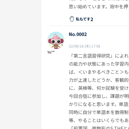
思い始めています。背中を押
2
私もです
No.0002
22/06/16 (木) 17:58
Yo**
「第二言語習得研究」によれ
の能力や状態にあった学習内
ば、＜いまやるべきこと＞も
力が上達したどうか、客観的
に、英検等、何か試験を受け
今回合宿に参加し、課題が明
かりになると思います。単語
同時に自分で単語本を数冊制
等、やることはいくらでもあ
「前置詞、複数形のS,TH