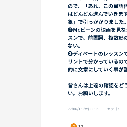
ので、「あれ、この単語
はどんどん進んでいきま
象」で引っかかりました
❷Mr.ビーンの映画を見
スンで、前置詞、複数形の
ない。
❸ディベートのレッスン
リントで分かっているの
的に文章にしていく事が
皆さんは上達の確認をど
い。お願いします。
22/06/16 (木) 11:05
カテゴリ
17