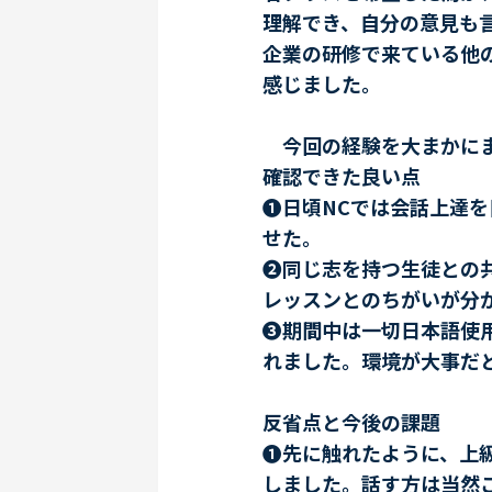
理解でき、自分の意見も
企業の研修で来ている他
感じました。
今回の経験を大まかにま
確認できた良い点
❶日頃NCでは会話上達
せた。
❷同じ志を持つ生徒との
レッスンとのちがいが分
❸期間中は一切日本語使
れました。環境が大事だ
反省点と今後の課題
❶先に触れたように、上
しました。話す方は当然