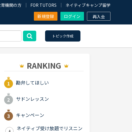
教育機関の方
FOR TUTORS
ネイティブキャンプ留学
新規登録
ログイン
再入会
トピック作成
RANKING
勘弁してほしい
サドンレッスン
キャンペーン
ネイティブ受け放題でリスニン
4