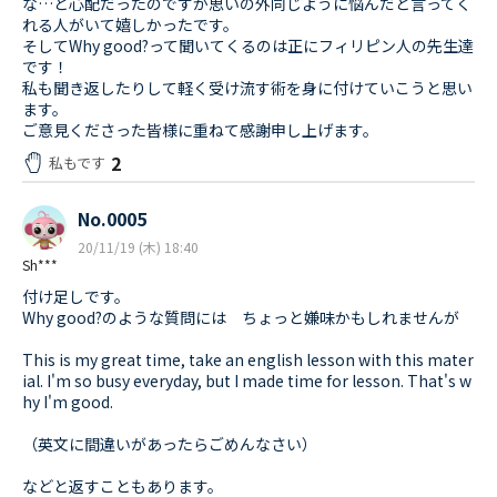
な…と心配だったのですが思いの外同じように悩んだと言ってく
れる人がいて嬉しかったです。
そしてWhy good?って聞いてくるのは正にフィリピン人の先生達
です！
私も聞き返したりして軽く受け流す術を身に付けていこうと思い
ます。
ご意見くださった皆様に重ねて感謝申し上げます。
2
私もです
No.0005
20/11/19 (木) 18:40
Sh***
付け足しです。
Why good?のような質問には ちょっと嫌味かもしれませんが
This is my great time, take an english lesson with this mater
ial. I'm so busy everyday, but I made time for lesson. That's w
hy I'm good.
（英文に間違いがあったらごめんなさい）
などと返すこともあります。