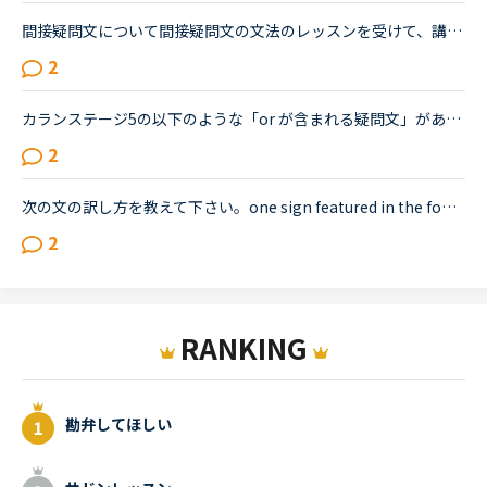
間接疑問文について間接疑問文の文法のレッスンを受けて、講師からの訂正について疑問に思ったので、分かる方はご回答お願いします。通常、間接疑問文はI don’t know when she will come.のように「疑問詞＋S＋V...
2
カランステージ5の以下のような「or が含まれる疑問文」があります。どういう場合にYes/Noがいるのかいらないのかをご存知の方がいらしたら教えてください。Do you think A or Bの場合は、Yes/No は不要と思った...
2
次の文の訳し方を教えて下さい。one sign featured in the footage read.デイリーニュース <a href="https://nativecamp.net/textbook/page-detail/2/13004The" target="_blank">https://nativecamp.net/textbook/page-detail/2/13004The</a> Weather Channel's Instagram page posted a clip detailing t...
2
RANKING
勘弁してほしい