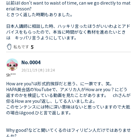
以前はI don't want to waist of time, can we go directly to mat
erial lesson?
ときつく返した時期もありました。
日本人講師に相談した時、ハッキリ言ったほうがいいわよとアド
バイスをもらったので、本当に時間がなく教材を進めたいとき
は キッパリ言うようにしています。
5
私もです
No.0004
20/11/19 (木) 18:24
Sh***
How are you?は形式的挨拶だと思う、に一票です、笑。
HAPA英会話のYouTubeで、アメリカ人がHow are you？にどう
返すのかを検証している動画を見たことがあります。 chさんが
仰るHow are you?返し、してる人いましたよ。
このセンテンスには特に深い意味はないと思っていますので大抵
の場合はgood.ひと言で返します。
Why good?などと聞いてくるのはフィリピン人だけではありませ
んか?