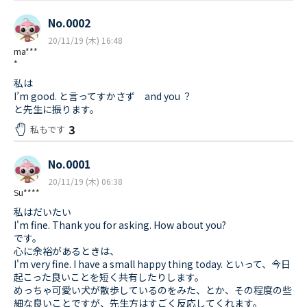
No.0002
20/11/19 (木) 16:48
ma***
*
私は
I’m good. と言ってすかさず and you ？
と先生に振ります。
3
私もです
No.0001
20/11/19 (木) 06:38
Su****
私はだいたい
I'm fine. Thank you for asking. How about you?
です。
心に余裕があるときは、
I'm very fine. I have a small happy thing today. といって、今日
起こった良いことを短く共有したりします。
めっちゃ可愛い犬が散歩しているのをみた、とか、その程度の些
細な良いことですが、先生方はすごく反応してくれます。