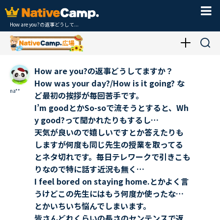
How are you?の返事どうして...
How are you?の返事どうしてますか？
How was your day?/How is it going? な
na**
ど最初の挨拶が毎回苦手です。
I’m goodとかSo-soで流そうとすると、Wh
y good?って聞かれたりもするし…
天気が良いので嬉しいですとか答えたりも
しますが何度も同じ先生の授業を取ってる
とネタ切れです。毎日テレワークで引きこも
りなので特に話す近況も無く…
I feel bored on staying home.とかよく言
うけどこの先生にはもう何度か使ったな…
とかいちいち悩んでしまいます。
皆さんどれくらいの長さのセンテンスで返