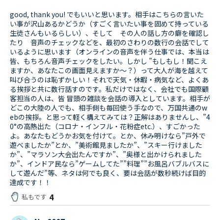
******
good, thank you! でもいいと思います。相手はこちらの言いた
い事が沢山あるかどうか（すごく言いたい事を固めて持っている
生徒さんもいるらしい）、そして その人の話し方の癖を確認し
たり 音声のチェックなどを、最初のさわりの数行の会話でして
いるように思います（オンラインの音声を伴う仕事では、本当は
皆、もちろん音声チェックをしたい。しかし ”もしもし！聞こえ
ますか、あなたこの画面見えますか～？）って大人が海を越えて
叫び合うのは恥ずかしい！それで天気・休暇・病気など、よくあ
る挨拶と共に数行話すのです。私だけではなく、会社でも国際顧
客担当の人は、皆 冒頭の雑談を会話の導入としています。相手が
どこの大陸の人でも、相手側も毎回使う手なので、万国共通のw
ebの挨拶。と思って軽く構えてみては？正解はありませんし、”4
0°の高熱出た（コロナ・インフル・花粉症etc.）、すごかった
よ。あなたもどうかお気を付けて。とか、休み明けなら”戸外で
遊べましたか”とか、”美術館見ましたか”、”スキー行けました
か”、”マラソン大会出たんですか”、”奥様と出かけられました
か”、インドア民なら”ゲームしてた””料理””お風呂バブルバスに
して遊んだ”等、ネタは何でも良く、要は会話が数秒続けば目的
達成です！！
4
私もです