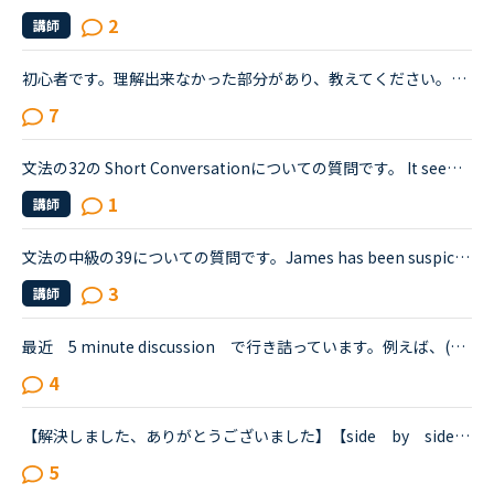
2
講師
初心者です。理解出来なかった部分があり、教えてください。James is asking Charlotte about Gabriella's birthday party. James When was Gabriella's birthday?Charlotte It was last weekend.James How was t...
7
文法の32の Short Conversationについての質問です。 It seems like Daniel and Olivia are distracted by the street noises this evening.Olivia What's the matter? You are thinking about something, aren't...
1
講師
文法の中級の39についての質問です。James has been suspicious about Andrew's strange behavior lately.James「 Frankly, I don't know why you are still going to that farm. You were only going there for ...
3
講師
最近 5 minute discussion で行き詰っています。例えば、(1) If war could be eliminated entirely, would there still be a use for armies? How?(2) What are your feelings toward the military? (3) Does ...
4
【解決しました、ありがとうございました】【side by side ４より】すみません、感覚として全然分からない文章が出てきたのでどなたか教えていただけないでしょうか？レッスン中にも質問しましたが、英語での...
5