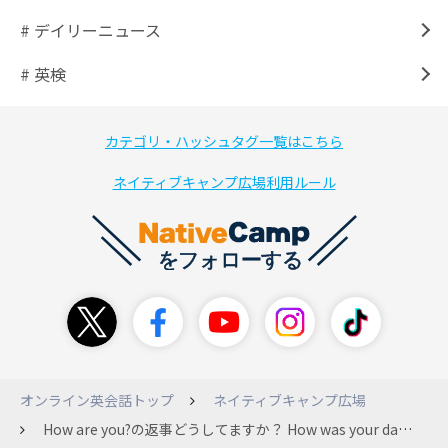
# デイリーニュース
# 英検
カテゴリ・ハッシュタグ一覧はこちら
ネイティブキャンプ広場利用ルール
オンライン英会話トップ
ネイティブキャンプ広場
How are you?の返事どうしてますか？ How was your day?/How is it going? など最初の挨拶が毎回苦手です。 I’m goodとかSo-soで流そうとすると、Why good?って聞かれたりもするし… 天気が良いので嬉しいですとか答えたりもしますが何度も同じ先生の授業を取ってるとネタ切れです。毎日テレワークで引きこもりなので特に話す近況も無く… I feel bored on staying home.とかよく言うけどこの先生にはもう何度か使ったな…とかいちいち悩んでしまいます。 皆さんどれくらいの長さのセンテンスで返事しますか？