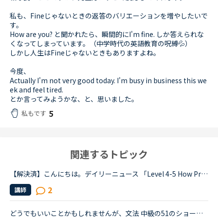
私も、Fineじゃないときの返答のバリエーションを増やしたいで
す。
How are you? と聞かれたら、瞬間的にI'm fine. しか答えられな
くなってしまっています。（中学時代の英語教育の呪縛💦）
しかし人生はFineじゃないときもありますよね。
今度、
Actually I'm not very good today. I'm busy in business this we
ek and feel tired.
とか言ってみようかな、と、思いました。
5
私もです
関連するトピック
【解決済】こんにちは。デイリーニュース 「Level 4-5 How Processed Food Helped Humanity」 の第2パラグラフ、The small size of teeth in early humans can only be explained by food becoming easier to eat...
2
講師
どうでもいいことかもしれませんが、文法 中級の51のショートカンバセーションについて質問です。Daniel came back from Ben's house in the evening.Daniel “Ben asked me how you were doing. How was your day...