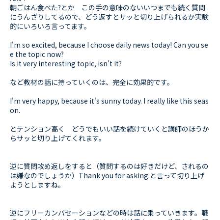
朝ごはん食べた?とか この手の意味のないいつまでも続く質問
にうんざりしてるので、どう返すとサッと切り上げられるか実験
的にいろいろ言ってます。
I'm so excited, because I choose daily news today! Can you se
e the topic now?
Is it very interesting topic, isn't it?
など教材の話に持っていくのは、完全に効果的です。
I'm very happy, because it's sunny today. I really like this seas
on.
とテンション高く どうでもいい話を続けていくと講師のほうか
らサッと切り上げてくれます。
逆に質問攻め返しをすると（質問するのは好きだけど、されるの
は嫌なのでしょうか）Thank you for asking.と言って切り上げ
ようとしますね。
逆にフリーカンバセーションなどの時は話に乗っていきます。職