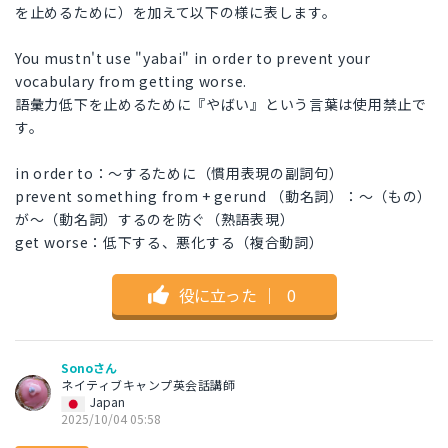
を止めるために）を加えて以下の様に表します。
You mustn't use "yabai" in order to prevent your
vocabulary from getting worse.
語彙力低下を止めるために『やばい』という言葉は使用禁止で
す。
in order to：～するために（慣用表現の副詞句）
prevent something from + gerund （動名詞）：～（もの）
が～（動名詞）するのを防ぐ（熟語表現）
get worse：低下する、悪化する（複合動詞）
役に立った
｜
0
Sonoさん
ネイティブキャンプ英会話講師
Japan
2025/10/04 05:58