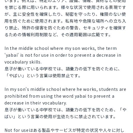
います。例えば、特定のエリア、設備、情報、資材などの使用
を禁じる際に用いられます。様々な状況で使用される表現です
が、主に安全性を確保したり、秘密を守ったり、権限のない使
用を防ぐために使用されます。私有地や危険な場所への立ち入
り禁止、特許の侵害を防ぐための警告、セキュリティを確保す
るための情報利用制限など、その適用範囲は広範です。
In the middle school where my son works, the term
'yabai' is not for use in order to prevent a decrease in
vocabulary skills.
息子が働いている中学校では、語彙力の低下を防ぐために、
「やばい」という言葉は使用禁止です。
In my son's middle school where he works, students are
prohibited from using the word yabai to prevent a
decrease in their vocabulary.
息子が働いている中学校では、語彙力の低下を防ぐため、「や
ばい」という言葉の使用が生徒たちに禁止されています。
Not for useはある製品やサービスが特定の状況や人々に対し