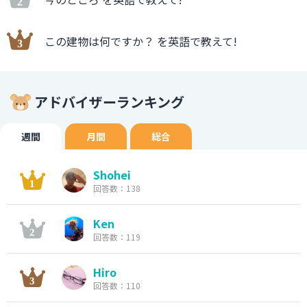
この建物は何ですか？ を英語で教えて!
アドバイザーランキング
週間
月間
総合
Shohei
回答数：138
Ken
回答数：119
Hiro
回答数：110