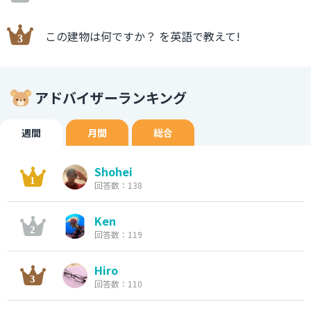
この建物は何ですか？ を英語で教えて!
アドバイザーランキング
週間
月間
総合
Shohei
回答数：138
Ken
回答数：119
Hiro
回答数：110