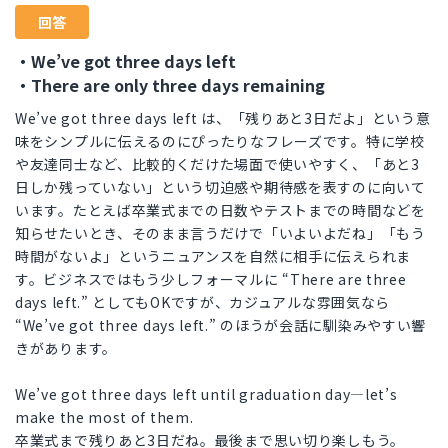
回答
・We’ve got three days left
・There are only three days remaining
We’ve got three days left は、「残りあと3日だよ」という意
味をシンプルに伝えるのにぴったりなフレーズです。特に学校
や友達同士など、比較的くだけた場面で使いやすく、「あと3
日しか残っていない」という切迫感や期待感を表すのに向いて
います。たとえば卒業式までの日数やテストまでの時間などを
知らせたいとき、そのまま言うだけで「いよいよだね」「もう
時間がないよ」というニュアンスを自然に相手に伝えられま
す。ビジネスではもう少しフォーマルに “There are three
days left.” としてもOKですが、カジュアルな雰囲気なら
“We’ve got three days left.” のほうが会話に馴染みやすい響
きがあります。
We’ve got three days left until graduation day—let’s
make the most of them.
卒業式まで残りあと3日だね。最後まで思い切り楽しもう。