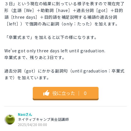
３日」という現在の結果に到っている様子を表すので現在完了
形（主語［We］＋助動詞［have］＋過去分詞［got］＋目的
語［three days］＋目的語を補足説明する補語の過去分詞
［left］）で強調の為に副詞（only：たった）を加えます。
「卒業式まで」を加えると以下の様になります。
We’ve got only three days left until graduation.
卒業式まで、残りあと3日です。
過去分詞（got）にかかる副詞句（until graduation：卒業式
まで）を加えています。
役に立った
｜
0
Naoさん
ネイティブキャンプ英会話講師
2025/04/20 00:00