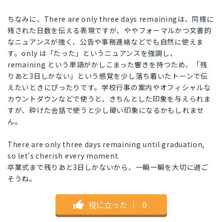
ちなみに、There are only three days remainingは、同様に
残された日数を伝える表現ですが、ややフォーマルかつ文書的
なニュアンスが強く、公告や事務連絡などでも自然に使えま
す。only は「たった」というニュアンスを強調し、
remaining という単語がかしこまった響きを持つため、「残
りあと3日しかない」という感覚を少し落ち着いたトーンで伝
えたいときにぴったりです。学校行事の案内やオフィシャルな
カウントダウンなどで使うと、きちんとした印象を与えられま
すが、砕けた会話で使うと少し硬い印象になるかもしれませ
ん。
There are only three days remaining until graduation,
so let’s cherish every moment.
卒業式まで残りあと3日しかないから、一瞬一瞬を大切に過ご
そうね。
役に立った
｜
0