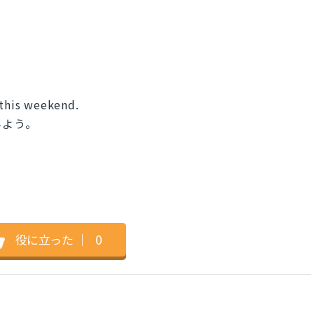
 this weekend.
みよう。
役に立った
｜
0