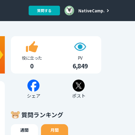
NativeCamp.
質問する
役に立った
PV
0
6,849
シェア
ポスト
質問ランキング
週間
月間