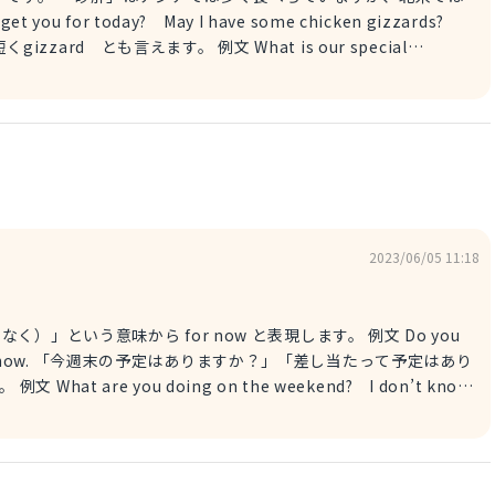
お勧めはなんですか？」「砂肝です。」
2023/06/05 11:18
う意味から for now と表現します。 例文 Do you
? Not for now. 「今週末の予定はありますか？」「差し当たって予定はあり
たって予定はありません。」 例文 My car is in the