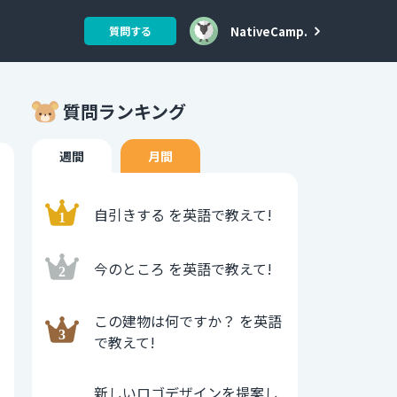
NativeCamp.
質問する
質問ランキング
週間
月間
自引きする を英語で教えて!
今のところ を英語で教えて!
この建物は何ですか？ を英語
で教えて!
新しいロゴデザインを提案し