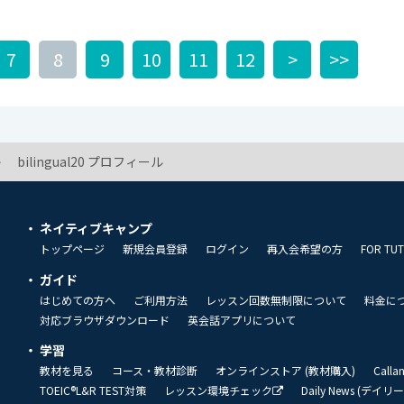
7
8
9
10
11
12
>
>>
bilingual20 プロフィール
ネイティブキャンプ
トップページ
新規会員登録
ログイン
再入会希望の方
FOR TU
ガイド
はじめての方へ
ご利用方法
レッスン回数無制限について
料金に
対応ブラウザダウンロード
英会話アプリについて
学習
教材を見る
コース・教材診断
オンラインストア (教材購入)
Call
TOEIC®L&R TEST対策
レッスン環境チェック
Daily News (デイ