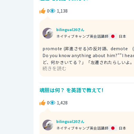
0
1,138
bilingual20さん
ネイティブキャンプ英会話講師
日本
promote (昇進させる)の反対語、demote (左遷する)です。 例文 "I have not see
Do you know anything about him?""I
ど、何かきいてる？」「左遷されたらしいよ。」 relegate 同様、地位におとすという意味です。 例文 I h
続きを読む
that he has recently been relegated a
他支店に移動させられと聞きました。 kick （ける）＋ down the ladder (梯子を下る、梯子からおとされる)
という意味からも左遷と同じ表現につかわれます。 例文 The company kicked him down the lad
魂胆は何？ を英語で教えて!
彼を左遷しました。
0
1,428
bilingual20さん
ネイティブキャンプ英会話講師
日本