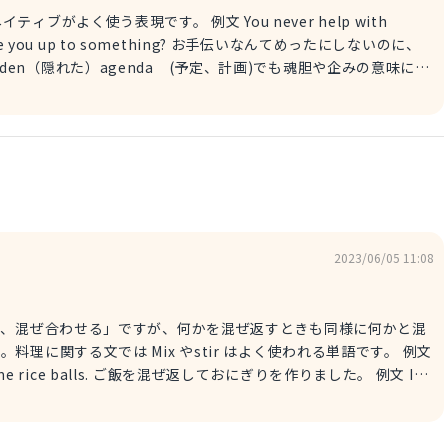
。 例文 You never help with
、裏には何のたくらみがあるのか？を意味する表現です。 例文
use chores today. I was wondering, what’s the catch? 今日、
思議に思っています。
2023/06/05 11:08
AとBを混ぜる、混ぜ合わせる」ですが、何かを混ぜ返すときも同様に何かと混
に関する文では Mix やstir はよく使われる単語です。 例文
e some rice balls. ご飯を混ぜ返しておにぎりを作りました。 例文 I
er stirring cooked rice with Japanese seasoning. ご飯を混ぜ返