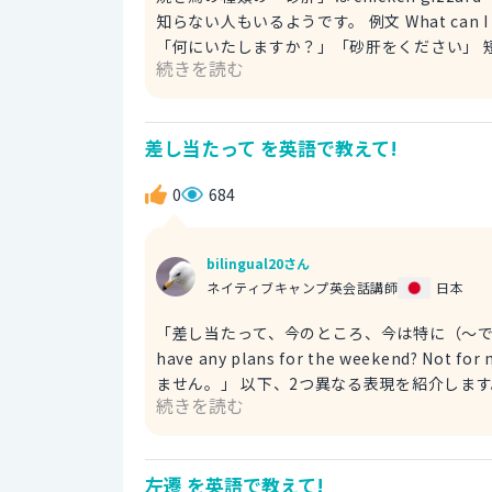
知らない人もいるようです。 例文 What can I get you for today? May I have some chicken gizzards?
「何にいたしますか？」「砂肝をください」 短くgizzard とも言えます。 例文 What is our special
続きを読む
today? It is a gizzard. 「今日の
差し当たって を英語で教えて!
0
684
bilingual20さん
ネイティブキャンプ英会話講師
日本
「差し当たって、今のところ、今は特に（～でなく）」とい
have any plans for the weekend
ません。」 以下、2つ異なる表現を紹介します。 例文 What are you doing on the weekend? I don’t know
続きを読む
at the moment. 「今週末の予定はありますか？」「差し当
shop for repairs. In the meantime, I’ll be driving a rental. 車を修理にだしているだ。当面はレンタルカー
で移動しているよ。
左遷 を英語で教えて!