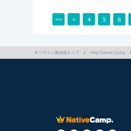
<<
<
4
5
6
オンライン英会話トップ
Hey! Native Camp