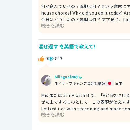
何か企んでいるの？魂胆は何？という意味にネイティブがよく使う表現です
house chores! Why did you do it today? Are you up to something? お手伝いなんてめったにしないのに、
今日はどうしたの？魂胆は何？ 文字通り、hidden（隠れた）agenda (予定、計画)でも魂胆や企みの意味にな
続きを読む
ります。 例文 What is your hidden agenda? 魂胆は何？ What’s the catch? はスラングですが、美味しい話な
どを持ちかけら時などに、そんな上手い話はない
My children were helping me out with ho
混ぜ返す を英語で教えて!
子供達が手伝いをしました。魂胆は何かと不
0
893
bilingual20さん
ネイティブキャンプ英会話講師
日本
Mix または stir A with B で、「
ぜた上でするものとして、この表現が使えます。料理
I mixed rice with seasoning and mad
続きを読む
made some rice balls called onigiri aft
しておにぎりを作りました。