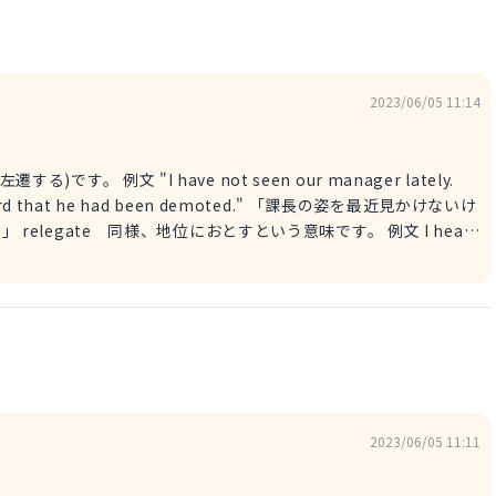
2023/06/05 11:14
n our manager lately.
 heard that he had been demoted." 「課長の姿を最近見かけないけ
eard
nd relocated to one of our other branches. 彼は、左遷させられて
der. 会社は
2023/06/05 11:11