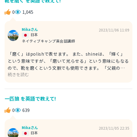
靴を磨く を英語で教えて!
る。） 日本語では「海」という単語でしたが、サーフィン
が行われるのは浜辺やビーチなので、 例文では、
0
1,045
beach（ビーチ）、coastline（海岸線）という単語を使用
しました。 日本語ではビーチに遊びに行くことも、「海に
Mikaさん
2023/11/06 11:09
行く」と表現しますが、 "go to sea"と言ってしまうと、
日本
「船乗りになる、航海に出る」といった意味になってしまい
ネイティブキャンプ英会話講師
ます。
「磨く」はpolishで表せます。 また、shineは、「輝く」
という意味ですが、「磨いて光らせる」という意味にもなる
ので、靴を磨くという文脈でも使用できます。 「父親の靴
続きを読む
を磨いてはお小遣いをもらっていた」は、英語では、次のよ
うに表現することができます。 I used to receive an
allowance for polishing my father's shoes. （私は父の
靴を磨いてお小遣いをもらっていました。） I used to
一匹狼 を英語で教えて!
polish my father's shoes in exchange for an
allowance. （私はお小遣いと引き換えに父の靴を磨いてい
0
639
ました。） 「お小遣い」はallowanceと言います。 発音
は、アロウアンスではなくてアラウアンスなので、注意しま
Mikaさん
2023/11/05 22:35
しょう。 in exchange for ～は、「～と交換に、~の代わり
日本