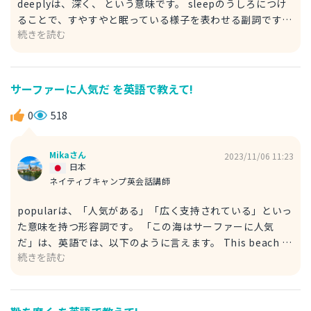
deeplyは、深く、 という意味です。 sleepのうしろにつけ
ることで、すやすやと眠っている様子を表わせる副詞です。
続きを読む
「すやすや眠って気持ちよさそう」を英語で言うと、次のよ
うに表現できます。 He looks so comfortable, sleeping
soundly. （とても気持ちよさそうに、ぐっすり眠ってい
る。） Your baby is sleeping so peacefully and looks
サーファーに人気だ を英語で教えて!
so comfortable. （赤ちゃんはとても安らかに眠ってい
て、とても気持ち良さそう。） He sleeps deeply and
0
518
looks comfortable. （深く眠り、気持ちよさそうにしてい
る。） また、sound asleepでも、すやすやと眠っている様
Mikaさん
2023/11/06 11:23
子を表わせます。 Your little one is sound asleep and
日本
looks so comfortable. （お子さんはぐっすり眠ってい
ネイティブキャンプ英会話講師
て、とても気持ちよさそう。）
popularは、「人気がある」「広く支持されている」といっ
た意味を持つ形容詞です。 「この海はサーファーに人気
だ」は、英語では、以下のように言えます。 This beach is
続きを読む
popular among surfers. （このビーチはサーファーに人気
がある。） Surfers love this beach. （サーファーたちは
このビーチが大好きだ。） Surfers are drawn to this
coastline. （サーファーたちはこの海岸線に惹きつけられ