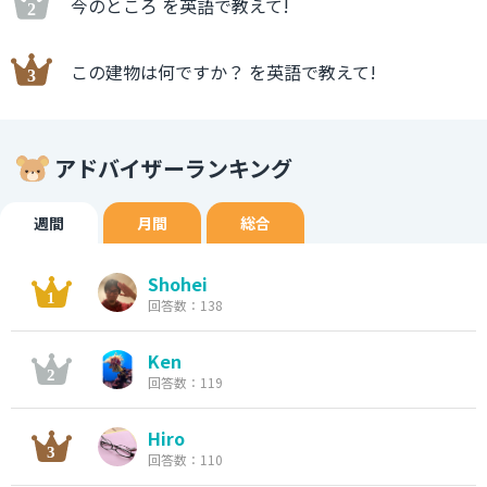
今のところ を英語で教えて!
この建物は何ですか？ を英語で教えて!
アドバイザーランキング
週間
月間
総合
Shohei
回答数：138
Ken
回答数：119
Hiro
回答数：110