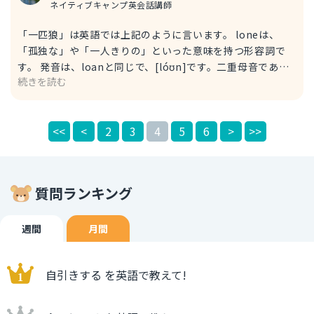
に、～と引き換えに」といった意味のフレーズです。 「昔
ネイティブキャンプ英会話講師
は～していた」という過去の習慣や長期的な反復行動は、
「一匹狼」は英語では上記のように言います。 loneは、
used to ～で表せます。
「孤独な」や「一人きりの」といった意味を持つ形容詞で
す。 発音は、loanと同じで、[lóʊn]です。二重母音である
続きを読む
ことに注意しましょう。 ちなみに、「芝生」という意味の
lawnの発音は、[lɔn]で、こちらは二重母音ではありませ
ん。 lonerもlone wolfと同じ意味です。 「あの人は一匹狼
<<
<
2
3
4
5
6
>
>>
だ」と英語で表現すると、以下のように言えます。 That
person is a lone wolf. That person is a loner. <例文>
She was always a loner at school. （彼女は学校でいつも
一匹狼だった。）
質問ランキング
週間
月間
自引きする を英語で教えて!