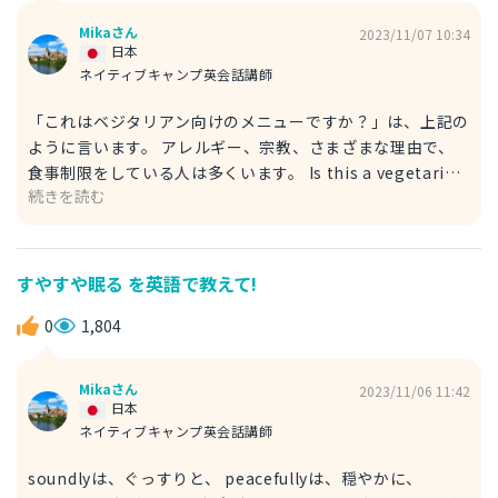
Mikaさん
2023/11/07 10:34
日本
ネイティブキャンプ英会話講師
「これはベジタリアン向けのメニューですか？」は、上記の
ように言います。 アレルギー、宗教、さまざまな理由で、
食事制限をしている人は多くいます。 Is this a vegetarian
続きを読む
menu?のvegetarianの部分を他の単語に変えることで、 特
定の食事制限や食材に関する質問をすることができます。 Is
this a vegan menu? （これはヴィーガンメニューです
か？） Is this a halal menu? （これはハラルメニューです
すやすや眠る を英語で教えて!
か？） Is this a gluten-free menu? （これはグルテンフリ
ーのメニューですか？） Is this a dairy-free menu? （こ
0
1,804
れは乳製品不使用のメニューですか？） gluten-freeや
dairy-freeの"-free"は、特定の成分、要素、または物質が
Mikaさん
2023/11/06 11:42
含まれていないことを示す接尾辞です。 nut-free：ナッツ
日本
不使用の sugar-free：砂糖の入っていない
ネイティブキャンプ英会話講師
soundlyは、ぐっすりと、 peacefullyは、穏やかに、