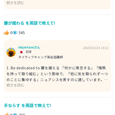
続きを読む
アソン分布とは、ある一定時間や空間内で発生するイベント
の回数をモデル化する分布です。 幾何学的分布とは異な
り、時間や空間におけるランダムな到着や発生 を扱うのが
特徴です。 例文 The Poisson distribution models the
腰が据わる を英語で教えて!
number of events occurring in a fixed interval of time
or space. ポアソン分布は、一定の時間や空間内で発生する
0
545
イベントの回数をモデル化する。 number of ~：～の数
occurring：発生する fixed：一定の 2. Distribution of
nkymtaroさん
2025/02/23 14:11
First Success 最初の成功までの分布 「最初の成功が訪れる
日本
までの試行回数の分布」という意味をわかりやすく説明した
ネイティブキャンプ英会話講師
表現です。 幾何学的分布は、「何回目の試行で初めて成功
1. Be dedicated to 腰を据える 「何かに専念する」「情熱
するか」を表すので、この表現が適しています。 例文 The
を持って取り組む」という意味で、「他に気を取られず一つ
distribution of first success describes how many
のことに集中する」ニュアンスを表すのに適しています。
trials it takes until the first success occurs. 最初の成功
続きを読む
例文 He is fully dedicated to his craft. 彼は自分の仕事に
が得られるまでに必要な試行回数を表す分布である。
腰を据えて取り組んでいる。 craft：仕事 craft は技術的な
distribution：配分、分布 describe：示す、説明する how
作業を伴う「仕事」を意味する名詞です。 「仕事」を言う
many：どれくらいの(数や大きさ) occur：発生する
際に、work が最も使われる表現のひとつですが、それ以外
手ならす を英語で教えて!
の表現(task、duty、labour など)も使いわけられるといい
ですね。 2. Be deeply committed to 腰を据える 「心から
0
360