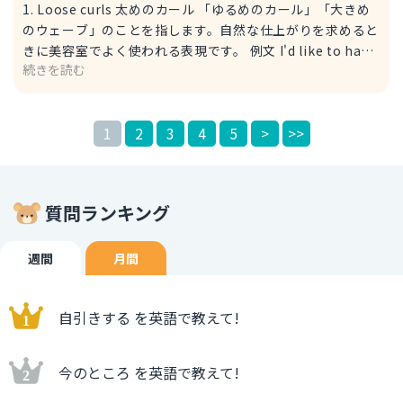
1. Loose curls 太めのカール 「ゆるめのカール」「大きめ
のウェーブ」のことを指します。自然な仕上がりを求めると
きに美容室でよく使われる表現です。 例文 I'd like to have
続きを読む
loose curls with a hair iron, please. ヘアアイロンで太め
のカールをお願いしたいのですが。 I'd like to = I would
like to：～したい（人にお願いする時によく使われる丁寧
1
2
3
4
5
>
>>
な表現） hair iron：ヘアアイロン 2. Tight curls 細めのカ
ール 「細かく巻いたカール」を指し、くっきりとした強め
のウェーブを出したいときに使います。 例文 Can you
make tight curls with a hair iron, please? ヘアアイロン
質問ランキング
で細めのカールをお願いできますか？ ※Tips Big/Small
barrel size 太め（細め）のヘアアイロンの太さ Barrel
size は「ヘアアイロンの太さ」のことを指し、具体的なカ
週間
月間
ールの大きさを指定するときに使えます。 例文 For tight
curls, a smaller barrel size works best. 細めのカールに
自引きする を英語で教えて!
は、小さいヘアアイロンが最適です。 Works best：最適で
ある
今のところ を英語で教えて!