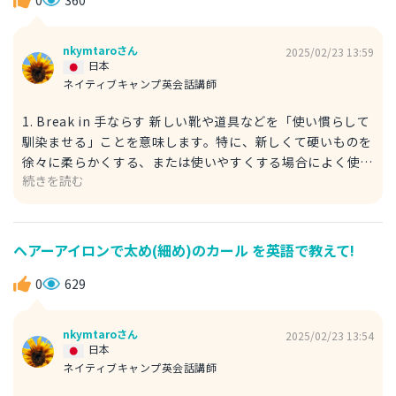
打ち込む」「本気で取り組む」という意味で、特に、長期的
に真剣に物事を進めるときに使えます。 例文 She is deeply
nkymtaroさん
2025/02/23 13:59
committed to her studies. 彼女は勉強に腰を据えて取り
日本
組んでいる。 studiesは study 「勉強する」という動詞の名
ネイティブキャンプ英会話講師
詞形で、複数形にすることが基本です。
1. Break in 手ならす 新しい靴や道具などを「使い慣らして
馴染ませる」ことを意味します。特に、新しくて硬いものを
徐々に柔らかくする、または使いやすくする場合によく使わ
続きを読む
れます。 例文 I need to break in my new gloves before
the game. 試合の前に新しいグローブを手になじませない
といけない。 need to：～する必要がある glove ：手袋、
グローブ 2. Get used to 手ならす 「何かに慣れる」「適応
ヘアーアイロンで太め(細め)のカール を英語で教えて!
する」という意味で、人が新しい環境や作業に順応するとき
に使います。 例文 It takes time to get used to a new
0
629
tool. 新しい道具に慣れるには時間がかかる。 Take time
：時間がかかる Tool ：道具 It takes time. はよく使われる
nkymtaroさん
2025/02/23 13:54
表現で、この表現単体でも「時間がかかるよ」という意味で
日本
日常会話でも使われます。
ネイティブキャンプ英会話講師