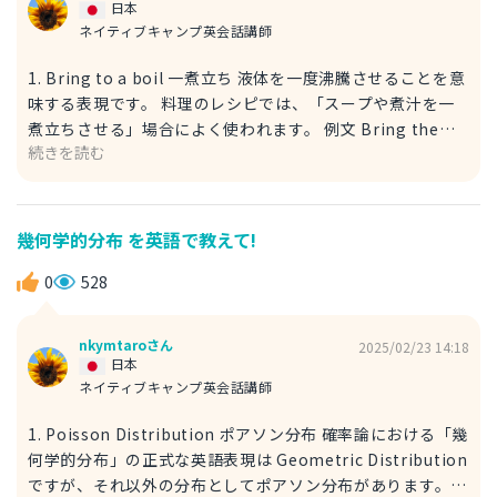
日本
ネイティブキャンプ英会話講師
1. Bring to a boil 一煮立ち 液体を一度沸騰させることを意
味する表現です。 料理のレシピでは、「スープや煮汁を一
煮立ちさせる」場合によく使われます。 例文 Bring the
続きを読む
soup to a boil, then reduce the heat and let it simmer.
スープを一煮立ちさせてから、火を弱めて煮込みましょう。
reduce：減らす、弱める heat：熱（ここでは火加減） let
A B：AをBする simmer：煮込む 2. Let it come to a boil
幾何学的分布 を英語で教えて!
沸騰するまで待つ（一煮立ちさせる） 自然に沸騰するまで
加熱する というニュアンスになります。Bring to a boil よ
0
528
りも 待つニュアンス が強い表現です。 「火にかけて待ち、
沸騰したら次の工程に進む」といった場面で使えます。 例
nkymtaroさん
2025/02/23 14:18
文 Let the broth come to a boil before adding the
日本
vegetables. 野菜を入れる前に、だしを一煮立ちさせてくだ
ネイティブキャンプ英会話講師
さい。 broth：だし before：～の前に add：加える
1. Poisson Distribution ポアソン分布 確率論における「幾
何学的分布」の正式な英語表現は Geometric Distribution
ですが、それ以外の分布としてポアソン分布があります。ポ