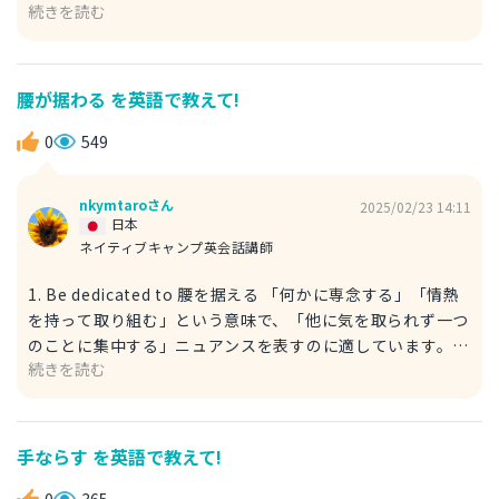
続きを読む
アソン分布とは、ある一定時間や空間内で発生するイベント
の回数をモデル化する分布です。 幾何学的分布とは異な
り、時間や空間におけるランダムな到着や発生 を扱うのが
特徴です。 例文 The Poisson distribution models the
腰が据わる を英語で教えて!
number of events occurring in a fixed interval of time
or space. ポアソン分布は、一定の時間や空間内で発生する
0
549
イベントの回数をモデル化する。 number of ~：～の数
occurring：発生する fixed：一定の 2. Distribution of
nkymtaroさん
2025/02/23 14:11
First Success 最初の成功までの分布 「最初の成功が訪れる
日本
までの試行回数の分布」という意味をわかりやすく説明した
ネイティブキャンプ英会話講師
表現です。 幾何学的分布は、「何回目の試行で初めて成功
1. Be dedicated to 腰を据える 「何かに専念する」「情熱
するか」を表すので、この表現が適しています。 例文 The
を持って取り組む」という意味で、「他に気を取られず一つ
distribution of first success describes how many
のことに集中する」ニュアンスを表すのに適しています。
trials it takes until the first success occurs. 最初の成功
続きを読む
例文 He is fully dedicated to his craft. 彼は自分の仕事に
が得られるまでに必要な試行回数を表す分布である。
腰を据えて取り組んでいる。 craft：仕事 craft は技術的な
distribution：配分、分布 describe：示す、説明する how
作業を伴う「仕事」を意味する名詞です。 「仕事」を言う
many：どれくらいの(数や大きさ) occur：発生する
際に、work が最も使われる表現のひとつですが、それ以外
手ならす を英語で教えて!
の表現(task、duty、labour など)も使いわけられるといい
ですね。 2. Be deeply committed to 腰を据える 「心から
0
365