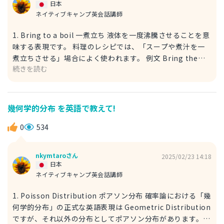
日本
ネイティブキャンプ英会話講師
1. Bring to a boil 一煮立ち 液体を一度沸騰させることを意
味する表現です。 料理のレシピでは、「スープや煮汁を一
煮立ちさせる」場合によく使われます。 例文 Bring the
続きを読む
soup to a boil, then reduce the heat and let it simmer.
スープを一煮立ちさせてから、火を弱めて煮込みましょう。
reduce：減らす、弱める heat：熱（ここでは火加減） let
A B：AをBする simmer：煮込む 2. Let it come to a boil
幾何学的分布 を英語で教えて!
沸騰するまで待つ（一煮立ちさせる） 自然に沸騰するまで
加熱する というニュアンスになります。Bring to a boil よ
0
534
りも 待つニュアンス が強い表現です。 「火にかけて待ち、
沸騰したら次の工程に進む」といった場面で使えます。 例
nkymtaroさん
2025/02/23 14:18
文 Let the broth come to a boil before adding the
日本
vegetables. 野菜を入れる前に、だしを一煮立ちさせてくだ
ネイティブキャンプ英会話講師
さい。 broth：だし before：～の前に add：加える
1. Poisson Distribution ポアソン分布 確率論における「幾
何学的分布」の正式な英語表現は Geometric Distribution
ですが、それ以外の分布としてポアソン分布があります。ポ