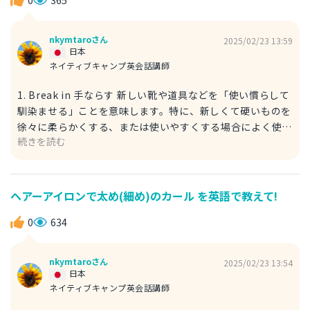
打ち込む」「本気で取り組む」という意味で、特に、長期的
に真剣に物事を進めるときに使えます。 例文 She is deeply
nkymtaroさん
2025/02/23 13:59
committed to her studies. 彼女は勉強に腰を据えて取り
日本
組んでいる。 studiesは study 「勉強する」という動詞の名
ネイティブキャンプ英会話講師
詞形で、複数形にすることが基本です。
1. Break in 手ならす 新しい靴や道具などを「使い慣らして
馴染ませる」ことを意味します。特に、新しくて硬いものを
徐々に柔らかくする、または使いやすくする場合によく使わ
続きを読む
れます。 例文 I need to break in my new gloves before
the game. 試合の前に新しいグローブを手になじませない
といけない。 need to：～する必要がある glove ：手袋、
グローブ 2. Get used to 手ならす 「何かに慣れる」「適応
ヘアーアイロンで太め(細め)のカール を英語で教えて!
する」という意味で、人が新しい環境や作業に順応するとき
に使います。 例文 It takes time to get used to a new
0
634
tool. 新しい道具に慣れるには時間がかかる。 Take time
：時間がかかる Tool ：道具 It takes time. はよく使われる
nkymtaroさん
2025/02/23 13:54
表現で、この表現単体でも「時間がかかるよ」という意味で
日本
日常会話でも使われます。
ネイティブキャンプ英会話講師