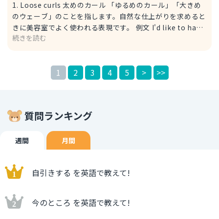
1. Loose curls 太めのカール 「ゆるめのカール」「大きめ
のウェーブ」のことを指します。自然な仕上がりを求めると
きに美容室でよく使われる表現です。 例文 I'd like to have
続きを読む
loose curls with a hair iron, please. ヘアアイロンで太め
のカールをお願いしたいのですが。 I'd like to = I would
like to：～したい（人にお願いする時によく使われる丁寧
1
2
3
4
5
>
>>
な表現） hair iron：ヘアアイロン 2. Tight curls 細めのカ
ール 「細かく巻いたカール」を指し、くっきりとした強め
のウェーブを出したいときに使います。 例文 Can you
make tight curls with a hair iron, please? ヘアアイロン
質問ランキング
で細めのカールをお願いできますか？ ※Tips Big/Small
barrel size 太め（細め）のヘアアイロンの太さ Barrel
size は「ヘアアイロンの太さ」のことを指し、具体的なカ
週間
月間
ールの大きさを指定するときに使えます。 例文 For tight
curls, a smaller barrel size works best. 細めのカールに
自引きする を英語で教えて!
は、小さいヘアアイロンが最適です。 Works best：最適で
ある
今のところ を英語で教えて!