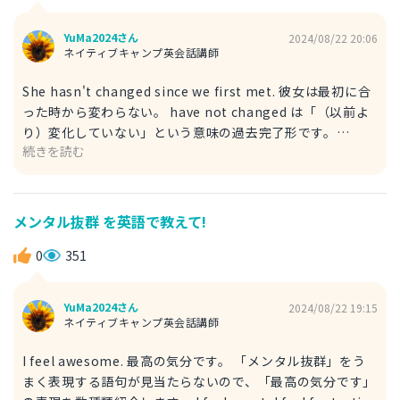
- ? と質問すると「あなたは - できますか？」といった敬語
に近い表現になります。 相手によって Can や Would を使
YuMa2024さん
2024/08/22 20:06
い換えてみましょう。
ネイティブキャンプ英会話講師
She hasn't changed since we first met. 彼女は最初に合
った時から変わらない。 have not changed は「（以前よ
り）変化していない」という意味の過去完了形です。
続きを読む
change は「（物などの色や見た目などが）変わる」のみな
らず、性格などが変わる・変わらないという表現にも適した
言い方です。 時期を表す表現としては、since は万能な単語
です。 「（〇〇）より以前に」という意味があります。 My
メンタル抜群 を英語で教えて!
first impression of her was excellent, but she hasn't
made the same impression since we first met. 彼女は
0
351
第一印象からとても良かったが、彼女は最初に合った時から
印象が変わりません。
YuMa2024さん
2024/08/22 19:15
ネイティブキャンプ英会話講師
I feel awesome. 最高の気分です。 「メンタル抜群」をう
まく表現する語句が見当たらないので、「最高の気分です」