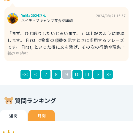
いる。キロ200円で売られている。
YuMa2024さん
2024/08/21 16:57
ネイティブキャンプ英会話講師
「まず、ひと眠りしたいと思います。」は上記のように表現
します。 First は物事の順番を示すときに多用するフレーズ
です。 First, といった後に文を繋げ、その次の行動や現象を
続きを読む
Second, Third, などといったように表現していきます。 そ
うすることによって、表現がよりクリアになります。 take
a nap は「昼寝をする」という意味ですが、昼以外でも一眠
<<
<
7
8
9
10
11
>
>>
りする時に nap と呼ぶことができます。 日中に10 - 30分程
度取って体力を回復し、次の行動に臨む場合、カジュアルな
表現ですが power nap という表現があります。 I will take
a power nap and return to work later. 昼寝をして、あと
質問ランキング
で仕事に戻る。
週間
月間