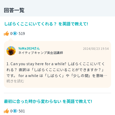
回答一覧
しばらくここにいてくれる？ を英語で教えて!
0
519
YuMa2024さん
2024/08/23 19:54
ネイティブキャンプ英会話講師
1. Can you stay here for a while? しばらくここにいてく
れる？ 直訳は「しばらくここにいることができますか？」
です。 for a while は「しばらく」や「少しの間」を意味し
続きを読む
ます。 また stay here で「ここにいる」という行動を表し
ます。 他には、一緒にいて欲しい場合などは、以下のよう
に表現することができます。 Can you stay here with me
for a while? 私と一緒にしばらくここに居てくれませんか？
最初に合った時から変わらない を英語で教えて!
2. Would you stay here for a while? しばらくここにいて
くれる？ Would を利用した丁寧な尋ね方です。 Would you
0
501