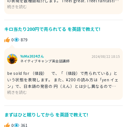
の表現を数種類紹介します。 I feel great. I feel fantastic.
続きを読む
I feel amazing. これらの表現は全てシンプルで聞き手にも
伝わりやすいものです。 因みに英語にもメンタルという言
葉はありますが、 mental health, mentally-ill などとい
ったように医学的な意味合いが強い場合が多いです。 「メ
キロ当たり200円で売られてる を英語で教えて!
ンタルが強い」という表現は mentally strong ですが、そ
れ以外に「メンタル抜群」に近い表現は見当たりません。 I
0
879
feel awesome because I feel refreshed and motivated.
爽快な気分でやる気が出てるので最高の気分です。
YuMa2024さん
2024/08/22 18:15
ネイティブキャンプ英会話講師
be sold for （値段） で、「（値段）で売られている」と
いう状態を表現します。 また、¥200 の読み方は「yen イェ
ン」で、日本語の発音の 円（えん）とは少し異なるので注
続きを読む
意が必要です。 per （数量） は、「（数量）当たり」とい
う意味になります。販売をする際のキロ単位で、のみならず
様々な表現があります。 例） per group グループにつき
per person 一人につき At the market, apples are sold
まずはひと眠りしてから を英語で教えて!
by weight, not number. It's sold for ¥200 per
kilogram. 市場では、リンゴは数ではなく重さで売られて
0
361