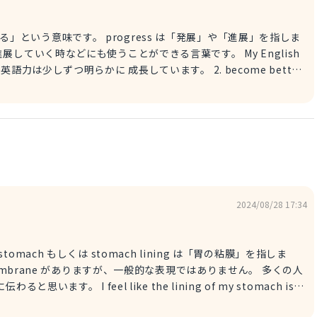
ができる」という意味です。 progress は「発展」や「進展」を指しま
く時などにも使うことができる言葉です。 My English
 私の英語力は少しずつ明らかに 成長しています。 2. become better
意味です。 より良い状態に近づく、というニュアンスで使いま
nglish has
先生は最近私の英語力が成長していると言っていました。
2024/08/28 17:34
y stomach もしくは stomach lining は「胃の粘膜」を指しま
embrane がありますが、一般的な表現ではありません。 多くの人
 lining of my stomach is
binge eating. ストレスと暴飲暴食のせいで胃の粘膜が傷ついている気がす