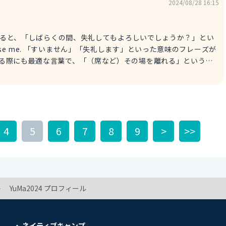
2024/08/28 16:15
hile? を直訳すると、「しばらくの間、失礼してもよろしいでしょうか？」とい
座する際にも最適な言葉で、「（席など）その場を離れる」という意
す。 この表現は許可を与えるような権限のある人に対して使う場
4
5
6
7
8
9
>
>>
YuMa2024 プロフィール
ネイティブキャンプ