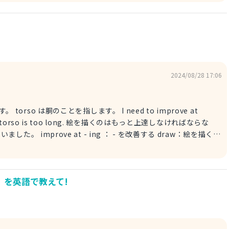
en eating too much lately. 最近食べ過ぎているから、胃の粘膜が傷つ
2024/08/28 17:06
胴のことを指します。 I need to improve at
 but its torso is too long. 絵を描くのはもっと上達しなければならな
善する draw：絵を描く
を持っている」つまり「胴が長い」ことを意味します。 I am not
image I drew has a long torso. 私は絵を描くのが苦手で、私のイメー
 を英語で教えて!