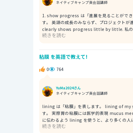
ネイティブキャンプ英会話講師
1. show progress は「進展を見ること
す。 英語の成長のみならず、プロジェクトが進展してい
clearly shows progress little by little.
続きを読む
は「（すでにある状態から）良くなる」という
す。 Thanks to my daily practice, my English is becoming better and better. 毎日練習しているおかげ
で、私の英語力はどんどん成長しています。 3. improve は「（状態が）改善する」という意味です。 今ある状
粘膜 を英語で教えて!
態より更に良くなる、というニュアンスがあります。 My English teacher told me that my E
been improving lately. 英語の
0
764
YuMa2024さん
ネイティブキャンプ英会話講師
lining は「粘膜」を表します。 lining of m
す。 実際胃の粘膜には医学的表現 mucus m
に伝わるよう lining を使うと、より多くの人に伝わると思います。 I feel like the
続きを読む
damaged due to my stress and 