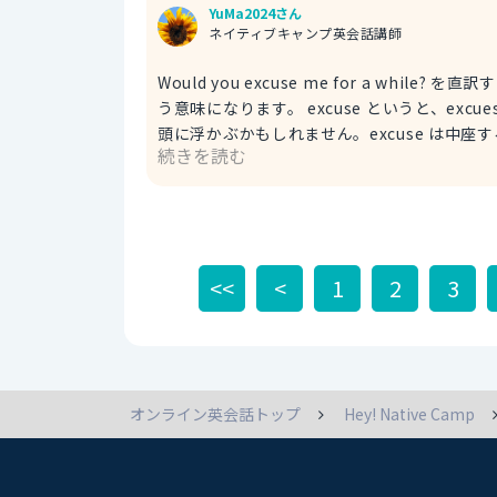
YuMa2024さん
ネイティブキャンプ英会話講師
Would you excuse me for a w
う意味になります。 excuse というと、excuese me. 「すいません」「失礼します」といった意味のフレーズが
頭に浮かぶかもしれません。excuse は中
続きを読む
味の動詞です。 May I excuse for a while? I have an incoming call to take. ちょっと失礼してもいいです
か？取らないといけない着信があります。 incoming call：着信 Can I be excused for a second? は「しばら
くの間失礼してもいいですか？」という意味で
合が多いです。 Can I be excused from dinner? I have an assignment to do after. 夕食を失礼してもいいで
すか？この後、 宿題があるんです。
<<
<
1
2
3
オンライン英会話トップ
Hey! Native Camp