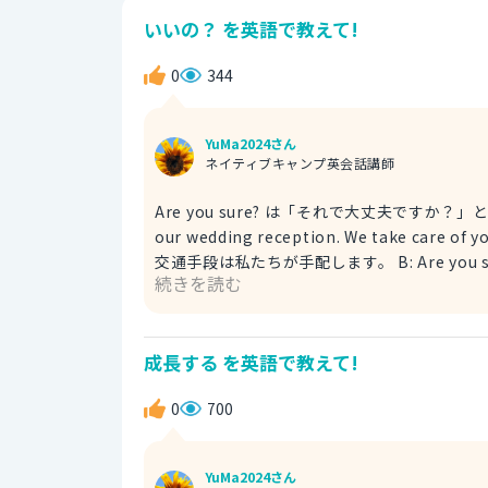
いいの？ を英語で教えて!
0
344
YuMa2024さん
ネイティブキャンプ英会話講師
Are you sure? は「それで大丈夫ですか？」と相手に尋ねる時に使
our wedding reception. We take ca
交通手段は私たちが手配します。 B: Are you sure? いいんですか？ Rea
続きを読む
ーズです。 この場合は、「本当にそれでいいのですか？」という
on me! Do not worry about th
でください。 B: Really? いいんですか？
成長する を英語で教えて!
0
700
YuMa2024さん