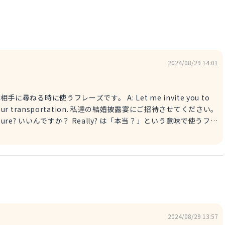
2024/08/29 14:01
うフレーズです。 A: Let me invite you to
re of your transportation. 私達の結婚披露宴にご招待させてください。
lly? は「本当？」という意味で使うフレ
ニュアンスで利用します。 A: This dinner is
e payment. このディナーは私がご馳走します。支払いについては心配しない
2024/08/29 13:57