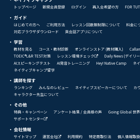
トップページ
新規会員登録
ログイン
再入会希望の方
FOR TU
ガイド
はじめての方へ
ご利用方法
レッスン回数無制限について
料金に
対応ブラウザダウンロード
英会話アプリについて
学習
教材を見る
コース・教材診断
オンラインストア (教材購入)
Call
TOEIC®L&R TEST対策
レッスン環境チェック
Daily News (デイ
AIスピーキングテスト
AI発音トレーニング
Hey! Native Camp
ネ
ネイティブキャンプ留学
講師を探す
ランキング
みんなのレビュー
ネイティブスピーカーについて
カ
キャラクター先生について
その他
特典・キャンペーン
アンケート結果 / 会員様の声
Going Global
サポートセンター
会社情報
サイトマップ
運営会社
利用規約
特定商取引法
個人情報取扱