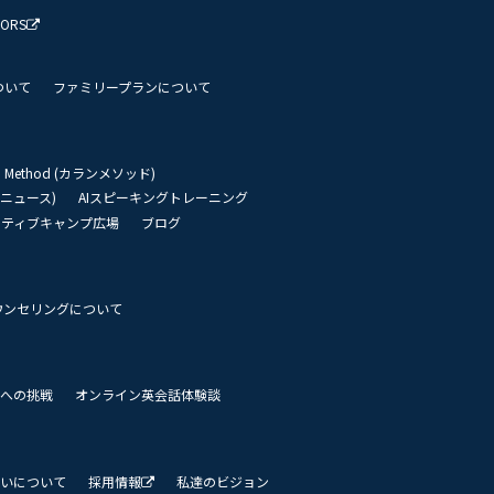
TORS
ついて
ファミリープランについて
an Method (カランメソッド)
リーニュース)
AIスピーキングトレーニング
イティブキャンプ広場
ブログ
ウンセリングについて
 世界への挑戦
オンライン英会話体験談
いについて
採用情報
私達のビジョン