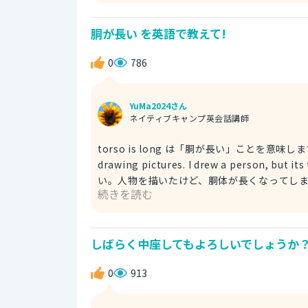
る。 feel like - ： - のような気がする due to - ： - のせいで binge eating：暴飲暴食 My stomach lining
might be damaged because I've be
胴が長い を英語で教えて!
いているのかもしれない。
0
786
YuMa2024さん
ネイティブキャンプ英会話講師
torso is long は「胴が長い」ことを意味します。 torso は
drawing pictures. I drew a person,
い。人物を描いたけど、胴体が長くなってしまいました。 improve at - ing ： - を改
続きを読む
have a long torso は直訳すると「長い胴体
good at drawing pictures, and the 
ジは胴が長くなってしまいました。
しばらく中座してもよろしいでしょうか？
0
913