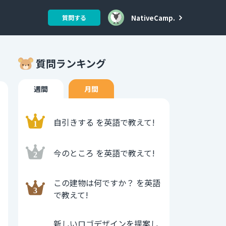
NativeCamp.
質問する
質問ランキング
週間
月間
自引きする を英語で教えて!
今のところ を英語で教えて!
この建物は何ですか？ を英語
で教えて!
新しいロゴデザインを提案し