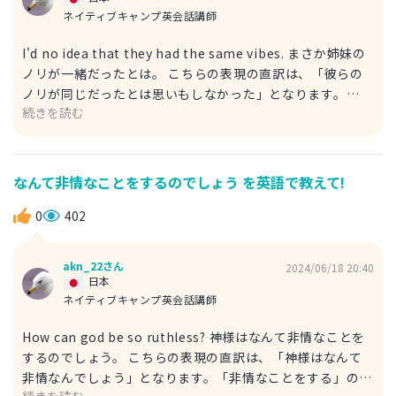
きますが、それですと文が冗長に感じてしまいますのでhair
ネイティブキャンプ英会話講師
の直後が無難で自然でしょう。
I'd no idea that they had the same vibes. まさか姉妹の
ノリが一緒だったとは。 こちらの表現の直訳は、「彼らの
ノリが同じだったとは思いもしなかった」となります。
続きを読む
「I'd no idea」は「I had no idea」を省略して書いたもの
になります。 「I'd no idea」の代わりに、「I didn't
think」を使うこともできます。 I didn't think they would
have the same vibes. まさか彼らが同じノリを持っている
なんて非情なことをするのでしょう を英語で教えて!
とは知らなかった。 また、「they」ではなく「the two
sisters」としても自然に聞こえます。 さて、アメリカで、
0
402
「ノリ」や「雰囲気」を「vibes」と表現します。次のよう
な使い方できます。 I've been picking up good vibes
akn_22さん
2024/06/18 20:40
from her. 彼女はノリがいい。 The room's sending bad
日本
vibes. 部屋の雰囲気が悪い。
ネイティブキャンプ英会話講師
How can god be so ruthless? 神様はなんて非情なことを
するのでしょう。 こちらの表現の直訳は、「神様はなんて
非情なんでしょう」となります。「非情なことをする」の直
続きを読む