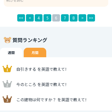
訳は「act so ruthlessly」となりますが、「神様が非情な
行動をとる」とは言わないので「非情なんでしょう」に訳し
ています。 もちろん、人であれば「act so ruthlessly」を
<<
<
4
5
6
7
8
>
>>
使えます。 例） How can he act so ruthlessly？ 彼はどう
してそんなに非情なことをできるの？ また、次のように言
うこともできるでしょう。 God can be ruthless at times.
神様が時には非情である。 「at times」が「時には」とい
質問ランキング
う意味を加えています。
週間
月間
自引きする を英語で教えて!
今のところ を英語で教えて!
この建物は何ですか？ を英語で教えて!