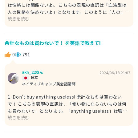
は性格には関係ないよ。 こちらの表現の直訳は「血液型は
人の性格を決めないよ」となります。このように「人の」と
続きを読む
一般化したい場合は「one's」と表現します。また、次のよ
うに表現することもできます。 2. Having a specific blood
type doesn't tell anything about a person's
personality. とある血液型だからと言って、それは性格に
余計なものは買わないで！ を英語で教えて!
は全く関係ないよ。 こちらの表現でも一般化するために、
「a person's」としています。その代わりに１と同様に
0
791
「one's」を用いることもできます。
akn_22さん
2024/06/18 21:07
日本
ネイティブキャンプ英会話講師
1. Don't buy anything useless! 余計なものは買わない
で！ こちらの表現の直訳は、「使い物にならないものは何
も買わないで」となります。「anything useless」は強め
続きを読む
の表現になりますので、その代わりに「useless things」
を用いることでいくらか柔らかくなります。 2. Promise
me not to buy anything useless. 余計なものは何も買わ