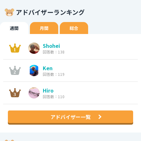
アドバイザーランキング
週間
月間
総合
Shohei
回答数：138
Ken
回答数：119
Hiro
回答数：110
アドバイザー一覧