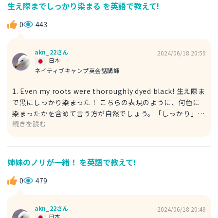
ないと約束して。 こちらの表現のように「Promise me~」
生え際までしっかり染まる を英語で教えて!
と始めることで、「〜を私に約束して」を表現することがで
きます。また、次のように言うこともできます。 Promise
0
443
me that you won't buy anything useless. 余計なものは
何も買わないことを約束して。
akn_22さん
2024/06/18 20:59
日本
ネイティブキャンプ英会話講師
1. Even my roots were thoroughly dyed black! 生え際ま
で黒にしっかり染まった！ こちらの表現のように、何色に
染まったかを含めて言う方が自然でしょう。「しっかり」は
続きを読む
「thoroughly」になりますが、省略しても同じニュアンス
を伝えることができます。 2. I was able to dye my hair to
the roots! 生え際までしっかり染まった！ こちらの表現の
直訳は、「私は髪を生え際まで染めることができた」となり
姉妹のノリが一緒！ を英語で教えて!
ます。「roots」が「生え際」を意味します。また、「黒色
に染めることができた」など色を入れたいときは次のように
0
479
言います。 I was able to dye my hair black to the roots!
生え際までしっかり黒色に染めることができた。 このよう
akn_22さん
2024/06/18 20:49
にhairの直後に色を入れます。rootsの後に入れることはで
日本