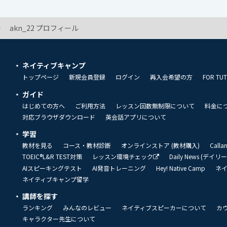
akn_22 プロフィール
ネイティブキャンプ
トップページ
新規会員登録
ログイン
再入会希望の方
FOR TU
ガイド
はじめての方へ
ご利用方法
レッスン回数無制限について
料金に
対応ブラウザダウンロード
英会話アプリについて
学習
教材を見る
コース・教材診断
オンラインストア (教材購入)
Call
TOEIC®L&R TEST対策
レッスン環境チェック
Daily News (デイ
AIスピーキングテスト
AI発音トレーニング
Hey! Native Camp
ネ
ネイティブキャンプ留学
講師を探す
ランキング
みんなのレビュー
ネイティブスピーカーについて
カ
キャラクター先生について