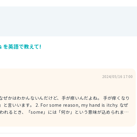
 を英語で教えて!
2024/05/16 17:00
s itchy. なぜかはわかんないんだけど、手が痒いんだよね。 手が痒くなり
 my hand is itchy. なぜ
は「なぜか」となります。また、1と2の表現を組み合わせることもできま
 why, my hand is itchy. なぜか知らないけど、手が痒い。