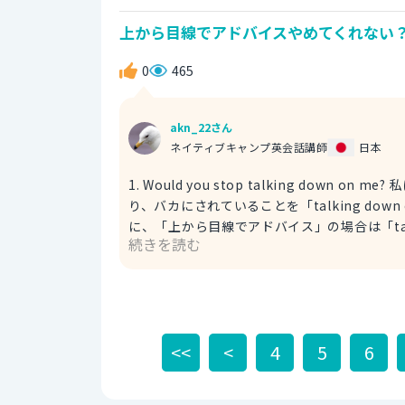
about time you start being hones
上から目線でアドバイスやめてくれない？
0
465
akn_22さん
ネイティブキャンプ英会話講師
日本
1. Would you stop talking down on
り、バカにされていることを「talking down 
に、「上から目線でアドバイス」の場合は「talking
続きを読む
は「見下した態度」を意味しており、状態を示します。 例）
私を甘く見ている。 2. Could you stop talking to me as if you're better than me? 上から目線で話すのやめ
てもらえますか？ 直訳すると、「私よりできるかのように話すのをやめることはできますか？」となります。
最初の表現の方がプロフェッショナルな響き
<<
<
4
5
6