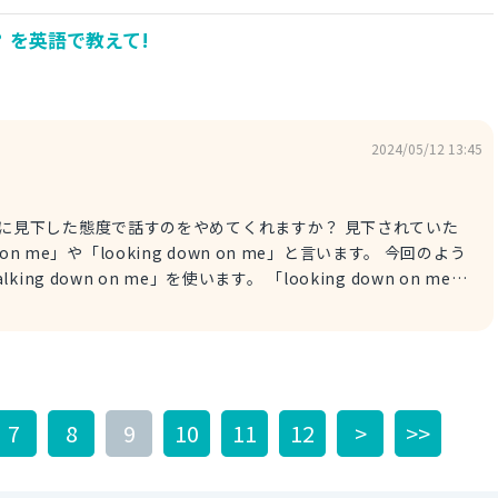
t. いい加減本性を現しなさい。
 を英語で教えて!
2024/05/12 13:45
 me? 私に見下した態度で話すのをやめてくれますか？ 見下されていた
on me」や「looking down on me」と言います。 今回のよう
 down on me」を使います。 「looking down on me」
 He is always looking down on me. 彼はいつも
ですので、ぜひ使い分けてみてください。
7
8
9
10
11
12
>
>>