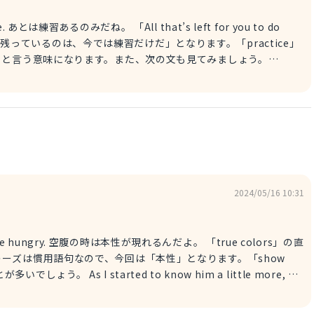
みだね。 「All that’s left for you to do
たにあと残っているのは、今では練習だけだ」となります。「practice」
しい未来が待っています。 こちらは、慣用語句になります。
ractice makes perfect. これか
れ、その状況から「これからも頑張って練習しよう」と言う意味を
良いでしょう。
2024/05/16 10:31
e hungry. 空腹の時は本性が現れるんだよ。 「true colors」の直
ーズは慣用語句なので、今回は「本性」となります。「show
now him a little more, he
に知るにつれて、彼は本性を現した。 また、「いい加減本性を現
 colors」の代わりに「honest」を用いることができます。 It’s