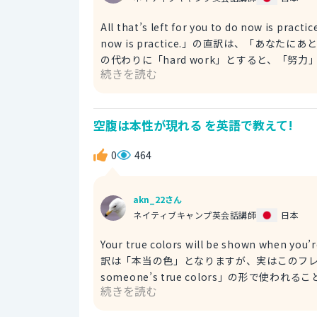
All that’s left for you to do now is practice. あとは練習あるの
now is practice.」の直訳は、「あな
の代わりに「hard work」とすると、「努力」と言う意味になります。また、次の文も見てみましょう。
続きを読む
There’s a tough road ahead of you. これから険
相当な努力をしないと乗り越えられないですよ、と言う意味合いを持ちます。 P
らも頑張って練習しよう。 「Practice makes perfect」の直訳は、「練習が完璧を作る」となります。しか
空腹は本性が現れる を英語で教えて!
し、こちらの表現は相手を励ますときに使わ
持ちます。 場面に応じて使い分けてみると
0
464
akn_22さん
ネイティブキャンプ英会話講師
日本
Your true colors will be shown when you’r
訳は「本当の色」となりますが、実はこのフレ
someone’s true colors」の形で使われることが多いでしょう。 As I started to k
続きを読む
started showing his true colors. 彼を徐々
しなさい」と言いたいときは「show your true