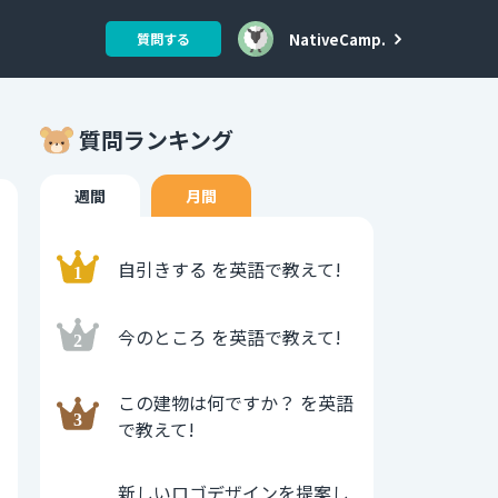
NativeCamp.
質問する
質問ランキング
週間
月間
自引きする を英語で教えて!
今のところ を英語で教えて!
この建物は何ですか？ を英語
で教えて!
新しいロゴデザインを提案し