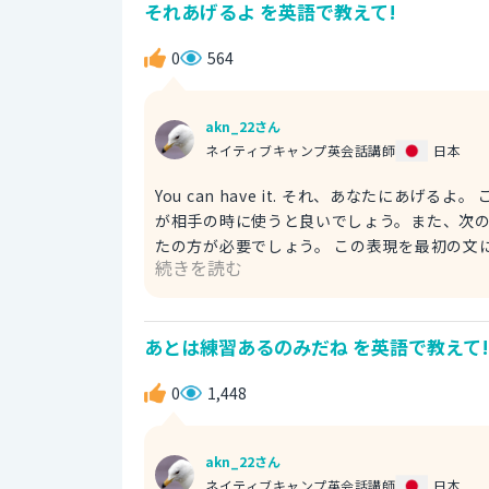
それあげるよ を英語で教えて!
0
564
akn_22さん
ネイティブキャンプ英会話講師
日本
You can have it. それ、あなたにあげるよ。 これは、とてもにカジュアルな言い方です。ですので、仲の良い人
が相手の時に使うと良いでしょう。また、次の文を見てみましょう。 You need it
たの方が必要でしょう。 この表現を最初の文に続けて使うと、短くてやや味気なかったのが華やかなものになり
続きを読む
ます。 If you like, I can give this to you. よろしければ、あなたにあげますよ。 「If you like, I can give this
to you.」の直訳は、「よろしければ、これを
とで、丁寧な言い方になります。相手に対す
あとは練習あるのみだね を英語で教えて!
0
1,448
akn_22さん
ネイティブキャンプ英会話講師
日本