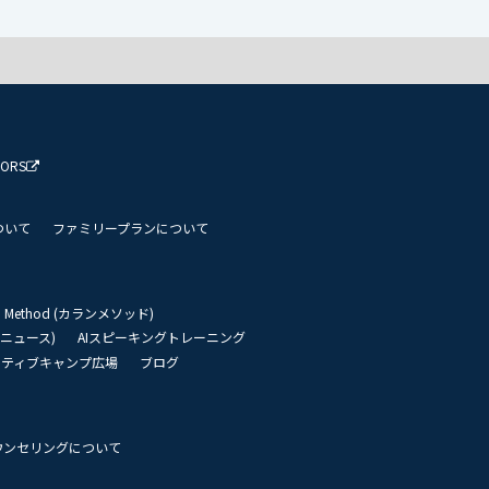
TORS
ついて
ファミリープランについて
an Method (カランメソッド)
リーニュース)
AIスピーキングトレーニング
イティブキャンプ広場
ブログ
ウンセリングについて