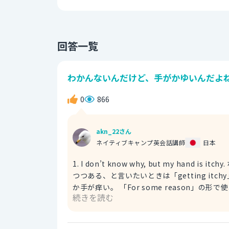
回答一覧
わかんないんだけど、手がかゆいんだよね
0
866
akn_22さん
ネイティブキャンプ英会話講師
日本
1. I don’t know why, but my hand i
つつある、と言いたいときは「getting itchy」と言いいます。 2. For some reason,
か手が痒い。 「For some reason」の形で使われるとき、「some」には「何か」という意味が込められま
続きを読む
す。ですので、「for some reason」
す。 For some reason I don’t know