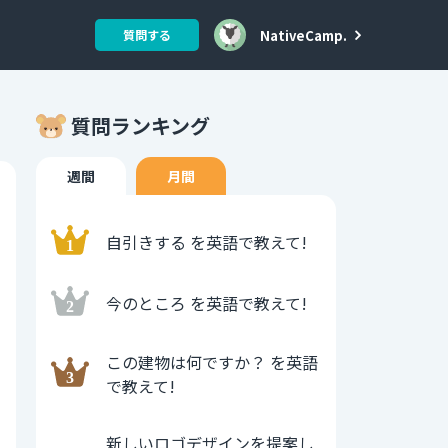
NativeCamp.
質問する
質問ランキング
週間
月間
自引きする を英語で教えて!
今のところ を英語で教えて!
この建物は何ですか？ を英語
で教えて!
新しいロゴデザインを提案し