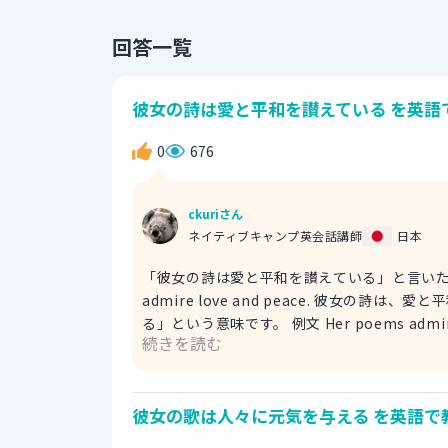
回答一覧
彼女の詩は愛と平和を讃えている を英語
0
676
ckuriさん
ネイティブキャンプ英会話講師
日本
「彼女の詩は愛と平和を讃えている」と言いたいときに使
admire love and peace. 彼女の詩
る」という意味です。 例文 Her poems admire love and peace. I want the people in the world to read
続きを読む
them. 彼女の詩は、愛と平和を讃えています。世界中の人々に読
love and peace. 彼女の詩は、愛と平和を
Her poems praise love and peace. I ho
彼女の歌は人々に元気を与える を英語で
えています。将来、戦争がなくなることを願っています。 ３ Her poems compliment love
の詩は、愛と平和を讃えている。 ※complim