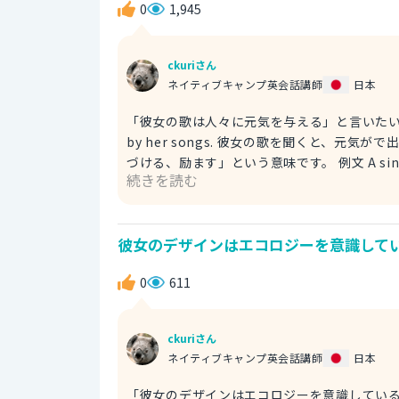
0
1,945
Her poems compliment love and peace. I l
女の詩は、愛と平和を讃えています。私は、
ckuriさん
ネイティブキャンプ英会話講師
日本
「彼女の歌は人々に元気を与える」と言いたいときに使える英語表現
by her songs. 彼女の歌を聞くと、元気が
づける、励ます」という意味です。 例文 A singer will come to sing for us. We will be cheered up by her
続きを読む
songs. 歌手の方が、私たちのために歌いに
Her songs give us energy. 彼女の歌は人々に元気を与える。 例文 Next week, a si
facility. Her songs give us 
彼女のデザインはエコロジーを意識してい
えてくれます。 ３ Her songs make us energetic. 彼女の歌は、私たちを元気にする。 →彼女の歌は人々に
元気を与える。 ※energeticは、「元気な、活発な、
0
611
make us energetic. I can’t wai
ckuriさん
ネイティブキャンプ英会話講師
日本
「彼女のデザインはエコロジーを意識している」と