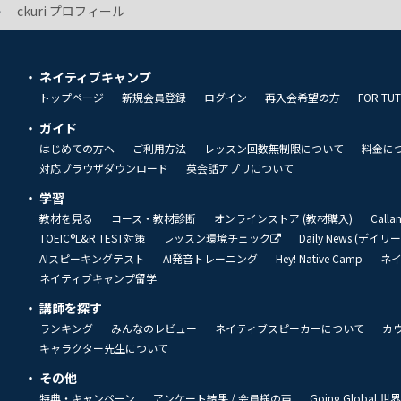
ckuri プロフィール
ネイティブキャンプ
トップページ
新規会員登録
ログイン
再入会希望の方
FOR TU
ガイド
はじめての方へ
ご利用方法
レッスン回数無制限について
料金に
対応ブラウザダウンロード
英会話アプリについて
学習
教材を見る
コース・教材診断
オンラインストア (教材購入)
Call
TOEIC®L&R TEST対策
レッスン環境チェック
Daily News (デイ
AIスピーキングテスト
AI発音トレーニング
Hey! Native Camp
ネ
ネイティブキャンプ留学
講師を探す
ランキング
みんなのレビュー
ネイティブスピーカーについて
カ
キャラクター先生について
その他
特典・キャンペーン
アンケート結果 / 会員様の声
Going Global