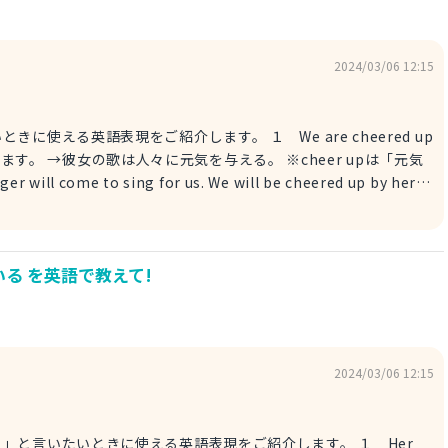
ike them so much that I memorized almost all of them. 彼
彼女の詩が大好きすぎて、ほとんどすべて暗記してしまいました。
2024/03/06 12:15
をご紹介します。 １ We are cheered up
で出ます。 →彼女の歌は人々に元気を与える。 ※cheer upは「元気
来てくれます。彼女の歌は、人々に元気を与えるんですよ。 ２
nger will come to this
energy. 来週、この施設に歌手の方が来てくれます。彼女の歌は、人々に元気を与
る を英語で教えて!
エネルギッシュな」という意味です。 例文 Her songs
t to listen! 彼女の歌は人々に元気を与えます。聞くのが待どおしいです。
2024/03/06 12:15
言いたいときに使える英語表現をご紹介します。 １ Her