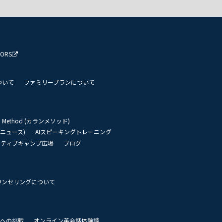
TORS
ついて
ファミリープランについて
an Method (カランメソッド)
リーニュース)
AIスピーキングトレーニング
イティブキャンプ広場
ブログ
ウンセリングについて
 世界への挑戦
オンライン英会話体験談