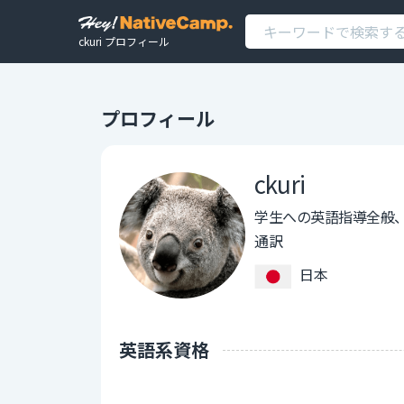
ckuri プロフィール
プロフィール
ckuri
学生への英語指導全般
通訳
日本
英語系資格