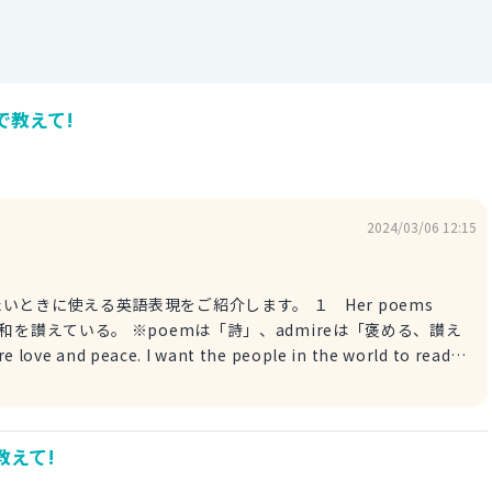
で教えて!
2024/03/06 12:15
える英語表現をご紹介します。 １ Her poems
は、愛と平和を讃えている。 ※poemは「詩」、admireは「褒める、讃え
んで欲しいです。 ２ Her poems praise
讃えている。 ※praiseは「褒める、讃える」という意味です。 例文
pe there will be no wars in the future. 彼女の詩は、愛と平和を讃
教えて!
 and peace. 彼女
entは「褒める、讃える、好意を示す」という意味です。 例文