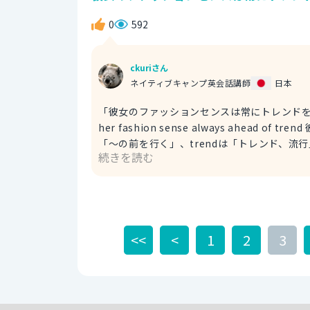
was an extremely competent man. Industry was innovated by his invention. 当社の創業時に、素晴らし
0
592
く能力の高い人がいました。彼の発明は、産業を
す。
ckuriさん
ネイティブキャンプ英会話講師
日本
「彼女のファッションセンスは常にトレンドを
her fashion sense always ahead 
「～の前を行く」、trendは「トレンド、流行」で
続きを読む
す。 例文 Her fashion sense always goes ahead of the trend. 彼女のファッションセンスは常にトレンドを
先取りしているよ。 ２ her sense of style always ahead of trend 彼女のファッションセンスは常にトレン
ドを先取り ※styleは「スタイル、ファッション」です。 例文 Her sense of style always go
trend. 彼女のファッションセンスは常にトレンドを先取りしているよ。 ３ her f
of trend 彼女のファッションセンスは常に
<<
<
1
2
3
文 Her fashion taste always goes
ているよ。