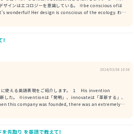
gy. 彼女のデザインはエコロジーを意識している。 ※be conscious ofは
 pattern is aware of the
ている。 ※patternは「図案、デザイン」、be aware ofは「～
て!
しているのですね。 ※awesomeは「すごい、素晴らしい、最
は「エコロジーを意識している」という意味です。 「ecology-
r design is ecology-
のデザインはエコロジーを意識しているのですね。 ※brilliantは
2024/03/06 10:56
味です。
をご紹介します。 １ His invention
産業を革新した。 ※inventionは「発明」、innovateは「革新する」、
undは「創業する、設立する、創立する」、extremely「著し
tion. 産業は、
を先取り を英語で教えて!
this company, there