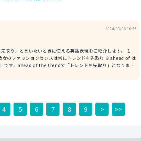
革新しました。 ※foundationは「創業、設立」という意味で
2024/03/06 10:56
先取り」と言いたいときに使える英語表現をご紹介します。 １
of trend 彼女のファッションセンスは常にトレンドを先取り ※ahead of は
す。ahead of the trendで「トレンドを先取り」となりま
es ahead of the
ashion taste always ahead
トレンドを先取り ※tasteは「センス、好み」という意味です。 例
4
5
6
7
8
9
>
>>
 ahead of the trend. 彼女のファッションセンスは常にトレンドを先取りし