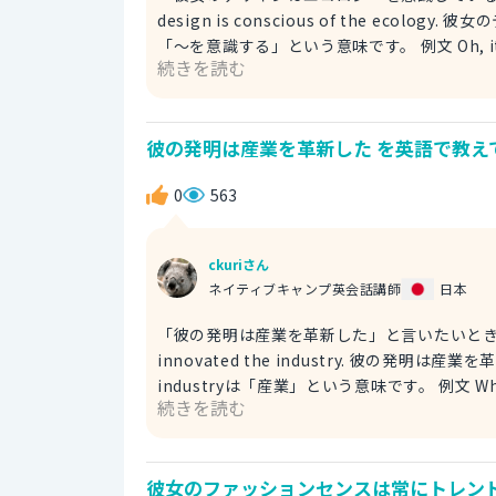
design is conscious of the ecolo
「～を意識する」という意味です。 例文 Oh, it’s wonderful! Her design is conscious of the ecology. わ
続きを読む
ぁ、素敵ですね！彼女のデザインはエコロジーを意識しているのですね。 ２ Her
ecology. 彼女のデザインはエコロジーを意識し
を意識する」という意味です。 例文 Oh, it’s awesome! Her pattern is aware of the ecology. わぁ、素晴ら
彼の発明は産業を革新した を英語で教え
しいですね！彼女のデザインはエコロジーを意識
高の、見事な」という意味です。 ３ Her design is ecology-conscious. 彼女のデザインはエコロジーを意識
0
563
している。 ※be ecology-conscious
conscious」を「eco-conscious」ということもあります。 例文 Oh, it’s brilliant! He
conscious. わぁ、素晴らしいですね！彼女
ckuriさん
「素晴らしい、見事な、卓越した」という意
ネイティブキャンプ英会話講師
日本
「彼の発明は産業を革新した」と言いたいときに使える英語表現
innovated the industry. 彼の発明は
industryは「産業」という意味です。 例文 When this company was founded, there was an extremely
続きを読む
competent man. His invention innovated the industry. 当社の創業時に、素晴らしく能力の高い人がいま
した。彼の発明は、産業を革新しました。 ※fo
く」、competent「能力がある」という意味です。 ２ Industry was innovated by his inven
彼女のファッションセンスは常にトレンド
彼の発明によって革新された。 →彼の発明は産業を革新した。 At the foundation of 