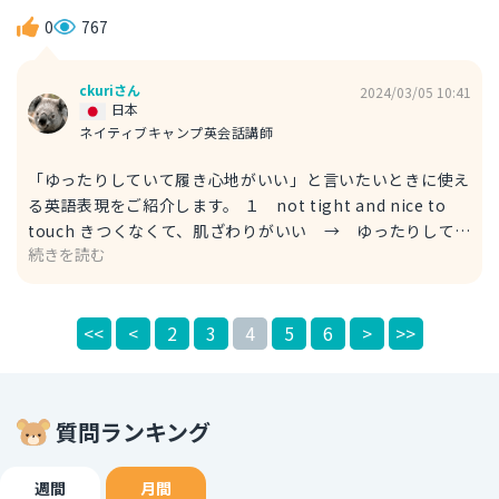
意味です。 ２ Good job! 良い仕事 → よくやった 例文
Calcium「カルシウム」
Good job on the test! テスト、よくやったな！ You did a
0
767
good job hosting the fireworks display. 花火大会の開催
では、よくやったね。 ３ You did it! あなたはそれをやり
ckuriさん
2024/03/05 10:41
ました → よくやった 例文 You did it! You passed the
日本
competitive entrance exam! よくやった！競争率の高い
ネイティブキャンプ英会話講師
入学試験を突破したね！ competitiveは「競争率が高い、
「ゆったりしていて履き心地がいい」と言いたいときに使え
難関の」、entrance examは「入学試験」です。 ちなみ
る英語表現をご紹介します。 １ not tight and nice to
に、自分が何かを成し遂げて「やったよ！」「やったぜ！」
touch きつくなくて、肌ざわりがいい → ゆったりしてい
と言いたいときには、「I did it!」と言います。 例文 I did
続きを読む
て履き心地がいい ※tightは「きつい」、nice to touchは
it! I beat a higher-ranked opponent! やった！格上の相
「肌ざわりがいい」という意味です。 例文 These slack
手を倒した！ beatは「倒す」、higher-rankedは「格上
pants are not tight and nice to touch. こちらのスラック
の」、opponent「相手、敵」という意味です。
<<
<
2
3
4
5
6
>
>>
スパンツは、ゆったりしていて履き心地がいいですよ。 ち
なみに、「slack」には「ゆるい」という意味があります。
もともとは、脚まわりにゆとりのあるパンツを指す言葉でし
たが、現在では、長ズボン全般をいうときに使うことができ
質問ランキング
ます。 ２ roomy and comfortable ゆったりしていて履
き心地がいい ※roomyは「ゆったりしている」、
comfortableは「心地よい」という意味です。 例文 These
週間
月間