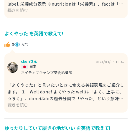
label. 栄養成分表示 ※nutritionは「栄養素」、factは「事
※hand inは「提出する」です。
続きを読む
実」、labelは「ラベル、表示」という意味です。 例文 I
want to see a nutrition facts label. Could you tell me
what is contained in this product? 栄養成分表示を見た
いです。この商品に何が含まれているか教えてください。
よくやった を英語で教えて!
※could you tell meは「～を教えてください」、contain
は「含む」、productは「商品、製品」です。 ２ Where
0
572
can I see the NFL? 栄養成分表示 ※nutrition facts label
の略称です。 例文 Where can I see the NFL? I want to
ckuriさん
2024/03/05 10:42
know what is contained. 栄養成分表示は、どこで見れま
日本
すか？何が含まれているか、知りたいのです。 →栄養成分
ネイティブキャンプ英会話講師
表示を見たいです。何が含まれているか教えてください。
「よくやった」と言いたいときに使える英語表現をご紹介し
ご参考までに、栄養成分表示でよく見かける英語表現をいく
ます。 １ Well done! よくやった wellは「よく、上手に、
つかご紹介します。 Serving Size「1食あたり標準分量」
うまく」、doneはdoの過去分詞で「やった」という意味に
Serving Per Container「全体量」 Calories「熱量（カロ
続きを読む
なります。 例文 Well done! Our boss was really
リー）」 Total fat「総脂質」 Saturated fat「飽和脂肪
impressed with your presentation! よくやった！上司が
酸」 Cholesterol「コレステロール」 Sodium「ナトリウ
君たちのプレゼンテンショーンに本当に関心してたよ！ be
ム」 Total carbohydrate「全炭水化物」 Dietary
impressed withは「～に関心する、感銘を受ける」という
Fiber「食物繊維」 Sugar「糖」 Protein「タンパク質」
ゆったりしていて履き心地がいい を英語で教えて!