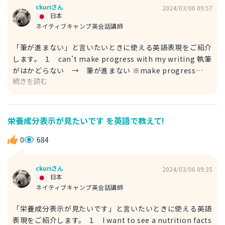
もひそかに優位に立つ」という意味です。 例文 Don’t steal
ckuriさん
2024/03/06 09:57
a march on me. We are close friends, right? 抜けがけは
日本
無しね。私たち、親友でしょう？ ３ Don’t be sneaky. こ
ネイティブキャンプ英会話講師
そこそ卑劣なことは無しね。 → 抜けがけは無しね。
「筆が進まない」と言いたいときに使える英語表現をご紹介
※sneakyは、「コソコソする」「卑劣な」という意味で
します。 １ can't make progress with my writing 執筆
す。 例文 I heard that you went out with him last
がはかどらない → 筆が進まない ※make progress
Sunday. Don’t be sneaky. 先週の日曜に彼と出かけたって
続きを読む
withは「～がはかどる」、writingは「執筆、書くこと」と
聞いたよ。抜けがけは無しだよ。
いう意味です。 例文 I can’t make progress with my
writing due to overthinking. 私は、考えすぎで筆がすす
まない。 ※due toは「～のせいで」、overthinkingは「考
栄養成分表示が見たいです を英語で教えて!
えすぎ」という意味です。 ２ have a hard time writing
書くのに苦労する → 筆が進まない ※have a hard time
0
684
～ingで「～するのに苦労する」という意味になります。 例
文 I often have a hard time writing. 私は、筆が進まない
ckuriさん
2024/03/06 09:35
ことがよくあるのです。 ３ can’t write smoothly すらす
日本
らと書けない → 筆が進まない ※smoothlyは「すらすら
ネイティブキャンプ英会話講師
と、スムーズに」という意味です。 例文 I have to hand in
「栄養成分表示が見たいです」と言いたいときに使える英語
the report next week, but I can’t write smoothly. 来週
表現をご紹介します。 １ I want to see a nutrition facts
レポートを提出しなければならないのに、筆が進まない。