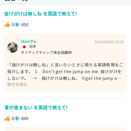
抜けがけは無しね を英語で教えて!
0
450
ckuriさん
2024/03/06 10:29
日本
ネイティブキャンプ英会話講師
「抜けがけは無しね」と言いたいときに使える英語表現をご
紹介します。 １ Don’t get the jump on me. 抜けがけを
しないで。 → 抜けがけは無しね。 ※get the jump on
続きを読む
は、「（ライバルなど）より先に行動を起こして優位に立
つ」「抜けがけをする」という意味です。 例文 Don’t get
the jump on me. Don’t go out alone, OK? 抜けがけは無
しね。２人きりで出かけるとか無しね、いい？ ※aloneは、
筆が進まない を英語で教えて!
ここでは「２人きりで」という意味です。 ２ Don’t steal
a march on me. 抜けがけをしないで。 → 抜けがけは無
0
849
しね。 ※steal a march onは、「～を出し抜く」「～より