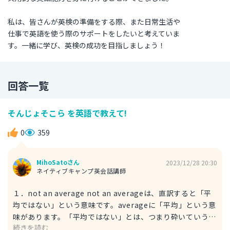
私は、皆さんが英検の準備をする際、また日常生活や
仕事で英語を使う際のサポートをしたいと考えていま
す。一緒に学び、英検の成功を目指しましょう！
回答一覧
そんじょそこら を英語で教えて!
0
359
MihoSatoさん
2023/12/28 20:30
ネイティブキャンプ英会話講師
１．not an average not an averageは、直訳すると「平
均ではない」という意味です。averageに「平均」という意
味があります。「平均ではない」とは、つまり砕いていう
続きを読む
と、「そんじょそこらのものとは違うよ」というニュアンス