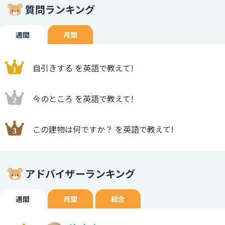
質問ランキング
impossible. entirelyは「完全に」という意味で、
imposssibleは「不可能」という意味です。 It's not
entirely impossibleを直訳すると、「それは完全に不可能
週間
月間
というわけではない」となります。 不可能であることを否
定しているので、「なきにしもあらず」と訳せます。 We
自引きする を英語で教えて!
don't have sweets very much but that it's not entirely
impossible. （私たちはあまりお菓子がないですが、なき
にしもあらずです。） ご参考になれば幸いです。
今のところ を英語で教えて!
この建物は何ですか？ を英語で教えて!
アドバイザーランキング
週間
月間
総合