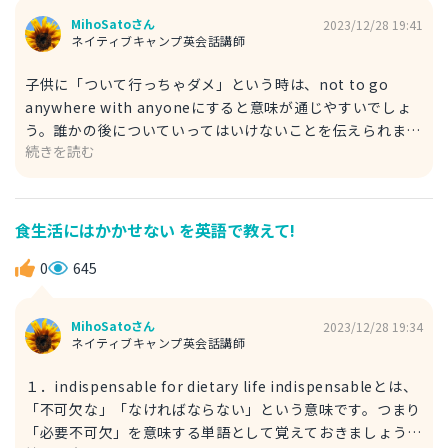
考えることは何ですか？） ご参考になれば幸いです。
MihoSatoさん
2023/12/28 19:41
ネイティブキャンプ英会話講師
子供に「ついて行っちゃダメ」という時は、not to go
anywhere with anyoneにすると意味が通じやすいでしょ
う。誰かの後についていってはいけないことを伝えられま
続きを読む
す。anywhereは「どこにでも」「どこでも」という意味
で、この場合、「どんな人とどんなところへも行ってはいけ
ない」というニュアンスになります。 I advice my
daughter everyday not to go anywhere with anyone.
食生活にはかかせない を英語で教えて!
（私は娘に、誰かについて行ってはいけないと毎日忠告して
います。） もっとシンプルな言い方で、don't follow
0
645
someoneがあります。followは「従う」「ついていく」
「追跡する」「に続く」などの意味を持つ動詞です。短い言
MihoSatoさん
2023/12/28 19:34
葉で「ついて行っちゃダメ」と伝えたい時に便利です。 My
ネイティブキャンプ英会話講師
child is very curious, so I have to say to him 'don't
follow someone'. （私の子供はとても好奇心旺盛です。そ
１．indispensable for dietary life indispensableとは、
のため私は彼に、誰からについて行ってはいけないと言わな
「不可欠な」「なければならない」という意味です。つまり
ければなりません。） curiousは「好奇心旺盛な」という意
「必要不可欠」を意味する単語として覚えておきましょう。