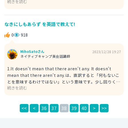
味です。
続きを読む
「食生活にはかかせない」と言いたい場合、この「かかせな
い」の部分にindispensableをあてられます。 dietary life
は直訳すると「食事の生活」となりますが、より自然に訳す
と「食生活」となります。食習慣や食生活全体を指す時に使
なきにしもあらず を英語で教えて!
えます。 Because I eat rice everyday, rice is
indispensable for dietary life. （私はお米を毎日食べてい
0
918
るので、食生活にはかかせないです。） ２．an essential
part of my diet essentialとは「必要不可欠な」という意
MihoSatoさん
2023/12/28 19:27
味です。 part ofは「～の部分」と表します。dietは一般的
ネイティブキャンプ英会話講師
には食事や食習慣、食生活を表わします。 Rice is an
essential part of my diet. （お米は私の食生活に欠かせな
1.It doesn't mean that there aren't any. It doesn't
いです。）
mean that there aren't any.は、直訳すると「何もないこ
とを意味するわけではない」という意味です。少し回りくど
続きを読む
いですが、結局のところ「なきにしもあらず」ということに
なります。あることが完全に起こり得ないわけではないこと
を伝えられるでしょう。 I have little money but it
<<
<
36
37
38
39
40
>
>>
doesn't mean that there aren't any. （私はお金がほと
んどありませんが、まったくないわけではありません。）
まったくないわけではないというのは、要するに「なきにし
もあらず」という意味です。 2.It's not entirely