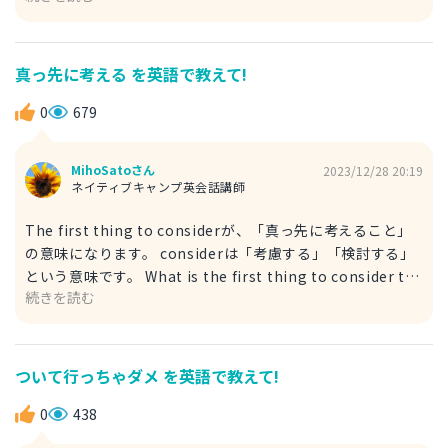
になります。ほかのものと比較し、抜き出ている様子を表わ
したい時に使えるでしょう。 She is not an average child
because she can understand philosophy. （彼女はそん
真っ先に考える を英語で教えて!
じょそこらの子供ではありません。哲学が理解できるので
す。） 2.not just any not just anyは、「そんじょそこら
0
679
のものではない」という意味です。それがいかに特別で普通
のものではないかを言い表せます。 It's not just any car
MihoSatoさん
2023/12/28 20:19
because I bought quite high-grade special car. （私は
ネイティブキャンプ英会話講師
かなり高品質な特別な車を買ったので、そんじょそこらの車
ではありません。） quiteは「かなり～」という意味で、
The first thing to considerが、「真っ先に考えること」
very muchのように程度の大きさを強調する言葉です。 ぜ
の意味になります。 considerは「考慮する」「検討する」
ひお使いください。
という意味です。 What is the first thing to consider to
続きを読む
increase sales? （売上を上げるために真っ先に考えること
は何ですか？） foremost considerationのforemostは、
「最も重要な」「第一に重要な」という意味です。そのた
め、「真っ先」という意味に相当します。 consideration
ついて行っちゃダメ を英語で教えて!
はconsiderの名詞で、「考慮」「検討」「考えること」を
意味します。 What is your foremost consideration
0
438
when you get married? （あなたが結婚する時、真っ先に