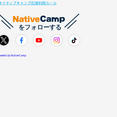
ネイティブキャンプ広場利用ルール
weets by NativeCamp