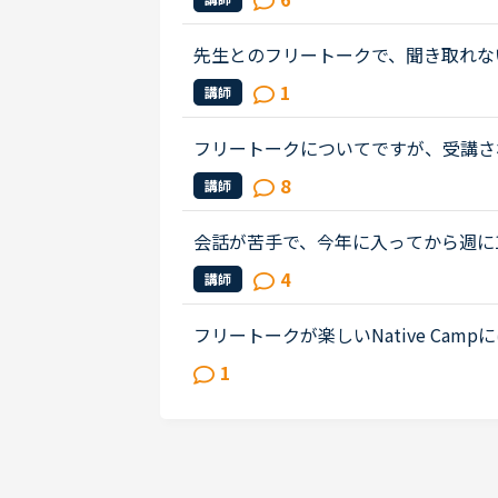
います。フリートークに興味はあ...
先生とのフリートークで、聞き取れな
て、親の私が時々サポートに入ってい
1
講師
ートークっぽいことになることがあ...
フリートークについてですが、受講さ
ることあれば教えていただけないでし
8
講師
リートークを受講する機会を増やし...
会話が苦手で、今年に入ってから週に1
す。カランは1から始めレベル3、5m
4
講師
れながら、なんとか進めているという..
フリートークが楽しいNative Cam
ど様々なレッスンメニューが準備され
1
があります。内容は、「講師とフリー..