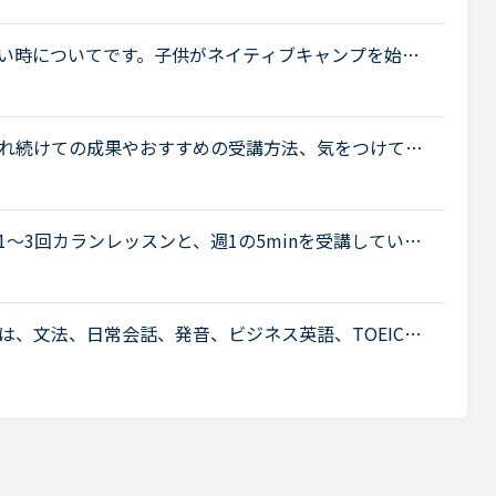
い時についてです。子供がネイティブキャンプを始め
ます。先生の話を聞き取ったりしているうちに、フリ
れ続けての成果やおすすめの受講方法、気をつけてい
ょうか。これからはアウトプットも鍛えたいので、フ
〜3回カランレッスンと、週1の5minを受講していま
inは日本人の先生で、私の言いたいことをくみ取ってく
.
pには、文法、日常会話、発音、ビジネス英語、TOEICな
ていますね。レッスンメニューの一つにフリートーク
.