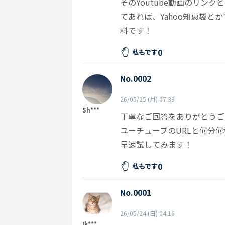
そのYoutube動画のリン
てあれば、Yahoo知恵袋
料です！
0
私もです
No.0002
26/05/25 (月) 07:39
Sh***
丁寧なご回答をありがとうご
​ユーチューブのURLと何
早速試してみます！
0
私もです
No.0001
26/05/24 (日) 04:16
Ik***