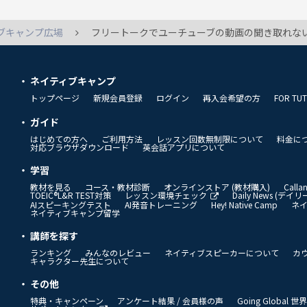
ブキャンプ広場
フリートークでユーチューブの動画の聞き取れな
ネイティブキャンプ
トップページ
新規会員登録
ログイン
再入会希望の方
FOR TU
ガイド
はじめての方へ
ご利用方法
レッスン回数無制限について
料金に
対応ブラウザダウンロード
英会話アプリについて
学習
教材を見る
コース・教材診断
オンラインストア (教材購入)
Call
TOEIC®L&R TEST対策
レッスン環境チェック
Daily News (デ
AIスピーキングテスト
AI発音トレーニング
Hey! Native Camp
ネ
ネイティブキャンプ留学
講師を探す
ランキング
みんなのレビュー
ネイティブスピーカーについて
カ
キャラクター先生について
その他
特典・キャンペーン
アンケート結果 / 会員様の声
Going Global