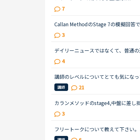
した。私はこれまで、Callan、SIDE
7
してきましたが、今後はフリートー...
Callan MethodのStage 7
あり、下記の英文について質問致します。Ca
3
擬回答についてですが、その模擬回...
デイリーニュースではなくて、普通の
て、受講経験のある方教えてください
4
トを見ずに、最初にオーディオを聞...
講師のレベルについてとても気になっ
文法と発音の基礎から始めてきたおか
21
講師
いることもほぼ理解できるようにな...
カランメソッドのstage4,中盤に差
の復習でテキストとオーディオを利用
3
師のリードでやっと口伝えで回答して..
フリートークについて教えて下さい。
も怖くてフリートークのみが選べません。
6
講師