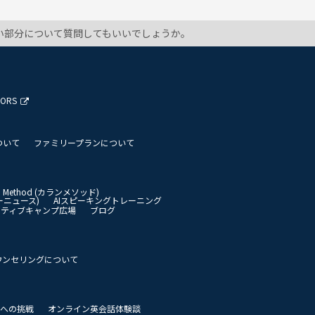
い部分について質問してもいいでしょうか。
TORS
ついて
ファミリープランについて
an Method (カランメソッド)
イリーニュース)
AIスピーキングトレーニング
イティブキャンプ広場
ブログ
ウンセリングについて
 世界への挑戦
オンライン英会話体験談