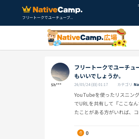
フリートークでユーチューブ...
フリートークでユーチュ
もいいでしょうか。
26/05/24 (日) 01:17
カテゴリ
N
Sh***
YouTubeを使ったリスニ
でURLを共有して『ここな
たことがある方がいれば、コ
0