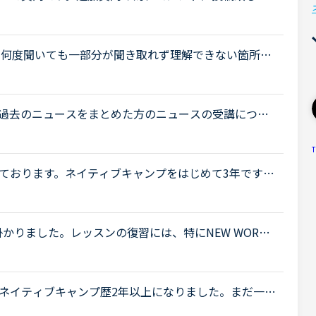
 by SIDE、文法等インプット中心の教材で約1年ほど受講
の模擬回答で何度聞いても一部分が聞き取れず理解できない箇所が
llan MethodのStage 7の音声アプリの下記の模
過去のニュースをまとめた方のニュースの受講につい
。昨日初めてニュース中級を3つ受けました。スクリプ
T
ております。ネイティブキャンプをはじめて3年です。
げで、段々と言いたいことを表現でき、先生の話して
し掛かりました。レッスンの復習には、特にNEW WORK
しています。講師の質問がよく聞き取れないまま、講
.
ネイティブキャンプ歴2年以上になりました。まだ一回
いつもは、カラン、文法中級、side by sideをして