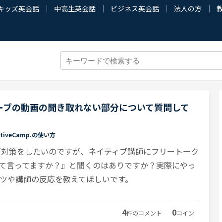
キッズ英会話
中高生英会話
ビジネス英会話
法人の方
ーブの動画の聞き取れない部分について質問して
ativeCamp.の使い方
ング対策をしたいのですが、ネイティブ講師にフリートーク
んて言ってますか？』と聞くのはありですか？実際にやっ
ツや講師の反応を教えてほしいです。
4
0
件のコメント
コイン