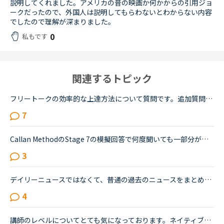
説明してくれました。アメリカの昔の映画か何かからの引用ジョ
ークだったので、外国人は説明してもらわないとわからない内容
でしたので理解が深まりました。
0
私もです
関連するトピック
フリートークの効率的な上達方法について質問です。追加質問の為、コメントに投稿致しました。私はこれまで、Callan、SIDE by SIDE、文法等インプット中心の教材で約1年ほど受講してきましたが、今後はフリートー...
7
Callan MethodのStage 7の模擬回答で何度聞いても一部分が聞き取れず理解できない箇所があり、下記の英文について質問致します。Callan MethodのStage 7の音声アプリの下記の模擬回答についてですが、その模擬回...
3
デイリーニュースではなくて、普通の過去のニュースをまとめた方のニュースの受講について、受講経験のある方教えてください。昨日初めてニュース中級を3つ受けました。スクリプトを見ずに、最初にオーディオを聞...
4
講師のレベルについてとても気になっております。ネイティブキャンプをはじめて3年です。文法と発音の基礎から始めてきたおかげで、段々と言いたいことを表現でき、先生の話していることもほぼ理解できるようにな...