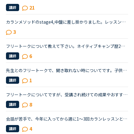
21
講師
カランメソッドのstage4,中盤に差し掛かりました。レッスンの復習には、特にNEW WORK の復習でテキストとオーディオを利用しています。講師の質問がよく聞き取れないまま、講師のリードでやっと口伝えで回答して...
3
フリートークについて教えて下さい。ネイティブキャンプ歴2年以上になりました。まだ一回も怖くてフリートークのみが選べません。いつもは、カラン、文法中級、side by sideをしています。フリートークに興味はあ...
6
講師
先生とのフリートークで、聞き取れない時についてです。子供がネイティブキャンプを始めて、親の私が時々サポートに入っています。先生の話を聞き取ったりしているうちに、フリートークっぽいことになることがあ...
1
講師
フリートークについてですが、受講され続けての成果やおすすめの受講方法、気をつけていることあれば教えていただけないでしょうか。これからはアウトプットも鍛えたいので、フリートークを受講する機会を増やし...
8
講師
会話が苦手で、今年に入ってから週に1〜3回カランレッスンと、週1の5minを受講しています。カランは1から始めレベル3、5minは日本人の先生で、私の言いたいことをくみ取ってくれながら、なんとか進めているという...
4
講師