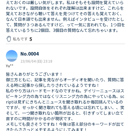
えておくのは厳しい気がします。私はそもそも設問を覚えていら
れないです。設問自体をそれぞれ理解は出来ますけど、これらを
覚えておきながら聴いて答えを見つけてその答えも覚えておく、
なんて日本語でも出来ません。例えばインタビューを受けたとし
て、質問が３つあるんですけど、って一気に言われても、1つ目を
答えているうちに2個目、3個目の質問なんて忘れちゃいます。
5
私もです
No.0004
23/06/04 (日) 23:18
Yu**
皆さんありがとうございます！
御三方ともに、記事を見ながらオーディオを聞いたり、質問に答
える時に記事から探したりされているようですね！
私のやり方はハードモードなのですかね。デイリーニュースはス
ピーキング力の為ではなくリスニング力の為にやっている為、sc
riptは見ずにきちんとニュースを聞き取れるか毎回挑んでいるの
ですが、せっかく聞き取れても答える頃には忘れてしまい、、笑
そして、一つ聞き取れない箇所が出ると、引きずってしまい立て
直すのに時間がかかるのが現状です、
メモしても良さそうですね！今後は答え部分のキーワードが出て
きたらささっとメモするようにしてみます！