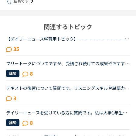
2
私もです
関連するトピック
【デイリーニュース学習用トピック】－－－－－－－－－－－－－－－－－－－－－デイリーニュースの学習の効果を上げるために、記事について意見を交換したり、記事の中の単語や文法についての発見や質問を投稿...
35
フリートークについてですが、受講され続けての成果やおすすめの受講方法、気をつけていることあれば教えていただけないでしょうか。これからはアウトプットも鍛えたいので、フリートークを受講する機会を増やし...
8
講師
テキストの復習について質問です。リスニングスキルや単語力をつけるために音読がよいと言われ、実際に音読を三冊ぐらい実施しました（一つの長文を20回づつ）が、自分の中で上達がないように思っています。また...
3
デイリーニュースを受けている方に質問です。私は大学1年生で、ネイティブキャンプは初めてまだひと月足らずの初心者です。一応英語系の学問をしていて、今月受けたスピーキングテストは6でした。普段は、できる...
8
講師