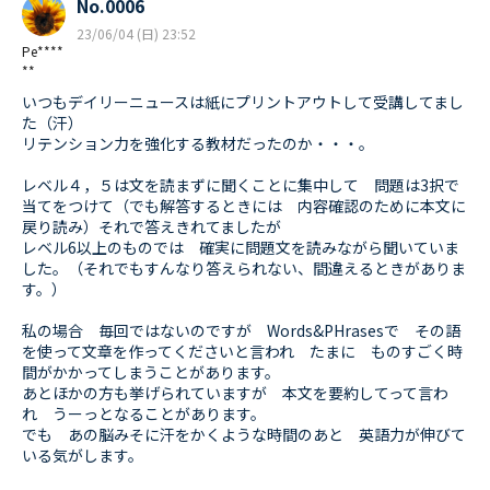
No.0006
23/06/04 (日) 23:52
Pe****
**
いつもデイリーニュースは紙にプリントアウトして受講してまし
た（汗）
リテンション力を強化する教材だったのか・・・。
レベル４，５は文を読まずに聞くことに集中して 問題は3択で
当てをつけて（でも解答するときには 内容確認のために本文に
戻り読み）それで答えきれてましたが
レベル6以上のものでは 確実に問題文を読みながら聞いていま
した。（それでもすんなり答えられない、間違えるときがありま
す。）
私の場合 毎回ではないのですが Words&PHrasesで その語
を使って文章を作ってくださいと言われ たまに ものすごく時
間がかかってしまうことがあります。
あとほかの方も挙げられていますが 本文を要約してって言わ
れ うーっとなることがあります。
でも あの脳みそに汗をかくような時間のあと 英語力が伸びて
いる気がします。