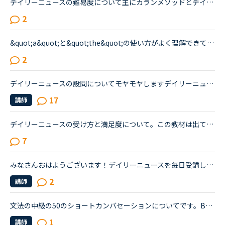
デイリーニュースの難易度について主にカランメソッドとデイリーニュースを使ってレッスンを受講しています。デイリーニュースが日によって難易度が変わり、とても簡単な時と少し難しいと感じる時があります。簡...
2
&quot;a&quot;と&quot;the&quot;の使い方がよく理解できていないので、どなたか教えてください。カラン９です770 The difference between &quot;excuse&quot;(v) and &quot;excuse&quot;(n) is that &quot;excus...
2
デイリーニュースの設問についてモヤモヤしますデイリーニュースが好きでよくとっています。世界のニュースのトピックで、内容が常に更新されてとてもいいと思うのですが、最後の３つの設問にいつもモヤモヤしま...
17
講師
デイリーニュースの受け方と満足度について。この教材は出てくる単語をチェックして、オーディオを聞いて、質問に答えて、ディスカッションする。という流れで合ってますか？ みなさまはレッスンでオーディオを...
7
みなさんおはようございます！デイリーニュースを毎日受講しています。やはり、コロナ関係の記事が多いのでちょっと飽きてきました。そこで、これまで気に入った記事、興味深かった過去記事などありましたら共有...
2
講師
文法の中級の50のショートカンバセーションについてです。Benjamin's son called him at his law firm while he was busy having a meeting. Benjamin &quot;What did my son say?&quot; Secretary &quot;He sai...
1
講師