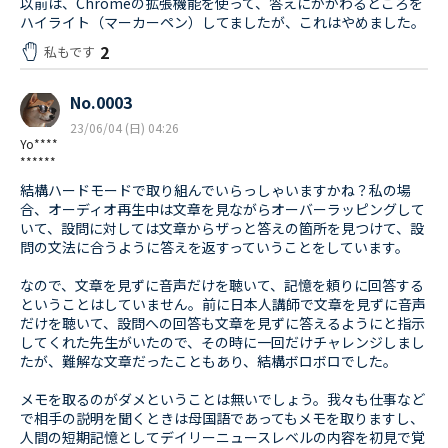
以前は、Chromeの拡張機能を使って、答えにかかわるところを
ハイライト（マーカーペン）してましたが、これはやめました。
2
私もです
No.0003
23/06/04 (日) 04:26
Yo****
******
結構ハードモードで取り組んでいらっしゃいますかね？私の場
合、オーディオ再生中は文章を見ながらオーバーラッピングして
いて、設問に対しては文章からザっと答えの箇所を見つけて、設
問の文法に合うように答えを返すっていうことをしています。
なので、文章を見ずに音声だけを聴いて、記憶を頼りに回答する
ということはしていません。前に日本人講師で文章を見ずに音声
だけを聴いて、設問への回答も文章を見ずに答えるようにと指示
してくれた先生がいたので、その時に一回だけチャレンジしまし
たが、難解な文章だったこともあり、結構ボロボロでした。
メモを取るのがダメということは無いでしょう。我々も仕事など
で相手の説明を聞くときは母国語であってもメモを取りますし、
人間の短期記憶としてデイリーニュースレベルの内容を初見で覚