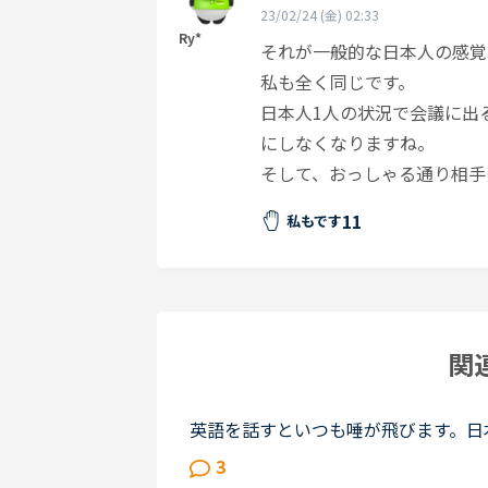
23/02/24 (金) 02:33
Ry*
それが一般的な日本人の感覚
私も全く同じです。
日本人1人の状況で会議に出
にしなくなりますね。
そして、おっしゃる通り相手
11
私もです
関
英語を話すといつも唾が飛びます。日
と毎度毎度結構な勢いで唾が飛びます
3
と対面して話す機会ができた時には...