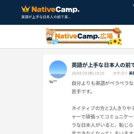
英語が上手な日本人の前で英...
英語が上手な日本人の前
23/02/23 (木) 19:15
カテゴリ
英
Yu**
自分よりも英語がペラペラな
苦手です。
ネイティブの方と2人きりや
ャーで頑張ってコミュニケー
ラな日本人がいると、恥じら
言できなくなってしまいます