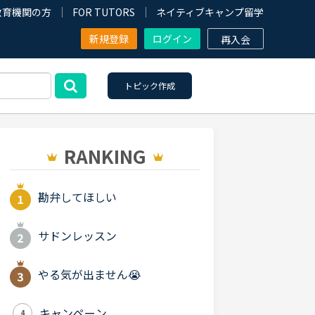
教育機関の方
FOR TUTORS
ネイティブキャンプ留学
新規登録
ログイン
再入会
トピック作成
RANKING
勘弁してほしい
サドンレッスン
やる気が出ません😭
キャンペーン
4