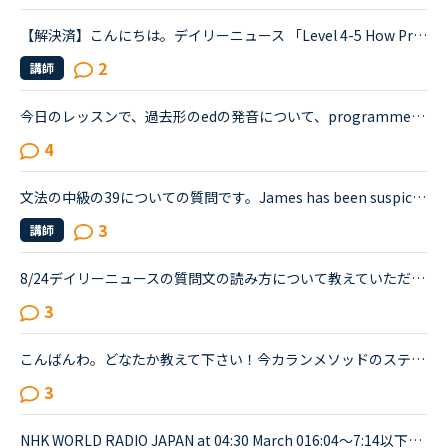
【解決済】こんにちは。デイリーニュース 「Level 4-5 How Processed Food Helped Humanity」 の第2パラグラフ、The small size of teeth in early humans can only be explained by food becoming easier to eat...
2
講師
今日のレッスンで、過去形のedの発音について、programmedやbeamedのようにmのあとにedが続く場合は、最後の部分は（ｂ）のように発音すると先生が説明し、programmed(b)とチャットボックスに書き入れ、プログラ...
4
文法の中級の39についての質問です。James has been suspicious about Andrew's strange behavior lately.James「 Frankly, I don't know why you are still going to that farm. You were only going there for ...
3
講師
8/24デイリーニュースの質問文の読み方について教えていただきたいです。教材[Level 4-5] New Tools Calculate If You’re in the Global Middle Class質問文What is the global middle class one of the best way...
3
こんばんわ。どなたか教えて下さい！今カランメソッドのステージ3なのですが、回答の中で必ずしも短縮形が使われていない事があるように思います。それがたまたまなのか、何か厳密な決まりがあるのかが分かりませ...
3
NHK WORLD RADIO JAPAN at 04:30 March 016:04～7:14以下が音声をディクテーションしたものでしたが、音源が削除されてしまったので、このトピック自体をスルーしてください。An international research team of ...