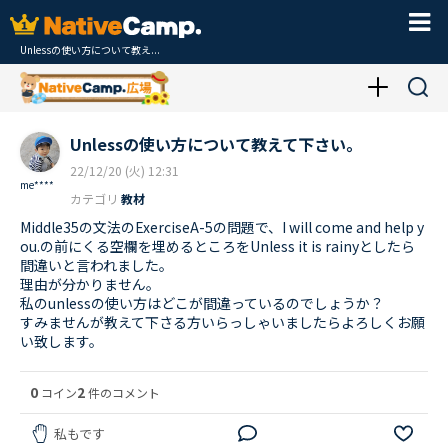
Unlessの使い方について教え...
Unlessの使い方について教えて下さい。
22/12/20 (火) 12:31
me****
カテゴリ
教材
Middle35の文法のExerciseA-5の問題で、I will come and help y
ou.の前にくる空欄を埋めるところをUnless it is rainyとしたら
間違いと言われました。
理由が分かりません。
私のunlessの使い方はどこが間違っているのでしょうか？
すみませんが教えて下さる方いらっしゃいましたらよろしくお願
い致します。
0
2
コイン
件のコメント
私もです