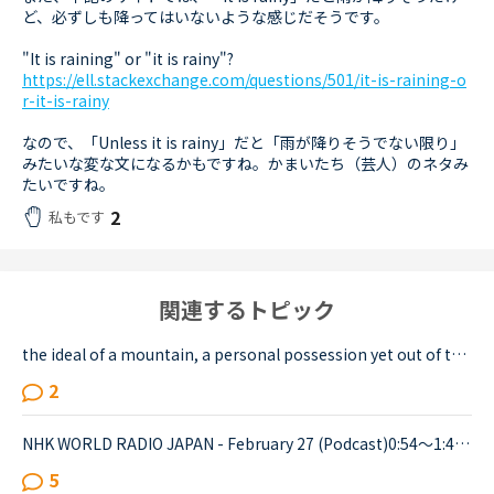
ど、必ずしも降ってはいないような感じだそうです。
"It is raining" or "it is rainy"?
https://ell.stackexchange.com/questions/501/it-is-raining-o
r-it-is-rainy
なので、「Unless it is rainy」だと「雨が降りそうでない限り」
みたいな変な文になるかもですね。かまいたち（芸人）のネタみ
たいですね。
2
私もです
関連するトピック
the ideal of a mountain, a personal possession yet out of this world, unattainable… brooding over a country and a people which would shape the rest of my life.&quot; の意味を教えて下さい。デイリー...
2
NHK WORLD RADIO JAPAN - February 27 (Podcast)0:54～1:49The Japanese government is studying additional measures to prop up the tourist industry and smaller businesses hit hard by the spread of a ne...
5