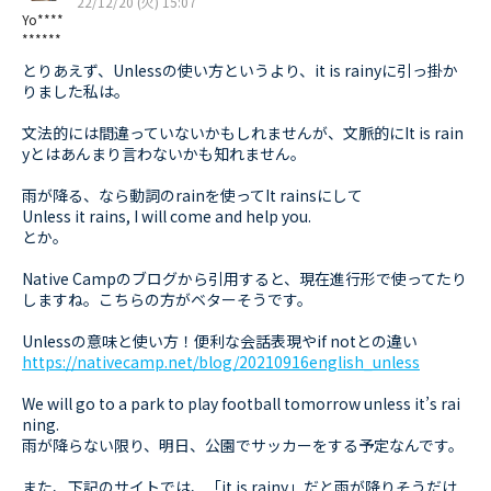
22/12/20 (火) 15:07
Yo****
******
とりあえず、Unlessの使い方というより、it is rainyに引っ掛か
りました私は。
文法的には間違っていないかもしれませんが、文脈的にIt is rain
yとはあんまり言わないかも知れません。
雨が降る、なら動詞のrainを使ってIt rainsにして
Unless it rains, I will come and help you.
とか。
Native Campのブログから引用すると、現在進行形で使ってたり
しますね。こちらの方がベターそうです。
Unlessの意味と使い方！便利な会話表現やif notとの違い
https://nativecamp.net/blog/20210916english_unless
We will go to a park to play football tomorrow unless it’s rai
ning.
雨が降らない限り、明日、公園でサッカーをする予定なんです。
また、下記のサイトでは、「it is rainy」だと雨が降りそうだけ