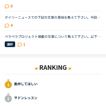
0
デイリーニュースでの下記の文章の意味を教えて下さい。今回のトピックは自分のレベルでは難しく、いまいちわからない文章が複数ありました。でも、せっかく勉強したので理解したい！！1つでも良いので、文章の意...
4
ペラペラプロジェクト掲載の文章について教えて下さい。以下文章の訳について、一段落目のI did not see enough female role model given the opportunity 〜とありますが、これは「〜の機会が与えられた女性のロ...
1
講師
RANKING
勘弁してほしい
サドンレッスン