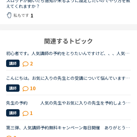
スロットが開いたら通知が来るように設定したいのでやり方を教
えてくれますか？
1
私もです
関連するトピック
初心者です。人気講師の予約をとりたいんですけど、、、人気講師は、どうしたら、予約がとれますか？しかし人気なので、そもそも予約がとれるのですか？
2
講師
こんにちは。お気に入りの先生との受講について悩んでいます。私は基本的に予約しません。時間が自由になる仕事なので受講したいと思えば好きな時に出来ると言う事と、コイン購入のお金の余裕がない為です。お気...
10
講師
先生の予約 人気の先生やお気に入りの先生を予約しようとするのですが、自分が予約しようとした時には、すでに予約が埋まっていてとれないことが多々あります。あの予約表はいつもいつ頃更新されているので...
1
講師
第三弾、人気講師予約無料キャンペーン毎日開催 ありがとうございます！！これによりモチベーションがあがりました。毎日数回分いろいろな先生で予約させていただきました。たくさんの講師の方を選んでいただい...