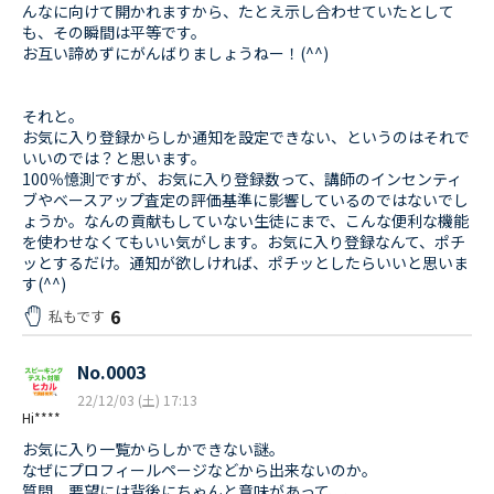
んなに向けて開かれますから、たとえ示し合わせていたとして
も、その瞬間は平等です。
お互い諦めずにがんばりましょうねー！(^^)
それと。
お気に入り登録からしか通知を設定できない、というのはそれで
いいのでは？と思います。
100％憶測ですが、お気に入り登録数って、講師のインセンティ
ブやベースアップ査定の評価基準に影響しているのではないでし
ょうか。なんの貢献もしていない生徒にまで、こんな便利な機能
を使わせなくてもいい気がします。お気に入り登録なんて、ポチ
ッとするだけ。通知が欲しければ、ポチッとしたらいいと思いま
す(^^)
6
私もです
No.0003
22/12/03 (土) 17:13
Hi****
お気に入り一覧からしかできない謎。
なぜにプロフィールページなどから出来ないのか。
質問、要望には背後にちゃんと意味があって、、