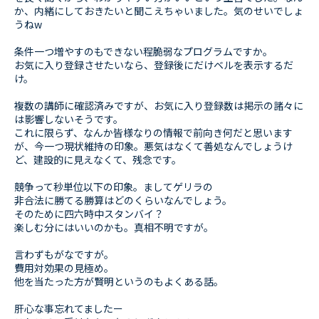
か、内緒にしておきたいと聞こえちゃいました。気のせいでしょ
うねw
条件一つ増やすのもできない程脆弱なプログラムですか。
お気に入り登録させたいなら、登録後にだけベルを表示するだ
け。
複数の講師に確認済みですが、お気に入り登録数は掲示の諸々に
は影響しないそうです。
これに限らず、なんか皆様なりの情報で前向き何だと思います
が、今一つ現状維持の印象。悪気はなくて善処なんでしょうけ
ど、建設的に見えなくて、残念です。
競争って秒単位以下の印象。ましてゲリラの
非合法に勝てる勝算はどのくらいなんでしょう。
そのために四六時中スタンバイ？
楽しむ分にはいいのかも。真相不明ですが。
言わずもがなですが。
費用対効果の見極め。
他を当たった方が賢明というのもよくある話。
肝心な事忘れてましたー