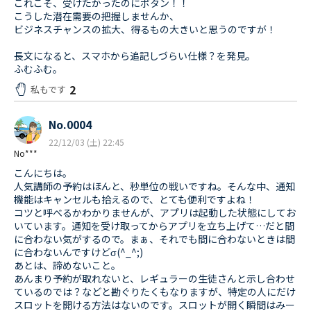
これこそ、受けたかったのにボタン！！
こうした潜在需要の把握しませんか、
ビジネスチャンスの拡大、得るもの大きいと思うのですが！
長文になると、スマホから追記しづらい仕様？を発見。
ふむふむ。
2
私もです
No.0004
22/12/03 (土) 22:45
No***
こんにちは。
人気講師の予約はほんと、秒単位の戦いですね。そんな中、通知
機能はキャンセルも拾えるので、とても便利ですよね！
コツと呼べるかわかりませんが、アプリは起動した状態にしてお
いています。通知を受け取ってからアプリを立ち上げて…だと間
に合わない気がするので。まぁ、それでも間に合わないときは間
に合わないんですけどσ(^_^;)
あとは、諦めないこと。
あんまり予約が取れないと、レギュラーの生徒さんと示し合わせ
ているのでは？などと勘ぐりたくもなりますが、特定の人にだけ
スロットを開ける方法はないのです。スロットが開く瞬間はみー