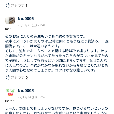
1
私もです
No.0006
23/01/21 (土) 23:41
fu**
私のお気に入りの先生もいつも予約の争奪戦です。
夜中にスロットが開くのは12時に開くともう既に予約済み．一週
間後まで。ここは常連のようです。
そして、追加でホームベースで開ける時は秒で埋まります。たま
たま誰がのキャンセルが出てたまたまこちらがスマホを見てたの
で予約しようとしてもあっという間に埋まってます。なぜこんな
に人気なのか。予約がなかなか取れないから今度はとりたいと思
う人間の心理なのでしょうか。コツはかなり難しいです。
2
私もです
No.0005
22/12/04 (日) 05:57
Hi****
うーん、議論してもしょうがないですが、見つからないというの
を良く聞くから、わかりやすい方がいいという主旨でした。なん