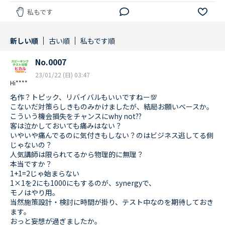
私もです
新しい順
古い順
私もです順
No.0007
23/01/22 (日) 03:47
Hi****
名作？トピック、リバイバルもいいですねー💯
こないだ対策らしきものみかけましたが、結局お願いベースか。
こういう機会損失をチャンスにwhy not??
客は泣かしておいても痛みはない？
いやいや痛んでるのに気付きもしない？のはビジネス逃してる側
じゃないの？
人気講師は限られてるから物理的に無理？
本当ですか？
1+1=2じゃ始まらない
1×1を2にも1000にもするのが、synergyで、
モノはやり用。
当然施策設計・検討に時間が掛り、テスト中なのを期待しておき
ます。
おっと妄想が過ぎましたか。