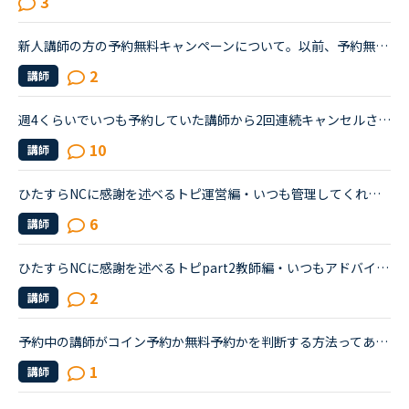
3
新人講師の方の予約無料キャンペーンについて。以前、予約無料で、何度か授業をとって、とても教え方のうまい先生だったので、また受けたいと思っています。ですが、いつも予約するとなると、かなりコストがかか...
2
講師
週4くらいでいつも予約していた講師から2回連続キャンセルされました。その先生はとても教えるのがうまいので評価もよく、ファンもついている感じですが、予約自体はほぼ私だけが一日一回いれている感じです。ご...
10
講師
ひたすらNCに感謝を述べるトピ運営編・いつも管理してくれてありがとう・楽しく勉強できるように企画を考えてくれてありがとう・いつもなるべく予約できるようにコインのキャンペーンを設けてくれてありがとう・...
6
講師
ひたすらNCに感謝を述べるトピpart2教師編・いつもアドバイスしてくれてありがとう・楽しく勉強できるように勉強を進めてくれてありがとう・なにかあるたび最近の近況と応援をありがとう・いつも夜遅くまでありが...
2
講師
予約中の講師がコイン予約か無料予約かを判断する方法ってあるのでしょうか？新人講師のため無料で予約できた、という認識の予約が1件あります。本日、お気に入りの他の講師のスケジュールが公開されたので、同じ...
1
講師