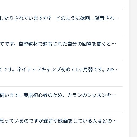
したりされていますか❓ どのように録画、録音されて
てです。自習教材で録音された自分の回答を聞くと、
これは私の声が小さいのか、マイクが上手く音を拾え
いてです。ネイティブキャンプ初めて1ヶ月弱です。are'n
すがアーンツと思っていたのですが先生がアーレンツっ
伺います。英語初心者のため、カランのレッスンを録
たいと思っています。自分の発音を聞くことも学習的
思っているのですが録音や録画をしている人はどのよ