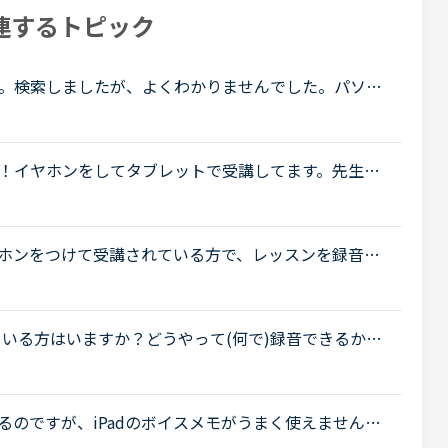
連するトピック
。検索しましたが、よくわかりませんでした。パソコ
録音機能なしのヘッドセットを繋いでいます。ボイスレコーダー(I
！イヤホンをしてタブレットで受講してます。先生の
ょうか？イヤホンなしで受講すると先生側のパソコン
プリでイヤホンをつけて受講されている方で、レッスンを録音さ
ンが始まる前にiphoneの画面収録機能をスタートし
.
している方はいますか？どうやって(何で)録音できるか教
を入れてやってみましたが、授業がスタートすると録音
るのですが、iPadのボイスメモがうまく使えません。
ると録音が止まってしまいます。仕方なく、iphone