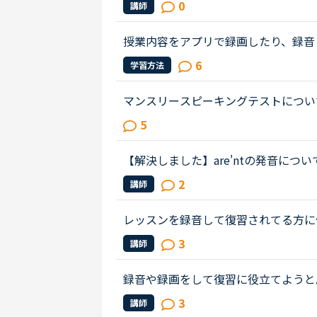
0
講師
のボイスメモをレコーダー代わりに...
授業内容をアプリで録画したり、録音
いるのでしょうか❓
6
学習方法
マンスリースピーキングテストについ
お手本と比べて凄く声が小さいです。
5
ていないのかが分かりません。皆さ...
【解決しました】are'ntの発音につ
tの発音がカタカナにするの難しいで
2
講師
て感じで発音されていて真似して...
レッスンを録音して復習されてる方に
音して何度も繰り返しトレーニングし
3
講師
には効果があると聞きますが、レッ...
録音や録画をして復習に役立てようと
うに録画や録音をしていますか？
3
講師