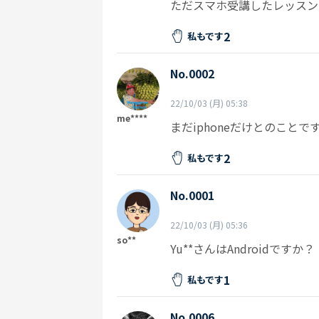
ただスマホ受講したレッスン
2
私もです
No.0002
22/10/03 (月) 05:38
me****
まだiphoneだけとのことで
2
私もです
No.0001
22/10/03 (月) 05:36
so**
Yu**さんはAndroidですか？
1
私もです
No.0006