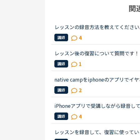
関
レッスンの録音方法を教えてください
ン(Windows10 Firefox)に
4
講師
C レコーダー)は手元にあります。...
レッスン後の復習について質問です！
声だけを録音したいのですが可能でし
1
講師
がキーーーンとなってしまい、イヤ...
native campをiphoneのア
れている方いらっしゃいますか。レッス
2
講師
てみたのですが、何故かレッスンが終..
iPhoneアプリで受講しながら録音
えてほしいです。2つほど録音アプリ
4
講師
アプリが落ちて使えませんでした。
レッスンを録音して、復習に使ってい
録音をしていても、講師との会話が始ま