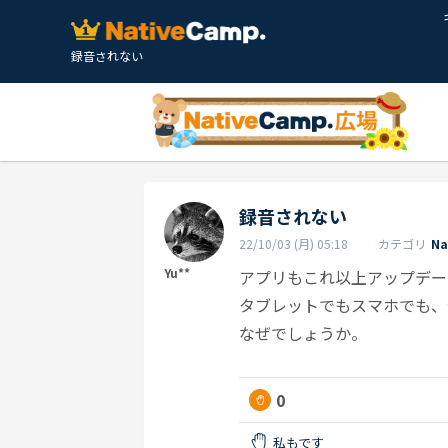
録音されない
録音されない
22/10/03 (月) 05:18
カテゴリ
N
Yu**
アプリもこれ以上アップデー
タブレットでもスマホでも、
なぜでしょうか。
0
私もです