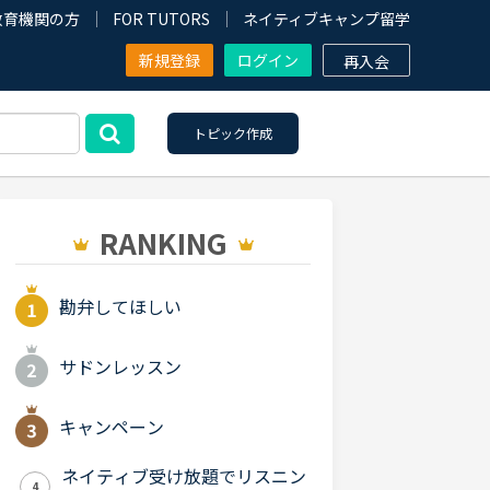
教育機関の方
FOR TUTORS
ネイティブキャンプ留学
新規登録
ログイン
再入会
トピック作成
RANKING
勘弁してほしい
サドンレッスン
キャンペーン
ネイティブ受け放題でリスニン
4