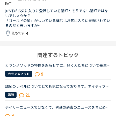
Ke**
ju*様がお気に入りに登録している講師とそうでない講師ではな
いでしょうか？
「ゴールドの星」がついている講師はお気に入りに登録されてい
るのだと思いますが…
4
私もです
関連するトピック
カランメソッドの特性を理解せずに、騒ぐ人たちについて先生方のレビューを見ていると、カランの進め方について苦言を呈しているレビューが目立つように思いました。これについて、個人的には「それは、生徒の方...
9
カランメソッド
講師のレベルについてとても気になっております。ネイティブキャンプをはじめて3年です。文法と発音の基礎から始めてきたおかげで、段々と言いたいことを表現でき、先生の話していることもほぼ理解できるようにな...
21
講師
デイリーニュースではなくて、普通の過去のニュースをまとめた方のニュースの受講について、受講経験のある方教えてください。昨日初めてニュース中級を3つ受けました。スクリプトを見ずに、最初にオーディオを聞...
4