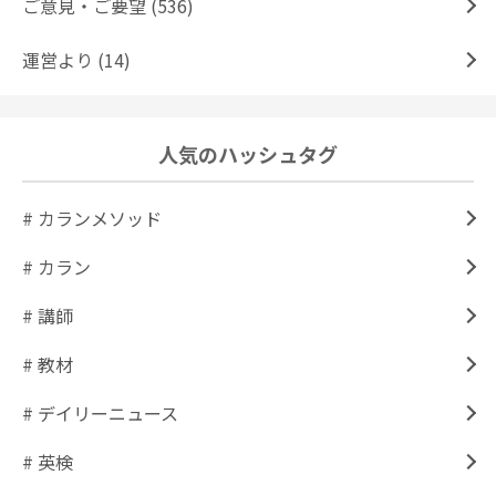
ご意見・ご要望 (536)
運営より (14)
人気のハッシュタグ
# カランメソッド
# カラン
# 講師
# 教材
# デイリーニュース
# 英検