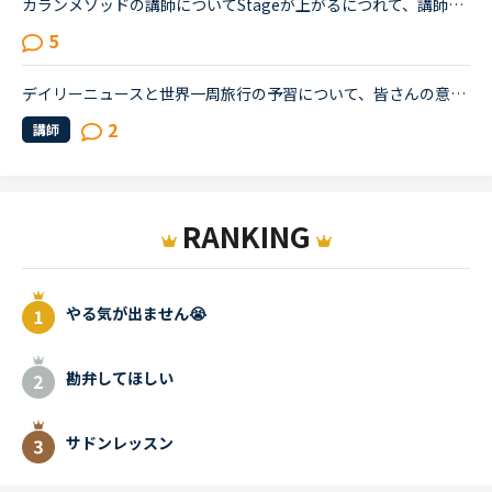
カランメソッドの講師についてStageが上がるにつれて、講師のキャンセル率が高くなると感じている方はいらっしゃいますか？というのも、最近カラン予約を立て続けにキャンセルされ、運良く代替の先生が割り当てら...
5
デイリーニュースと世界一周旅行の予習について、皆さんの意見をお聞きしたく、トピックを作成させていただきます。基本的な文法については、ある程度中高時代の知識が残っており、今までは復習を兼ねつつSIDE by...
2
講師
RANKING
やる気が出ません😭
勘弁してほしい
サドンレッスン