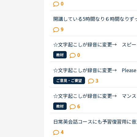
いたら、どのように使ったりしている
0
ブキャンプを初めて、今までに240時..
開講している5時間なり６時間なりず
ンを予約なしで取る秘訣があったらど
9
午前中のCarla講師とか夜間のFeb講...
☆文字起こしが録音に変更→ スピー
トにならずにかれこれ２年？
0
教材
☆文字起こしが録音に変更→ Please
オンライン英会話における自習用アプリ
3
ご意見・ご要望
レーニング番号を明記頂けないでし...
☆文字起こしが録音に変更→ マンス
復習、振り返り。
6
教材
日常英会話コースにも予習復習用に音
に触れる機会ができ本当にうれしく思
4
すが、最近はテキストの単語に初め...