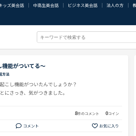
キッズ英会話
中高生英会話
ビジネス英会話
法人の方
し機能がついてる〜
習方法
起こし機能がついたんでしょうか？
とにさっき、気がつきました。
8
0
件のコメント
コイン
コメント
お気に入り