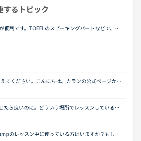
連するトピック
が便利です。TOEFLのスピーキングパートなどで、自
ますが、録音したものを書き起こすのはけっこう大変
.
を教えてください。こんにちは。カランの公式ページから
eで聴きたいと思い、「レペテ」と「cut &amp; loo
.
せたら良いのに。どういう場所でレッスンしている
というトピが上がっていましたね。私はもっぱらPCで
..
e campのレッスン中に使っている方はいますか？もし、