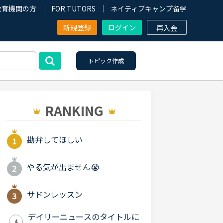
教育機関の方
FOR TUTORS
ネイティブキャンプ留学
新規登録
ログイン
再入会
トピック作成
RANKING
勘弁してほしい
やる気が出ません😭
サドンレッスン
デイリーニュースのタイトルに
4