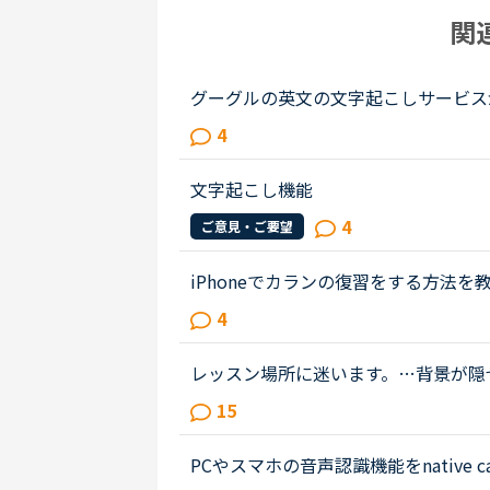
関
グーグルの英文の文字起こしサービス
分が話したワード数が気になると思い
4
です。 ご存知の方もいらっしゃると..
文字起こし機能
4
ご意見・ご要望
iPhoneでカランの復習をする方法
音源を入手してみました。これをiPhon
4
p」をダウンロードしてみましたが、..
レッスン場所に迷います。…背景が隠
か、とかカメラをオンにしているか、
15
レッスンを受けているので、好きな時に.
PCやスマホの音声認識機能をnativ