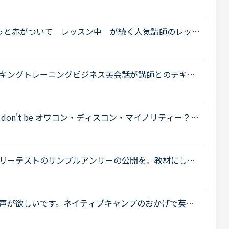
か聞かせて頂けたら嬉しいです。私は現在、ネイティ
.
っと赤がついて レッスン中 が続く人気講師のレッス
なたか教えてください。何人かいますが私が見る限り
キングトレーニングビジネス英会話が講師とのテキス
 don't be オワコン・ディスコン・マイノリティー？
 スピーキングトレーニングPart2を3分割して、ト
リーテストのサンプルアンサーの公開を。教材にして
声が欲しいです。ネイティブキャンプのおかげで英語
っています。楽しくレッスンをさせていただいていま