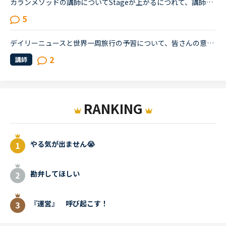
カランメソッドの講師についてStageが上がるにつれて、講師のキャンセル率が高くなると感じている方はいらっしゃいますか？というのも、最近カラン予約を立て続けにキャンセルされ、運良く代替の先生が割り当てら...
5
デイリーニュースと世界一周旅行の予習について、皆さんの意見をお聞きしたく、トピックを作成させていただきます。基本的な文法については、ある程度中高時代の知識が残っており、今までは復習を兼ねつつSIDE by...
2
講師
RANKING
やる気が出ません😭
勘弁してほしい
『運営』 呼び起こす！