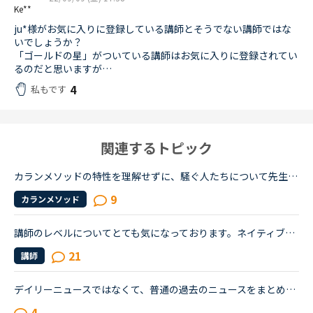
Ke**
ju*様がお気に入りに登録している講師とそうでない講師ではな
いでしょうか？
「ゴールドの星」がついている講師はお気に入りに登録されてい
るのだと思いますが…
4
私もです
関連するトピック
カランメソッドの特性を理解せずに、騒ぐ人たちについて先生方のレビューを見ていると、カランの進め方について苦言を呈しているレビューが目立つように思いました。これについて、個人的には「それは、生徒の方...
9
カランメソッド
講師のレベルについてとても気になっております。ネイティブキャンプをはじめて3年です。文法と発音の基礎から始めてきたおかげで、段々と言いたいことを表現でき、先生の話していることもほぼ理解できるようにな...
21
講師
デイリーニュースではなくて、普通の過去のニュースをまとめた方のニュースの受講について、受講経験のある方教えてください。昨日初めてニュース中級を3つ受けました。スクリプトを見ずに、最初にオーディオを聞...
4