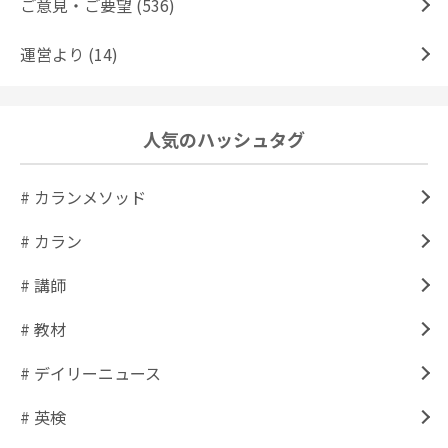
ご意見・ご要望 (536)
運営より (14)
人気のハッシュタグ
# カランメソッド
# カラン
# 講師
# 教材
# デイリーニュース
# 英検