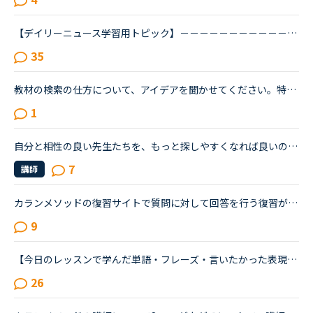
【デイリーニュース学習用トピック】－－－－－－－－－－－－－－－－－－－－－デイリーニュースの学習の効果を上げるために、記事について意見を交換したり、記事の中の単語や文法についての発見や質問を投稿...
35
教材の検索の仕方について、アイデアを聞かせてください。特定の文法について勉強したいときに、教材を検索しにくいなぁ〜と思うのですが、どのようにして皆さん探されますか？例えば、受動態についてとか、分詞...
1
自分と相性の良い先生たちを、もっと探しやすくなれば良いのにな、と感じています。・先生の得意な教材、もしくはお気に入りの教材を3つくらい太文字で表示してほしい。「このテキスト、はじめて」と言う先生との...
7
講師
カランメソッドの復習サイトで質問に対して回答を行う復習があります。リテンションを鍛えるために、文字を見ないで聞き取ったことに回答（＋録音）しています。この中で、単語も文法もすべてわかるのですが、文...
9
【今日のレッスンで学んだ単語・フレーズ・言いたかった表現・気づき・豆知識・お役立ち情報など】アウトプット&amp;シェア用スレッドです。レッスン毎のアウトプット利用や備忘録利用はもちろん、単に「おもしろ...
26