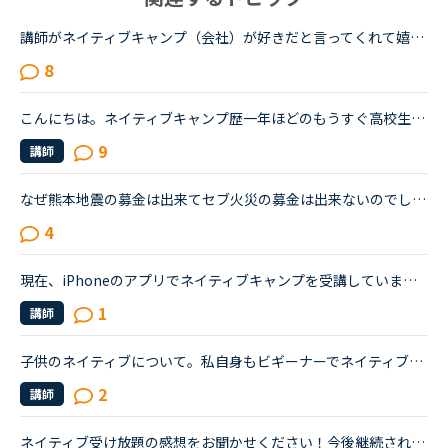
講師がネイティブキャンプ（会社）が好きだと言ってくれて嬉しかったです。ネイティブキャンプに入会してから５ケ月の間お世話になっている大好きな講師が言うにはネイティブキャンプはこれまで働いたESL（第二言...
8
こんにちは。ネイティブキャンプ歴一年ほどのもうすぐ高校生になるものです。私は英語が得意でネイティブキャンプと英語塾に通っています。しかしその塾では大量の宿題が出され、かなり高レベルな教材(今はローマ...
9
講師
なぜ熊本地震の募金は出来てセブ火災の募金は出来ないのでしょうか？以前別の方が立てたトピックで <a href="https://nativecamp.net/user/message-board/detail/842" target="_blank">https://nativecamp.net/user/message-board/detail/842</a> セブの火災について <a href="http://www.sunstar.com.ph/cebu/loca..." target="_blank">http://www.sunstar.com.ph/cebu/loca...</a>
4
現在、iPhoneのアプリでネイティブキャンプを受講しています。今後タブレットを購入予定です。kindlefireHDなら海外ドラマも格安で観れるし、いいな〜と思っていますが……そもそもkindleでネイティブキャンプは受...
1
講師
子供のネイティブについて。私自身もビギーナーでネイティブキャンプを始めて半年程なのですが子供にもネイティブキャンプを始めさせたいと思います。子供は4歳ですが英語は話せずハローとマイネームイズくらいし...
2
講師
ネイティブ受け放題の感想をお聞かせください！今後継続されるかどうかとその理由も知りたいです。ネイティブ受け放題良かった、合わなかったなどまたネイティブ講師ならではの良さ、やその反対などみなさまの感...