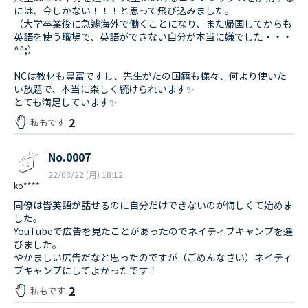
には、今しかない！！！と思って飛び込みました。
（大学卒業後に急遽海外で働くことになり、また帰国してからも
英語を使う職場で、英語ができない自分が本当に嫌でした・・・
^^;）
NCは教材も豊富ですし、先生がたの国籍も様々、何より使いた
い放題で、本当に楽しく続けられいます✨
とても満足しています✨
2
私もです
No.0007
22/08/22 (月) 18:12
ko****
同僚は皆英語が話せるのに自分だけできないのが悔しくて始めま
した。
YouTubeで広告を見たことがあったのでネイティブキャンプを選
びました。
やかましい広告だなと思ったのですが（ごめんなさい）ネイティ
ブキャンプにしてよかったです！
2
私もです