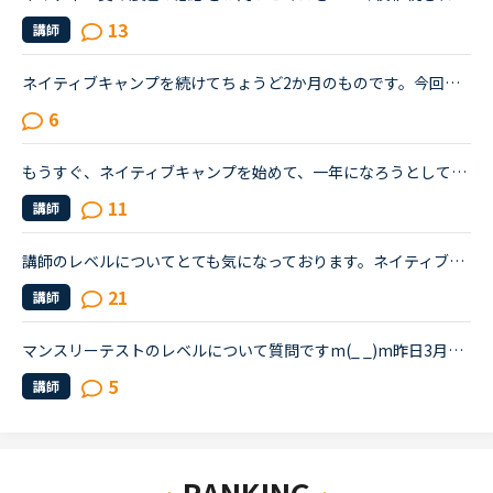
13
講師
ネイティブキャンプを続けてちょうど2か月のものです。今回久しぶりにTOEICを受けて前回は615点でしたので、ネイティブキャンプを初めて少しは伸びているを期待していたのですが、590点と下がっておりました。や...
6
もうすぐ、ネイティブキャンプを始めて、一年になろうとしています。私は小さい子どもが居て、仕事があるので隙間時間で今まで勉強してきました。ネイティブキャンプに入った当初は、英検4級を持っていてその後、...
11
講師
講師のレベルについてとても気になっております。ネイティブキャンプをはじめて3年です。文法と発音の基礎から始めてきたおかげで、段々と言いたいことを表現でき、先生の話していることもほぼ理解できるようにな...
21
講師
マンスリーテストのレベルについて質問ですm(_ _)m昨日3月のテストを受けましたが撃沈しました( ；∀；)六ヶ月前にネイティブキャンプに入会し、英語は高校生以来の勉強になります。いわゆるBe動詞なに？え？後ろ...
5
講師
RANKING