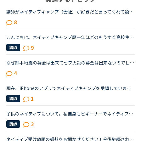
講師がネイティブキャンプ（会社）が好きだと言ってくれて嬉しかったです。ネイティブキャンプに入会してから５ケ月の間お世話になっている大好きな講師が言うにはネイティブキャンプはこれまで働いたESL（第二言...
8
こんにちは。ネイティブキャンプ歴一年ほどのもうすぐ高校生になるものです。私は英語が得意でネイティブキャンプと英語塾に通っています。しかしその塾では大量の宿題が出され、かなり高レベルな教材(今はローマ...
9
講師
なぜ熊本地震の募金は出来てセブ火災の募金は出来ないのでしょうか？以前別の方が立てたトピックで <a href="https://nativecamp.net/user/message-board/detail/842" target="_blank">https://nativecamp.net/user/message-board/detail/842</a> セブの火災について <a href="http://www.sunstar.com.ph/cebu/loca..." target="_blank">http://www.sunstar.com.ph/cebu/loca...</a>
4
現在、iPhoneのアプリでネイティブキャンプを受講しています。今後タブレットを購入予定です。kindlefireHDなら海外ドラマも格安で観れるし、いいな〜と思っていますが……そもそもkindleでネイティブキャンプは受...
1
講師
子供のネイティブについて。私自身もビギーナーでネイティブキャンプを始めて半年程なのですが子供にもネイティブキャンプを始めさせたいと思います。子供は4歳ですが英語は話せずハローとマイネームイズくらいし...
2
講師
ネイティブ受け放題の感想をお聞かせください！今後継続されるかどうかとその理由も知りたいです。ネイティブ受け放題良かった、合わなかったなどまたネイティブ講師ならではの良さ、やその反対などみなさまの感...