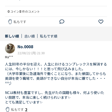
0
8
コイン
件のコメント
私もです
新しい順
古い順
私もです順
No.0008
22/08/22 (月) 21:30
Ma***
人生80年の半分を迎え、人生におけるコンプレックスを解消する
には、今しかない！！！と思って飛び込みました。
（大学卒業後に急遽海外で働くことになり、また帰国してからも
英語を使う職場で、英語ができない自分が本当に嫌でした・・・
^^;）
NCは教材も豊富ですし、先生がたの国籍も様々、何より使いた
い放題で、本当に楽しく続けられいます✨
とても満足しています✨
2
私もです