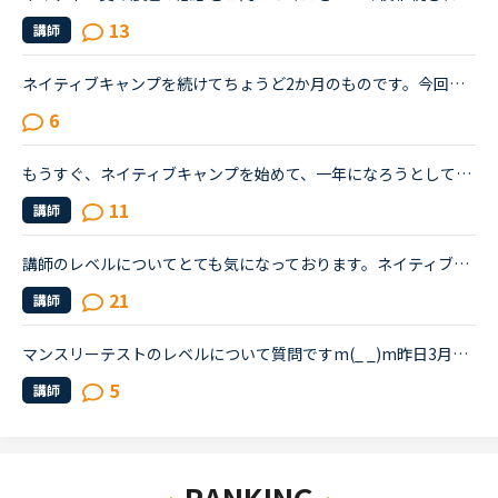
13
講師
ネイティブキャンプを続けてちょうど2か月のものです。今回久しぶりにTOEICを受けて前回は615点でしたので、ネイティブキャンプを初めて少しは伸びているを期待していたのですが、590点と下がっておりました。や...
6
もうすぐ、ネイティブキャンプを始めて、一年になろうとしています。私は小さい子どもが居て、仕事があるので隙間時間で今まで勉強してきました。ネイティブキャンプに入った当初は、英検4級を持っていてその後、...
11
講師
講師のレベルについてとても気になっております。ネイティブキャンプをはじめて3年です。文法と発音の基礎から始めてきたおかげで、段々と言いたいことを表現でき、先生の話していることもほぼ理解できるようにな...
21
講師
マンスリーテストのレベルについて質問ですm(_ _)m昨日3月のテストを受けましたが撃沈しました( ；∀；)六ヶ月前にネイティブキャンプに入会し、英語は高校生以来の勉強になります。いわゆるBe動詞なに？え？後ろ...
5
講師
RANKING