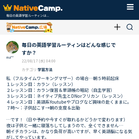
毎日の英語学習ルーティンは...
毎日の英語学習ルーティンはどんな感じで
すか？
ma**
22/08/17 (水) 04:00
カテゴリ
学習方法
私（フルタイムワーキングマザー）の場合…朝５時前起床
１レッスン目：カラン（レッスン）
２レッスン目：カラン復習＆単語帳の暗記（自主学習）
３レッスン目：ネイティブ先生とDNorフリカン（レッスン）
４レッスン目：英語系Youtubeやブログなど興味の赴くままに。
７時～：子供起こす→朝の支度＆出勤
…です！（日や予約や今すぐが取れるかどうかで変わります）
夜は子供と一緒に寝落ちしてしまうので、全くできません…
朝イチカランは、かなり負荷が高いですが、早く英語脳になる気
がしてやっています。