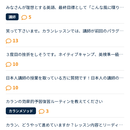
みなさんが理想とする英語、最終目標として「こんな風に喋りたい」と思う英語はどんな(だれの)英語ですか？私は、アメリカアクセントとイギリスRPの中間くらいの英語がよいな、とぼんやり考えていたのですが、最...
5
講師
笑って下さいませ。カランレッスンでは、講師が前回のパラグラフの確認をしてから本日のレッスンが進みますね。その際、講師が言ったところが違った（連続のカランレッスンだった為か、先の講師のメッセージがま...
13
３度目の挫折をしそうです。ネイティブキャンプ、英検準一級の二次試験の対策をしていたころは、フリートークを使って、ネイティブキャンプに大変お世話になりました。でも、その後、どうしても授業を受けるのを...
10
日本人講師の授業を取っている方に質問です！日本人の講師の授業を取るときってどんな内容の授業をしてもらってますか？その時はすべて英語で授業をしてもらってますか？それとも日本語で説明してもらうって感じ...
10
カランの効果的予習復習ルーティンを教えてください
3
カランメソッド
カラン、どうやって進めていますか？レッスン内容とリーディングのパタグラフ？も全然違うの場所ですが問題ないですか？今カランst2ですが、リーディングについて知らずにPCからずっと受けていたので、最近スマホ...