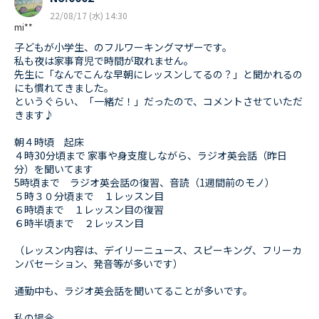
22/08/17 (水) 14:30
mi**
子どもが小学生、のフルワーキングマザーです。
私も夜は家事育児で時間が取れません。
先生に「なんでこんな早朝にレッスンしてるの？」と聞かれるの
にも慣れてきました。
というぐらい、「一緒だ！」だったので、コメントさせていただ
きます♪
朝４時頃 起床
４時30分頃まで 家事や身支度しながら、ラジオ英会話（昨日
分）を聞いてます
5時頃まで ラジオ英会話の復習、音読（1週間前のモノ）
５時３０分頃まで １レッスン目
６時頃まで １レッスン目の復習
６時半頃まで ２レッスン目
（レッスン内容は、デイリーニュース、スピーキング、フリーカ
ンバセーション、発音等が多いです）
通勤中も、ラジオ英会話を聞いてることが多いです。
私の場合、