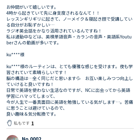
お仲間がいて嬉しいです。
4時から起きていて先に身支度されるなんて！！
レッスンギリギリに起きて、ノーメイク＆寝起き顔で受講してい
る自分がお恥ずかしい…
ラジオ英会話をかなり活用されているんですね！
私は通勤中などは、英検単語音声・カランの音声・英語系Youtu
berさんの動画が多いです。
ku****様
ku****様のルーティンは、とても優雅な感じを受けます。夜も学
習されていて素晴らしいです！
脳の構造は…全く同じだと思います💦 お互い楽しみつつ向上し
ていけると良いですね！
日常で英語を使わない生活なのですが、NCに出会ってから英語
学習にハマってしまって、
今が人生で一番真面目に英語を勉強している気がします…。苦痛
に思うことは避けているので、
良い趣味＆気分転換です。
1
私もです
No.0002