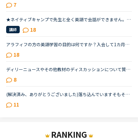
7
★ネイティブキャンプで先生と全く英語で会話ができません。みなさんはどのようにモチベーション維持してますか？また、スピーキングのためのオススメの英語学習をご教示ください。英語学習を始めて4ヶ月経過した2...
18
講師
アラフィフの方の英語学習の目的は何ですか？入会して1カ月が経ちました。以前は別のオンラインで英会話を受講していましたが、カラン受講目的で入会しましたが、カランを進めるにつれて疑問が生じました。私は現...
18
ディリーニュースやその他教材のディスカッションについて質問致します。実は、昨日初めてネイティブキャンプを利用し、ディリーニュースの初級レベルを受けました。いきなりつまづいては、先生はもとより自分自...
8
(解決済み、ありがとうございました)落ち込んでいますそもそも私が英語が出来ないのが悪いのですが先生と性格について話し合った時に、あなたはポジティブ？ネガティブ？と、聞かれたので、ネガティブと答えまし...
11
RANKING