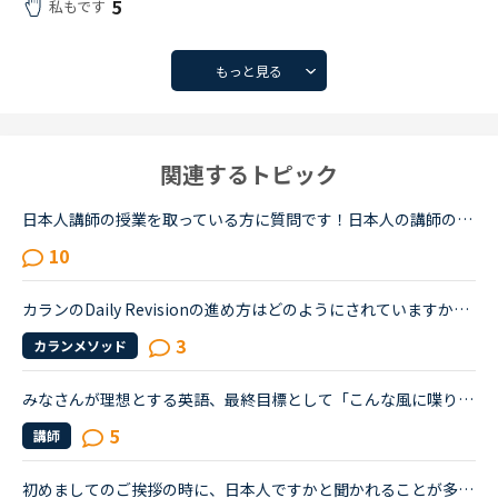
5
私もです
もっと見る
関連するトピック
日本人講師の授業を取っている方に質問です！日本人の講師の授業を取るときってどんな内容の授業をしてもらってますか？その時はすべて英語で授業をしてもらってますか？それとも日本語で説明してもらうって感じ...
10
カランのDaily Revisionの進め方はどのようにされていますか？カランを始めて2週間です。いまStage 2に取り組んでいるのですが、だんだんと難しくなってきて、即答できない質問が増えてきました。復習はしている...
3
カランメソッド
みなさんが理想とする英語、最終目標として「こんな風に喋りたい」と思う英語はどんな(だれの)英語ですか？私は、アメリカアクセントとイギリスRPの中間くらいの英語がよいな、とぼんやり考えていたのですが、最...
5
講師
初めましてのご挨拶の時に、日本人ですかと聞かれることが多いです。生徒さんはほとんど日本人だと思うのですが、みなさんよく聞かれますか？それとも私の顔が他の国よりなのかな…。日本人ですか？はまだいいとし...