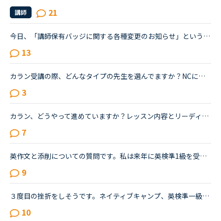
21
講師
今日、「講師保有バッジに関する各種変更のお知らせ」というお知らせが入りましたが、赤字で ※講師はバッジの付いていない教材を取り扱うことができません。とあります。新人のバッジを持ってない講師は一切のレ...
13
カラン受講の際、どんなタイプの先生を選んでますか？NCに入会して１か月が経ちました。カランをやってますが、どんなタイプの先生が自分に合ってるかまだつかみ切れず、色んな先生に予約を入れてます。リードあ...
3
カラン、どうやって進めていますか？レッスン内容とリーディングのパタグラフ？も全然違うの場所ですが問題ないですか？今カランst2ですが、リーディングについて知らずにPCからずっと受けていたので、最近スマホ...
7
英作文と添削についての質問です。私は来年に英検準1級を受験する予定で、最近市販のテキストでライティング練習を始めました。スコアを取るためにはシンプルでも明確正確である事が大事だと思うものの、自分の英...
9
３度目の挫折をしそうです。ネイティブキャンプ、英検準一級の二次試験の対策をしていたころは、フリートークを使って、ネイティブキャンプに大変お世話になりました。でも、その後、どうしても授業を受けるのを...
10