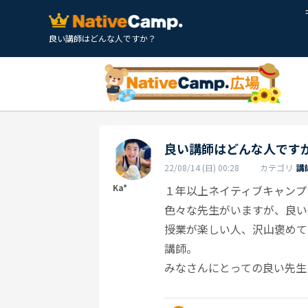
良い講師はどんな人ですか？
良い講師はどんな人です
22/08/14 (日) 00:28
カテゴリ
講
Ka*
１年以上ネイティブキャンプ
色々な先生がいますが、良い
授業が楽しい人、沢山褒めて
講師。
みなさんにとっての良い先生