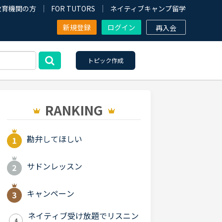
教育機関の方
FOR TUTORS
ネイティブキャンプ留学
新規登録
ログイン
再入会
トピック作成
RANKING
勘弁してほしい
サドンレッスン
キャンペーン
ネイティブ受け放題でリスニン
4