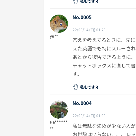
3
私もです
No.0005
22/08/14 (日) 01:23
yu**
答えを考えてるときに、先に
えた英語でも特にスルーされ
あとから復習できるように、
チャットボックスに直して書
す。
3
私もです
No.0004
22/08/14 (日) 01:00
Ha*******
私は無駄な褒めが少ない人が
**
お世辞はいらない、、、レッ