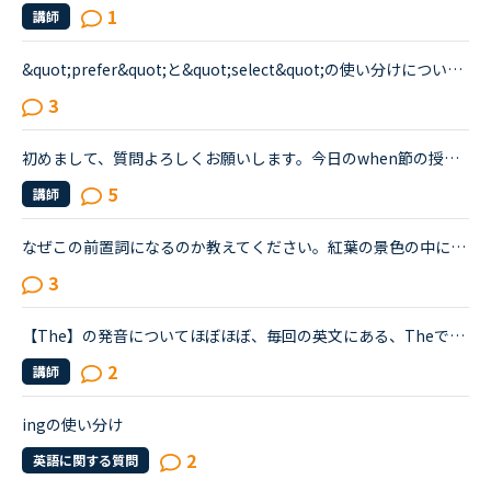
1
講師
&quot;prefer&quot;と&quot;select&quot;の使い分けについて。5分間単語クイズで&quot;prefer&quot;は「他のものと比較して、何かをより好きだと感じたり、選んだりすること」というヒントが最初にあり、その後の...
3
初めまして、質問よろしくお願いします。今日のwhen節の授業の答えの中で①I was surprised when she was attending my birthday party②I was surprised when she attended my birthday party.どうやら①が正解み...
5
講師
なぜこの前置詞になるのか教えてください。紅葉の景色の中に柴犬が写っている写真の投稿に関して「柴犬は紅葉が似合うね」とコメントしたいのですが。英訳サイトだとShibainu looks good with autumn leaves.と出...
3
【The】の発音についてほぼほぼ、毎回の英文にある、Theですが、先生の指摘で意味不明のことがあり、トピックを作らせていただきました。講師が【The】の発音は、・The（ディ）・The（ダ、または、ザ）の2種類が...
2
講師
ingの使い分け
2
英語に関する質問