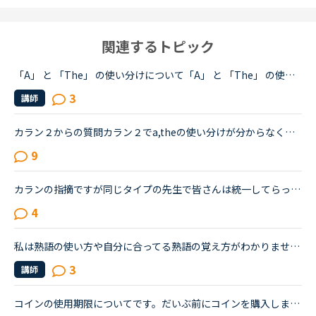
関連するトピック
「A」 と 「The」 の使い分けについて「A」 と 「The」 の使い分け方がいまいち良くわかりません・・・講師に言った時に、AとTheが間違えないようになりたいです。これってどう言う基準で分けているのですか？(ko**)
3
講師
カラン２からの質問カラン２でa,theの使い分けが分からなくなったのですっきりしたく、質問させてください。ちなみに。。。細かいことが気になる性格はカランは向いてないとか言われるとかなり落ち込むのでよろし...
9
カランの指摘ですが同じタイプの先生で皆さんは統一してらっしゃるのでしょうか？３人くらいの先生でまわしてますが先生によって使い分けるのがしんどくなってきました。単数形複数形や冠詞などはもちろん指摘し...
4
私は熟語の使い方や自分に合ってる熟語の覚え方がわかりません。長い期間で覚えようとしてもなかなか意味と前置詞,名詞などがつながらずに使ったり熟語の問題を解いたりということができなくなってしまいます。熟...
3
講師
コインの使用期限についてです。だいぶ前にコインを購入しました。まだそのコインを全然使えていないと思うのですが講師や自分自身からの予約キャンセルやキャンペーンでコインを購入した後に頂きました。なるべ...