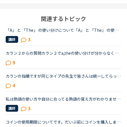
関連するトピック
「A」 と 「The」 の使い分けについて「A」 と 「The」 の使い分け方がいまいち良くわかりません・・・講師に言った時に、AとTheが間違えないようになりたいです。これってどう言う基準で分けているのですか？(ko**)
3
講師
カラン２からの質問カラン２でa,theの使い分けが分からなくなったのですっきりしたく、質問させてください。ちなみに。。。細かいことが気になる性格はカランは向いてないとか言われるとかなり落ち込むのでよろし...
9
カランの指摘ですが同じタイプの先生で皆さんは統一してらっしゃるのでしょうか？３人くらいの先生でまわしてますが先生によって使い分けるのがしんどくなってきました。単数形複数形や冠詞などはもちろん指摘し...
4
私は熟語の使い方や自分に合ってる熟語の覚え方がわかりません。長い期間で覚えようとしてもなかなか意味と前置詞,名詞などがつながらずに使ったり熟語の問題を解いたりということができなくなってしまいます。熟...
3
講師
コインの使用期限についてです。だいぶ前にコインを購入しました。まだそのコインを全然使えていないと思うのですが講師や自分自身からの予約キャンセルやキャンペーンでコインを購入した後に頂きました。なるべ...