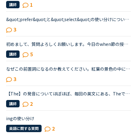
1
講師
&quot;prefer&quot;と&quot;select&quot;の使い分けについて。5分間単語クイズで&quot;prefer&quot;は「他のものと比較して、何かをより好きだと感じたり、選んだりすること」というヒントが最初にあり、その後の...
3
初めまして、質問よろしくお願いします。今日のwhen節の授業の答えの中で①I was surprised when she was attending my birthday party②I was surprised when she attended my birthday party.どうやら①が正解み...
5
講師
なぜこの前置詞になるのか教えてください。紅葉の景色の中に柴犬が写っている写真の投稿に関して「柴犬は紅葉が似合うね」とコメントしたいのですが。英訳サイトだとShibainu looks good with autumn leaves.と出...
3
【The】の発音についてほぼほぼ、毎回の英文にある、Theですが、先生の指摘で意味不明のことがあり、トピックを作らせていただきました。講師が【The】の発音は、・The（ディ）・The（ダ、または、ザ）の2種類が...
2
講師
ingの使い分け
2
英語に関する質問