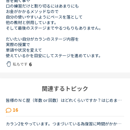
音を聞く事や
口の練習だけと割り切るにはあまりにも
お金がかかるメソッドなので
自分の使いやすいようにペースを落として
他の教材と併用しています。
そして最後のステージまでやるつもりもありません。
だいたい自分がカランのステージ内容を
実際の授業で
単語や状況を変えて
使えているかを目安にしてステージを進めています。
6
私もです
関連するトピック
皆様のＮＣ歴（年数 or 回数）はどれくらいですか？はじめましてこんにちは。私はＮＣ歴まだ数ヶ月の新人ですが、皆様はどれくらい頑張っていらっしゃいますか？こちらで皆さんのトピックを拝見すると、カランsta...
16
カラン2をやっています。つまづいている為復習に時間がかかります。そうなるとカランレッスン以外が全くできなくなっていて、1日２～3レッスンやっていた日常英会話が、今では１～2日に1回のカランレッスンのみに...