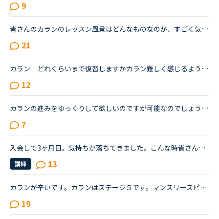
9
皆さんのカランのレッスン風景はどんなものなのか、すごく気になってます。私は間もなくカランstage6に入るものです。毎日1〜2レッスンのカランを受けています。超高速の先生に当たった時や、復習してたのに全然...
21
カラン どれくらいまで復習しますかカラン難しく感じるようになりました皆さん、復習はどれくらいやっていますか終わったレッスンはスラスラと言えるくらいやっていますか？私はささっとしか復習していなかった...
12
カランの進みをゆっくりして欲しいのですが可能なのでしょうか？あと、カランの復習の仕方がよく分かりません。今、カランを受けています。途中、中断もありましたが最近再開しました。ステージ２から始めて、今...
7
入会して3ヶ月目。気持ちが落ちてきました。こんな時皆さんならどうしますか？こんにちは。英語は大学受験で勉強したのが最後の現在26歳です。英語喋れたら格好良いよな〜という憧れを実現させてやろうじゃないか...
13
講師
カランが辛いです。カランはステージ５です。マンスリースピーキングテストは毎回５か６です。オンライン英会話は1年前に他社で入会し、カランに惹かれてNCへ転校（？）しました。最初は死ぬほど緊張していたレッ...
19