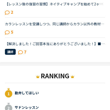
【レッスン後の復習の習慣】ネイティブキャンプを始めて2ヶ月程です。皆さんは、レッスン後の復習を、いつ、どれくらいの時間をかけてやっていらっしゃいますか？新たに知ったフレーズを見返したり、言えなかった...
2
カランレッスンを受講しつつ、同じ講師からカラン以外の教材でもレッスンを受講しているかたにお尋ねします。私は現状stage8で、これまでカラン以外のレッスンはほとんどサドンで様々な講師から受講していました...
5
【解決しました！ご回答本当にありがとうございました！】■効果的なカランレッスンの進め方について2020年1月からネイティブキャンプを始め、現在カランレッスンはステージ4の全復習直前段階です。毎回どうしても...
7
講師
RANKING
勘弁してほしい
サドンレッスン