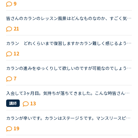
9
皆さんのカランのレッスン風景はどんなものなのか、すごく気になってます。私は間もなくカランstage6に入るものです。毎日1〜2レッスンのカランを受けています。超高速の先生に当たった時や、復習してたのに全然...
21
カラン どれくらいまで復習しますかカラン難しく感じるようになりました皆さん、復習はどれくらいやっていますか終わったレッスンはスラスラと言えるくらいやっていますか？私はささっとしか復習していなかった...
12
カランの進みをゆっくりして欲しいのですが可能なのでしょうか？あと、カランの復習の仕方がよく分かりません。今、カランを受けています。途中、中断もありましたが最近再開しました。ステージ２から始めて、今...
7
入会して3ヶ月目。気持ちが落ちてきました。こんな時皆さんならどうしますか？こんにちは。英語は大学受験で勉強したのが最後の現在26歳です。英語喋れたら格好良いよな〜という憧れを実現させてやろうじゃないか...
13
講師
カランが辛いです。カランはステージ５です。マンスリースピーキングテストは毎回５か６です。オンライン英会話は1年前に他社で入会し、カランに惹かれてNCへ転校（？）しました。最初は死ぬほど緊張していたレッ...
19