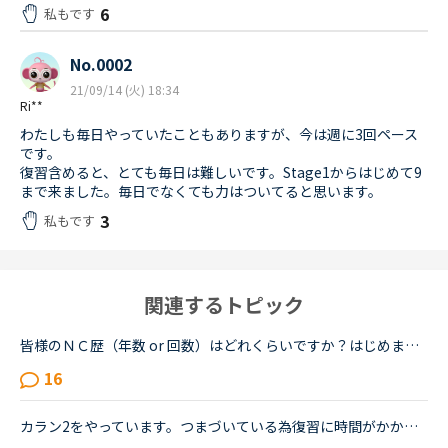
6
私もです
No.0002
21/09/14 (火) 18:34
Ri**
わたしも毎日やっていたこともありますが、今は週に3回ペース
です。
復習含めると、とても毎日は難しいです。Stage1からはじめて9
まで来ました。毎日でなくても力はついてると思います。
3
私もです
関連するトピック
皆様のＮＣ歴（年数 or 回数）はどれくらいですか？はじめましてこんにちは。私はＮＣ歴まだ数ヶ月の新人ですが、皆様はどれくらい頑張っていらっしゃいますか？こちらで皆さんのトピックを拝見すると、カランsta...
16
カラン2をやっています。つまづいている為復習に時間がかかります。そうなるとカランレッスン以外が全くできなくなっていて、1日２～3レッスンやっていた日常英会話が、今では１～2日に1回のカランレッスンのみに...