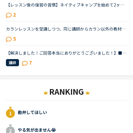
【レッスン後の復習の習慣】ネイティブキャンプを始めて2ヶ月程です。皆さんは、レッスン後の復習を、いつ、どれくらいの時間をかけてやっていらっしゃいますか？新たに知ったフレーズを見返したり、言えなかった...
2
カランレッスンを受講しつつ、同じ講師からカラン以外の教材でもレッスンを受講しているかたにお尋ねします。私は現状stage8で、これまでカラン以外のレッスンはほとんどサドンで様々な講師から受講していました...
5
【解決しました！ご回答本当にありがとうございました！】■効果的なカランレッスンの進め方について2020年1月からネイティブキャンプを始め、現在カランレッスンはステージ4の全復習直前段階です。毎回どうしても...
7
講師
RANKING
勘弁してほしい
やる気が出ません😭