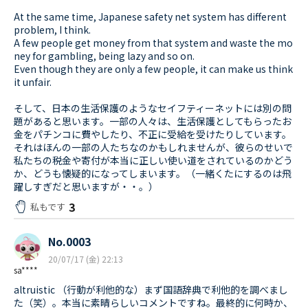
At the same time, Japanese safety net system has different
problem, I think.
A few people get money from that system and waste the mo
ney for gambling, being lazy and so on.
Even though they are only a few people, it can make us think
it unfair.
そして、日本の生活保護のようなセイフティーネットには別の問
題があると思います。一部の人々は、生活保護としてもらったお
金をパチンコに費やしたり、不正に受給を受けたりしています。
それはほんの一部の人たちなのかもしれませんが、彼らのせいで
私たちの税金や寄付が本当に正しい使い道をされているのかどう
か、どうも懐疑的になってしまいます。（一緒くたにするのは飛
躍しすぎだと思いますが・・。）
3
私もです
No.0003
20/07/17 (金) 22:13
sa****
altruistic （行動が利他的な）まず国語辞典で利他的を調べまし
た（笑）。本当に素晴らしいコメントですね。最終的に何時か、