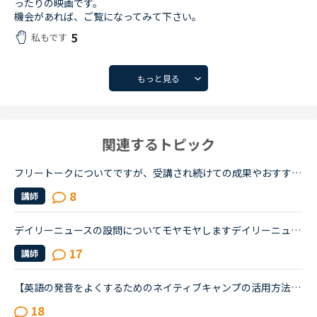
ったりの映画です。
機会があれば、ご覧になってみて下さい。
5
私もです
もっと見る
関連するトピック
フリートークについてですが、受講され続けての成果やおすすめの受講方法、気をつけていることあれば教えていただけないでしょうか。これからはアウトプットも鍛えたいので、フリートークを受講する機会を増やし...
8
講師
デイリーニュースの設問についてモヤモヤしますデイリーニュースが好きでよくとっています。世界のニュースのトピックで、内容が常に更新されてとてもいいと思うのですが、最後の３つの設問にいつもモヤモヤしま...
17
講師
【英語の発音をよくするためのネイティブキャンプの活用方法について】私は発音をよくしたいと考えています。そのためにネイティブキャンプをいかに活用してそれができるのか悩んおり、皆様のご意見・体験談を教...
18