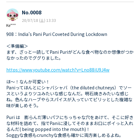
No.0008
20/07/18 (土) 13:33
Ke***
908：India’s Pani Puri Coveted During Lockdown
＜準備編＞
まず、ざっと一読してPani Puriがどんな食べ物なのか想像がつか
なかったのでググりました。
https://www.youtube.com/watch?v=Lno88iU9J4w
ほ～！なんか可愛い！
Paniってほんとにシャバシャバ（the diluted chutneys）でソー
スというよりツユみたいな感じなんだ。明石焼きみたいな感じ
ね。色んなハーブやらスパイスが入っていてピリッとした複雑な
味が楽しめそう。
Puri は 膨らんだ薄いパフにちっちゃな穴をあけて、そこに好き
な材料を詰めて、指でPaniに浸してそのままお口にポイっと入れ
るんだ( being popped into the mouth)！
Soggyな食感もcrunchyな食感も確かに両方楽しめるよね。