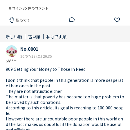
0
35
コイン
件のコメント
私もです
新しい順
古い順
私もです順
No.0001
20/07/17 (金) 20:35
Sh****
909:Getting Your Money to Those In Need
I don’t think that people in this generation is more desperat
e than ones in the past.
They are not altruistic either.
The matter is that poverty has become too huge problem to
be solved by such donations.
According to this article, its goal is reaching to 100,000 peop
le.
However there are uncountable poor people in this world an
d the fact makes us doubtful if the donation would be useful
and efficient.