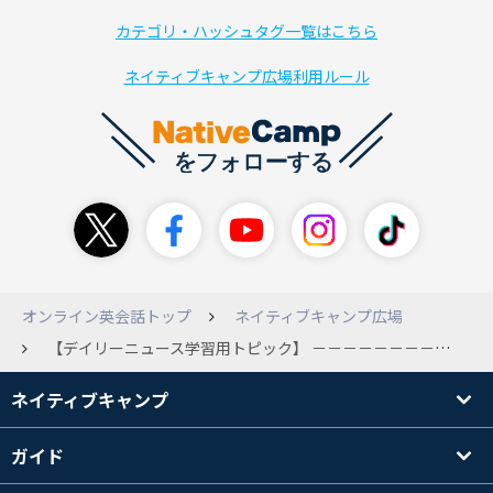
カテゴリ・ハッシュタグ一覧はこちら
ネイティブキャンプ広場利用ルール
オンライン英会話トップ
ネイティブキャンプ広場
【デイリーニュース学習用トピック】 －－－－－－－－－－－－－－－－－－－－－ デイリーニュースの学習の効果を上げるために、記事について意見を交換したり、記事の中の単語や文法についての発見や質問を投稿したりするような場があったら良いなと考え、立ち上げてみました。 日本語での感想や質問でも良いので、気軽に投稿してもらえる場になれば良いなと考えます。 ただし、あくまで英語学習の場なので、個人の感想や思想を否定するのは無益なので止めておきましょうね。 －－－－－－－－－－－－－－－－－－－－－ 掲示板での意見交換でもしばしば出るように、デイリーニュースは学習の効果が高い、良トピックだと思います。 グローバルな問題に触れ、国籍や文化の違う講師の考え方を知ることは、文法や語彙力以上に英語力・会話力を高める重要な要素だと考えます。つまり、知的な講師との有益なディスカッションができればできるほど、このトピックが活きてくるのではないでしょうか。 一方で、記事によっては、日本語でも難解な記事もありますし、これどうやって話を広げたら良いの？という物もあります。 そこで、記事について皆様の意見や気づきを参考にした上で授業に臨むことで、26分間の授業がもっと有益になるのではないかと考えました。 一言でも良いので、「この単語は便利だよ」みたいなアドバイスもいただければ嬉しいです。 もちろん、日本語でのコメントもウェルカムです。 あまりリアクション少ないようだと、自然消滅させます（笑）ので、よろしくお願いします。
ネイティブキャンプ
ガイド