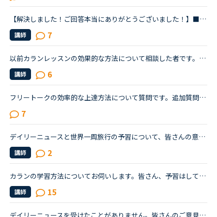
【解決しました！ご回答本当にありがとうございました！】■効果的なカランレッスンの進め方について2020年1月からネイティブキャンプを始め、現在カランレッスンはステージ4の全復習直前段階です。毎回どうしても...
7
講師
以前カランレッスンの効果的な方法について相談した者です。ステージ7まで続けて効果を感じた、という方の話を聞いてもう少し続けてみようかという気持ちです。しかし、実際にはいつも眠くなってしまい、こんなん...
6
講師
フリートークの効率的な上達方法について質問です。追加質問の為、コメントに投稿致しました。私はこれまで、Callan、SIDE by SIDE、文法等インプット中心の教材で約1年ほど受講してきましたが、今後はフリートー...
7
デイリーニュースと世界一周旅行の予習について、皆さんの意見をお聞きしたく、トピックを作成させていただきます。基本的な文法については、ある程度中高時代の知識が残っており、今までは復習を兼ねつつSIDE by...
2
講師
カランの学習方法についてお伺いします。皆さん、予習はしていらっしゃいますか？私は、テキストをザーッと見て、初見の単語や文法用語だけ、発音と意味を調べるようにしています。ですが、ステージが進むにつれ...
15
講師
デイリーニュースを受けたことがありません。皆さんのご意見を拝見させて頂くととても楽しまれているようですね。ところで質問ですが、どの様な方がデイリーニュースを受けておられるのでしょうか？仕事で英語を...