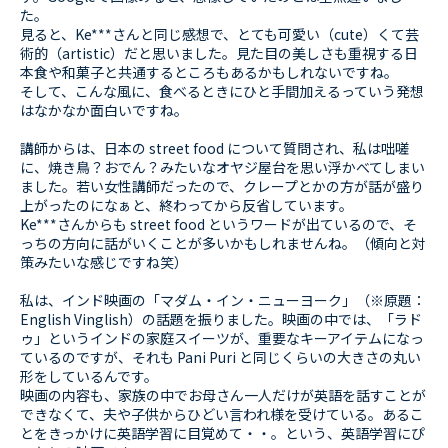
た。
見ると、Ke***さんと同じ感想で、とても可愛い（cute）くて芸
術的（artistic）だと思いました。見た目の美しさも重視する日
本食や和菓子と共通するところもあるかもしれないですね。
そして、こんな風に、食べるときにひと手間加えるっていう発想
はなかなか面白いですね。
講師からは、日本の street food について質問され、私は咄嗟
に、焼き鳥？おでん？みたいなオヤジ屋台を思い浮かべてしまい
ました。若い女性講師だったので、クレープとかの方が話が盛り
上がったのになぁと、終わってから反省しています。
Ke***さんからも street food というワードが出ているので、そ
っちの方向に話がいくことが多いかもしれませんね。（傾向と対
策みたいな感じですね笑）
私は、インド映画の「マダム・イン・ニューヨーク」（※原題：
English Vinglish）の話題を振りました。映画の中では、「ラド
ゥ」というインドの家庭スイーツが、重要なキーアイテムになっ
ているのですが、それも Pani Puri と同じくらいの大きさの丸い
形をしているんです。
映画の内容も、家族の中でお母さん一人だけが英語を話すことが
できなくて、夫や子供からひどい言われ様を受けている。あるこ
とをきっかけに英語学習に目覚めて・・。という、英語学習にぴ