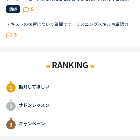
5
講師
テキストの復習について質問です。リスニングスキルや単語力をつけるために音読がよいと言われ、実際に音読を三冊ぐらい実施しました（一つの長文を20回づつ）が、自分の中で上達がないように思っています。また...
3
RANKING
勘弁してほしい
サドンレッスン
キャンペーン