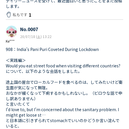
デイリーニュースを受けて、最近面白いと思ったことをまた投稿
します。
1
私もです
No.0007
20/07/18 (土) 13:22
Ke***
908：India’s Pani Puri Coveted During Lockdown
＜実践編＞
Would you eat street food when visiting different countries?
について、以下のような会話をしました。
途上国の屋台でローカルフードを食べるのは、してみたいけど衛
生面が気になって無理。
おなかが緩くなって下痢するかもしれないし。（ビロウな話で申
し訳ありません）
と言いたくて
I’d love to, but I’m concerned about the sanitary problem. I
might get loose st…
と日本語に引きずられてstomachでいいのかどうか言い淀んで
いると、