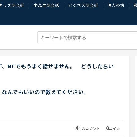
キッズ英会話
中高生英会話
ビジネス英会話
法人の方
ず、NCでもうまく話せません。 どうしたらい
、なんでもいいので教えてください。
4
0
件のコメント
コイン