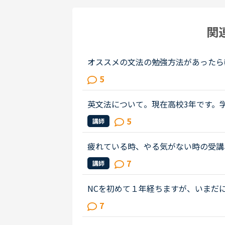
関
オススメの文法の勉強方法があったら
ど経つものです。（２４歳 女）目的
5
スターしたと思い始めました。レベ...
英文法について。現在高校3年です。
の授業があるのですが、10段階評価で
5
講師
いんです。文法の教材としてはスク...
疲れている時、やる気がない時の受講
い こんにちは。上記についてです。
7
講師
しまいます。昼夜逆転になるので、...
NCを初めて１年経ちますが、いまだに開
らせて、「今日の予定は？」など急に
7
に質問すらできません。NCはカランか.