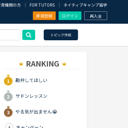
教育機関の方
FOR TUTORS
ネイティブキャンプ留学
新規登録
ログイン
再入会
トピック作成
RANKING
勘弁してほしい
サドンレッスン
やる気が出ません😭
キャンペーン
4