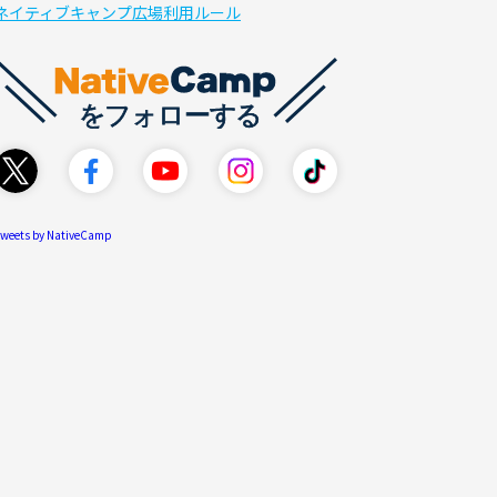
ネイティブキャンプ広場利用ルール
weets by NativeCamp