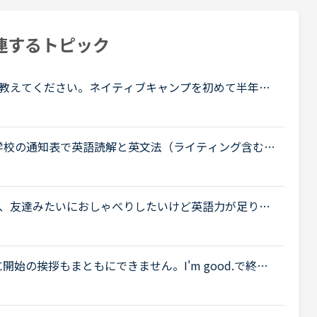
連するトピック
教えてください。ネイティブキャンプを初めて半年ほ
は海外の友達と話せるようになりたい。日常会話をマ
学校の通知表で英語読解と英文法（ライティング含む）
いつも読解が10、文法が7のようにどうしてものびな
、友達みたいにおしゃべりしたいけど英語力が足りな
元々元気がない方で食後や夕方することがないと寝て
始の挨拶もまともにできません。I'm good.で終わ
振られた質問にうまく答えられず、レッスン中に講師
..