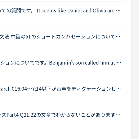
質問です。 It seems like Daniel and Olivia are di
ening.Olivia What's the matter? You are thinking abou
文法 中級の51のショートカンバセーションについて質
ouse in the evening.Daniel “Ben asked me how yo
てです。Benjamin's son called him at hi
 a meeting. Benjamin &quot;What did my son say?&qu
4:30 March 016:04～7:14以下が音声をディクテーションした
ったので、このトピック自体をスルーしてください。A
対策コースPart4 Q21.22の文章でわからないことがあります。
should try to tell banks and credit card com