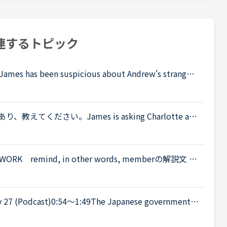
連するトピック
been suspicious about Andrew's strange b
't know why you are still going to that farm. You wer
ください。James is asking Charlotte ab
 When was Gabriella's birthday?Charlotte It was last
RK remind, in other words, memberの解説文 下
 the words &quot;remember&quot; and &quot;r
om...
 up the tourist industry and smaller businesses hit