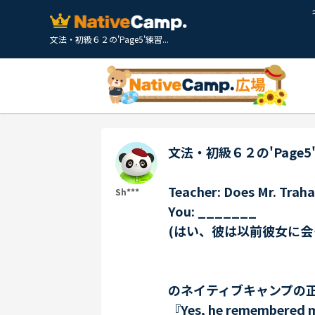
文法・初級６２の'Page5'練習...
文法・初級６２の'Page
Teacher: Does Mr. Trah
Sh***
You: _______
(はい、彼は以前彼女に会
のネイティブキャンプ
『Yes, he remembere