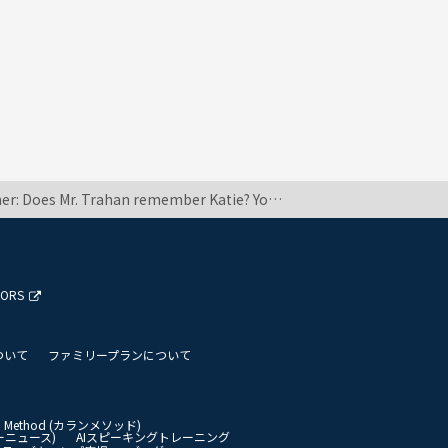
fore.』じゃないでしょうか？ 質問も'Does'ではじまっているし。 先生に説明しても先生は日本語がわからないので平行線に終わってしまいました。 他の参考書などでも 『I remenber seeing the Alps for the first time.』などの例文が載っています。 ()の中の日本語説明でも現在形だと思うのですが。
TORS
ついて
ファミリープランについて
an Method (カランメソッド)
イリーニュース)
AIスピーキングトレーニング