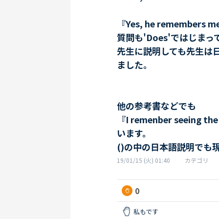
『Yes, he remembers
質問も'Does'ではじま
先生に説明しても先生は
ました。
他の参考書などでも
『I remenber seeing t
います。
()の中の日本語説明でも
19/01/15 (火) 01:40
カテゴリ
0
私もです