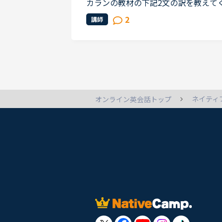
カランの教材の下記2文の訳を教えてください。Do 
f theclassroom after the lesson?No, 
2
講師
ssroom after the lesson; ...
ネイティ
オンライン英会話トップ