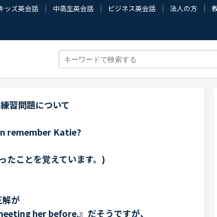
キッズ英会話
中高生英会話
ビジネス英会話
法人の方
5'練習問題について
an remember Katie?
ったことを覚えています。)
の正解が
d meeting her before.』だそうですが、