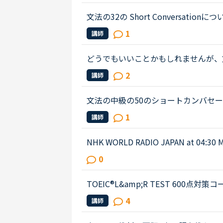
文法の32の Short Conversationについての
stracted by the street noises this ev
1
講師
t something, aren't...
どうでもいいことかもしれませんが、
問です。Daniel came back from Ben's h
2
講師
u were doing. How was your day...
文法の中級の50のショートカンバセーションについ
s law firm while he was busy having
1
講師
ot; Secretary &quot;He sai...
NHK WORLD RADIO JAPAN at 0
ものでしたが、音源が削除されてしま
0
n international research team of ...
TOEIC®️L&amp;R TEST 600点
文章は以下の通りです。When you move, you 
4
講師
panies your new address at leas...