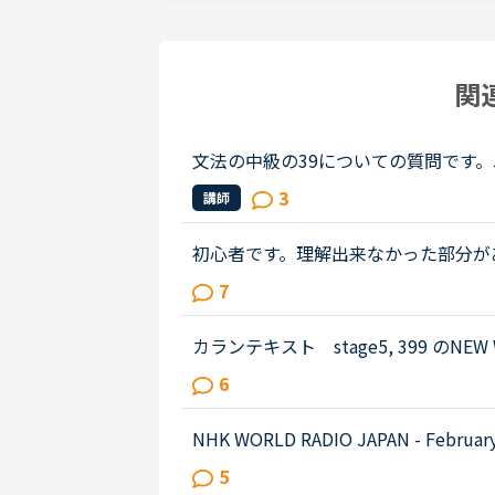
関
文法の中級の39についての質問です。James has 
ehavior lately.James「 Frankly, I don
3
講師
e only going there for ...
初心者です。理解出来なかった部分があり、教えて
out Gabriella's birthday party. James
7
weekend.James How was t...
カランテキスト stage5, 399 のNEW WO
記のお尋ねです。The difference between
6
emind&quot; is that we remember s
NHK WORLD RADIO JAPAN - February 27 (Podcast)0:54～1:49The Japanese government is
studying additional measures to prop
5
hard by the spread of a ne...