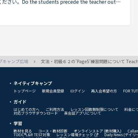
the students precede the teacher out o
the students don't precede the teacher out ofthe cla
ブキャンプ広場
文法・初級６２の'Page5'練習問題について Teacher: Does Mr. Trahan remember Katie? You: _______ (はい、彼は以前彼女に会ったことを覚えています。) のネイティブキャンプの正解が 『Yes, he remembered meeting her before.』だそうですが、 『Yes, he remembers meeting her be
ネイティブキャンプ
トップページ
新規会員登録
ログイン
再入会希望の方
FOR TU
ガイド
はじめての方へ
ご利用方法
レッスン回数無制限について
料金に
対応ブラウザダウンロード
英会話アプリについて
学習
教材を見る
コース・教材診断
オンラインストア (教材購入)
Call
TOEIC®L&R TEST対策
レッスン環境チェック
Daily News (デ