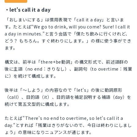
・let's call it a day
「おしまいにする」は慣用表現で「call it a day」と言いま
す。たとえば“We go to drink, will you come? Sure! I call it
a day in minutes.”と言う会話で「僕たち飲みに行くけれど、
どう？ もちろん。すぐ終わりにします。」の様に使う事ができ
ます。
構文は、前半は「there+be動詞」の構文形式で、前述語群の
後に主語（no end：きりなし）、副詞句（to overtime：残業
に）を続けて構成します。
後半は「～しよう」の内容なので「let's」の後に動詞原形
（call）、目的語（it）、目的語を補足説明する補語（day）を
続けて第五文型的に構成します。
たとえば"There's no end to overtime, so let's call it a
day."とすれば「残業はきりがないので、今日は終わりにしまし
ょう」の意味になりニュアンスが通じます。