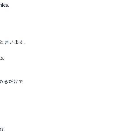
nks.
lanks.と言います。
ks.
白を埋めるだけで
ks.