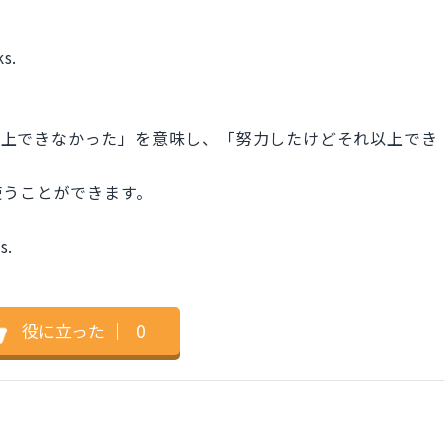
ks.
o〜」は「それ以上できなかった」を意味し、「努力したけどそれ以上でき
。
使うことができます。
s.
役に立った
｜
0