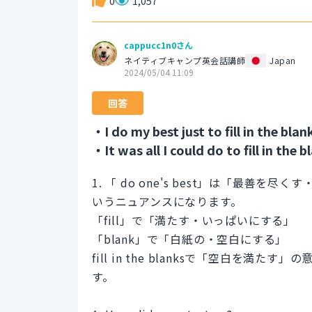
0
1,057
cappucc1n0さん
ネイティブキャンプ英会話講師
Japan
2024/05/04 11:09
回答
・I do my best just to fill in the blan
・It was all I could do to fill in the b
1. 「 do one's best」は「最
いうニュアンスになります。
「fill」で「満たす・いっぱいにする」
「blank」で「白紙の・空白にする」
fill in the blanksで「空白を
す。