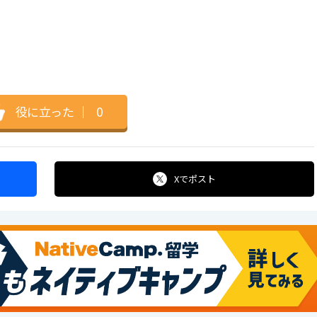
。
役に立った
｜
0
Xで
ポスト