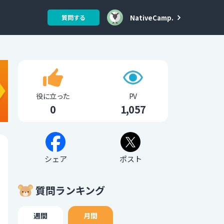
NativeCamp.
質問する
役に立った
PV
0
1,057
シェア
ポスト
質問ランキング
週間
月間