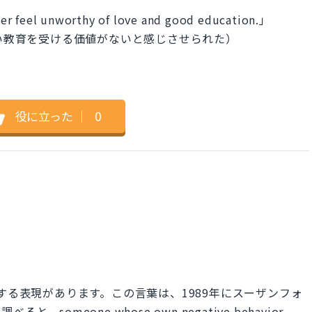
er feel unworthy of love and good education.」
いい教育を受ける価値がないと感じさせられた）
役に立った
｜
0
を意味する表現があります。この言葉は、1989年にスーザンフォ
omeone whose own negative behavior