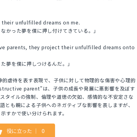
g their unfulfilled dreams on me.
きなかった夢を僕に押し付けてきている。」
ve parents, they project their unfulfilled dreams onto
った夢を僕に押しつけるんだ。」
または精神的虐待を表す表現で、子供に対して物理的な傷害や心理的
ructive parent"は、子供の成長や発展に悪影響を及ぼす
フスタイルの強制、倫理や道徳の欠如、感情的な不安定さな
両語とも親による子供へのネガティブな影響を表しますが、
を示すかで使い分けられます。
役に立った
｜
0