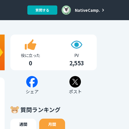
NativeCamp.
質問する
役に立った
PV
0
2,553
シェア
ポスト
質問ランキング
週間
月間