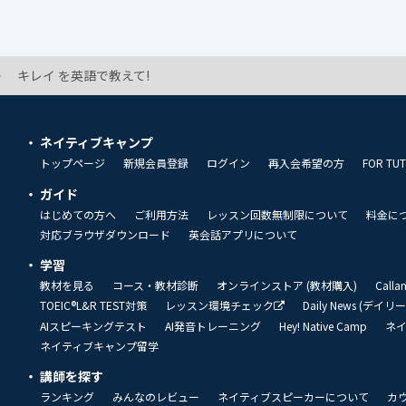
キレイ を英語で教えて!
ネイティブキャンプ
トップページ
新規会員登録
ログイン
再入会希望の方
FOR TU
ガイド
はじめての方へ
ご利用方法
レッスン回数無制限について
料金に
対応ブラウザダウンロード
英会話アプリについて
学習
教材を見る
コース・教材診断
オンラインストア (教材購入)
Call
TOEIC®L&R TEST対策
レッスン環境チェック
Daily News (デイ
AIスピーキングテスト
AI発音トレーニング
Hey! Native Camp
ネ
ネイティブキャンプ留学
講師を探す
ランキング
みんなのレビュー
ネイティブスピーカーについて
カ