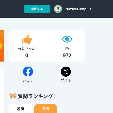
NativeCamp.
質問する
役に立った
PV
0
972
シェア
ポスト
質問ランキング
週間
月間