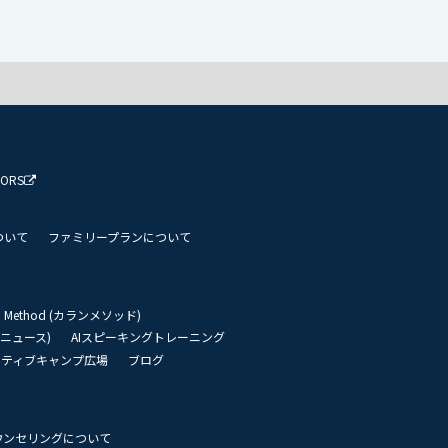
TORS
ついて
ファミリープランについて
an Method (カランメソッド)
リーニュース)
AIスピーキングトレーニング
イティブキャンプ広場
ブログ
ウンセリングについて