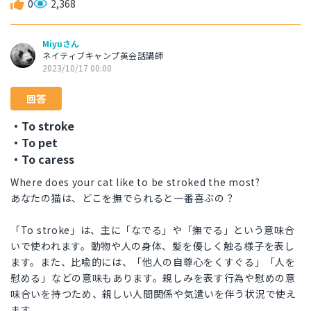
0
2,368
Miyuさん
ネイティブキャンプ英会話講師
2023/10/17 00:00
回答
・To stroke
・To pet
・To caress
Where does your cat like to be stroked the most?
あなたの猫は、どこを撫でられると一番喜ぶの？
「To stroke」は、主に「なでる」や「撫でる」という意味合
いで使われます。動物や人の身体、髪を優しく触る様子を表し
ます。また、比喩的には、「他人の自尊心をくすぐる」「人を
慰める」などの意味もあります。親しみを表す行為や慰めの意
味合いを持つため、親しい人間関係や気遣いを伴う状況で使え
ます。