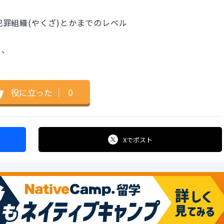
 = 犯罪組織(やくざ)とかまでのレベル
ら、
役に立った
｜
0
Xで
ポスト