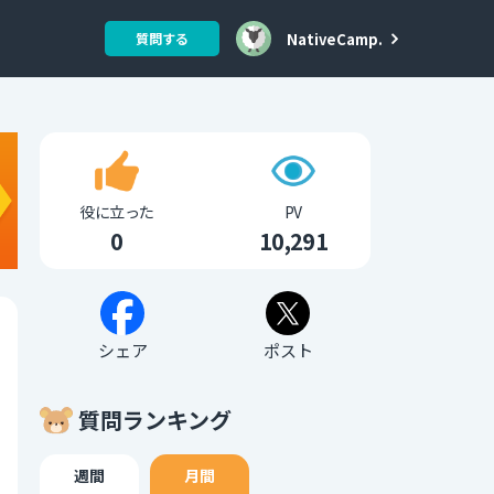
NativeCamp.
質問する
役に立った
PV
0
10,291
シェア
ポスト
質問ランキング
週間
月間