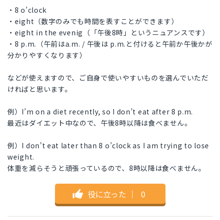
・8 o’clock
・eight（数字のみでも時間を表すことができます）
・eight in the evenig（「午後8時」というニュアンスです）
・8 p.m.（午前はa.m. / 午後は p.m.と付けると午前か午後かが
分かりやすくなります）
などが使えますので、ご自身で使いやすいものを選んでいただ
ければと思います。
例）I’m on a diet recently, so I don’t eat after 8 p.m.
最近はダイエット中なので、午後8時以降は食べません。
例）I don’t eat later than 8 o’clock as I am trying to lose
weight.
体重を減らそうと頑張っているので、8時以降は食べません。
役に立った
｜
0