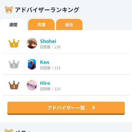
アドバイザーランキング
週間
月間
総合
Shohei
回答数：138
Ken
回答数：119
Hiro
回答数：110
アドバイザー一覧