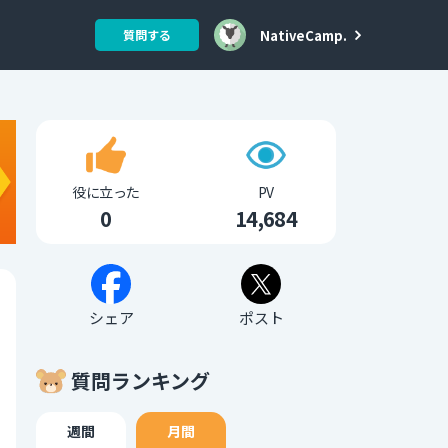
NativeCamp.
質問する
役に立った
PV
0
14,684
シェア
ポスト
質問ランキング
週間
月間