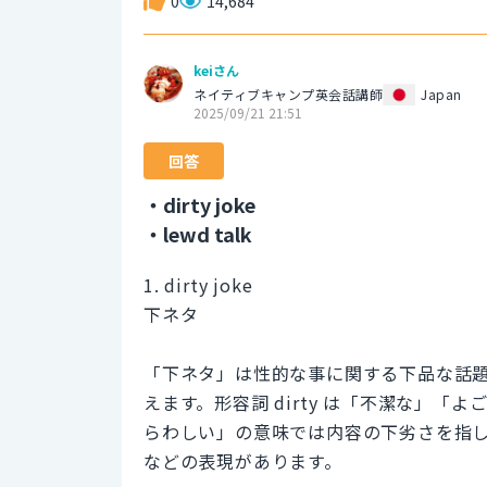
0
14,684
keiさん
ネイティブキャンプ英会話講師
Japan
2025/09/21 21:51
回答
・dirty joke
・lewd talk
1. dirty joke
下ネタ
「下ネタ」は性的な事に関する下品な話題を
えます。形容詞 dirty は「不潔な」
らわしい」の意味では内容の下劣さを指し、dirt
などの表現があります。