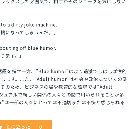
リラックスした雰囲気で、相手がそのジョークを気にしない
。
to a dirty joke machine.
信機になってしまうんだ。」
spouting off blue humor.
なります。」
や話題を指す一方、"Blue humor"はより過激でしばしば性的
す。また、"Adult humor"は社会や政治についての洗
のため、ビジネスの場や教育的な環境では"Adult
"はよりカジュアルで親しい関係の人々との間で用いられることが多
mor"は一部の人々にとっては不適切または不快と感じられる
役に立った
｜
0