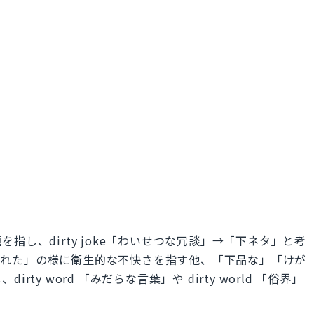
指し、dirty joke「わいせつな冗談」→「下ネタ」と考
「よごれた」の様に衛生的な不快さを指す他、「下品な」「けが
y word 「みだらな言葉」や dirty world 「俗界」