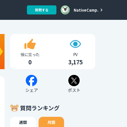
NativeCamp.
質問する
役に立った
PV
0
3,175
シェア
ポスト
質問ランキング
週間
月間