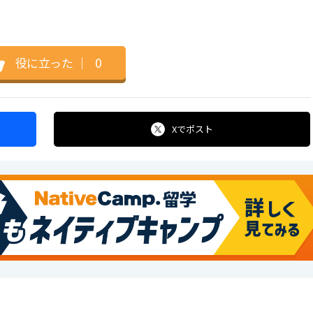
役に立った
｜
0
Xで
ポスト